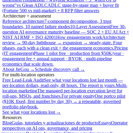
wrong"
vs Glean ADLC
ADLC stage-by-stage map + buyer fit
(Fortune 500 vs mid-market) + 8 RFP filter answers
Architecture + assessment
Reference architecture
7-component decomposition, 3 trust
boundaries, 10 named failure modes
10-Layer Assessment
Free 30-
question AI governance maturity baseline — SOC 2 + EU AI Act +
NIST AI RMF + ISO 42001
How engagements work
Architecture
review → 90-day lighthouse → expansion → steady-state. Four
phases, each with a clean exit + the engagement economics.
Pricing
(IT engagement)
Phase 1 pilot free · production from $50K/year ·
engagement fee + annual support · BYOK · multi-pipeline
economics that scale down.
About JieGou →
Schedule discovery call →
For multi-location operators
Free Lead-Leak Audit
See what your locations lost last month —
per-location dollars, read-only, 48 hours. The report is yours.
Multi-
location marketing
The managed per-location execution layer for
roll-ups, MSOs, and franchises.
For private equity
One portco pilot
($10K fixed, first number by day 30) → a repeatable, governed
portfolio playbook.
See what your locations lost →
Resources
Blog
Guías, tutoriales y actualizaciones de producto
Essays
Operator
perspectives on AI ops, governance, and pricing