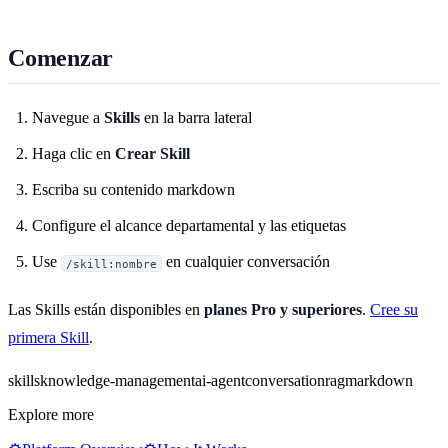
Comenzar
Navegue a
Skills
en la barra lateral
Haga clic en
Crear Skill
Escriba su contenido markdown
Configure el alcance departamental y las etiquetas
Use
en cualquier conversación
/skill:nombre
Las Skills están disponibles en
planes Pro y superiores
.
Cree su
primera Skill
.
skills
knowledge-management
ai-agent
conversation
rag
markdown
Explore more