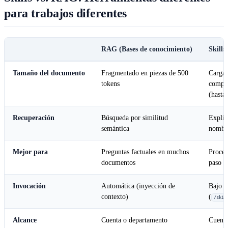
para trabajos diferentes
RAG (Bases de conocimiento)
Skills
Tamaño del documento
Fragmentado en piezas de 500
Carga
tokens
compl
(hasta
Recuperación
Búsqueda por similitud
Explíc
semántica
nombr
Mejor para
Preguntas factuales en muchos
Proced
documentos
paso a
Invocación
Automática (inyección de
Bajo 
contexto)
(
/skil
Alcance
Cuenta o departamento
Cuenta