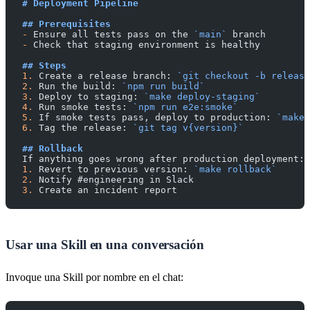
# Deployment Pipeline
## Prerequisites
-
 Ensure all tests pass on the 
`main`
 branch
-
 Check that staging environment is healthy
## Steps
1.
 Create a release branch: 
`git checkout -b release
2.
 Run the build: 
`npm run build`
3.
 Deploy to staging: 
`make deploy-staging`
4.
 Run smoke tests: 
`npm run e2e:smoke`
5.
 If smoke tests pass, deploy to production: 
`make 
6.
 Tag the release: 
`git tag v{version}`
## Rollback
If anything goes wrong after production deployment:
1.
 Revert to previous version: 
`make rollback`
2.
 Notify #engineering in Slack
3.
 Create an incident report
Usar una Skill en una conversación
Invoque una Skill por nombre en el chat: