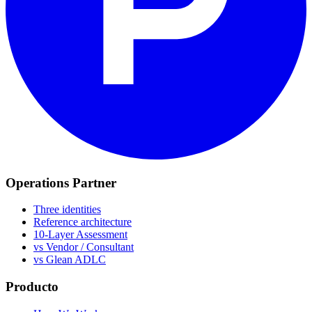
Operations Partner
Three identities
Reference architecture
10-Layer Assessment
vs Vendor / Consultant
vs Glean ADLC
Producto