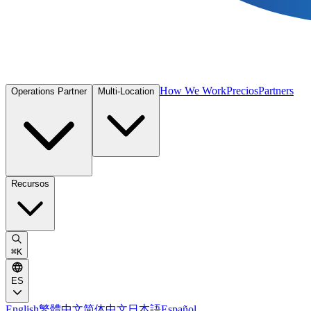
How We Work
Precios
Partners
Operations Partner
Multi-Location
Recursos
⌘
K
ES
English
繁體中文
简体中文
日本語
Español