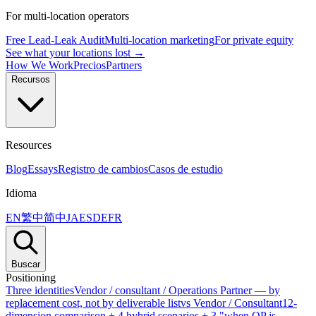
For multi-location operators
Free Lead-Leak Audit
Multi-location marketing
For private equity
See what your locations lost →
How We Work
Precios
Partners
Recursos
Resources
Blog
Essays
Registro de cambios
Casos de estudio
Idioma
EN
繁中
简中
JA
ES
DE
FR
Buscar
Positioning
Three identities
Vendor / consultant / Operations Partner — by
replacement cost, not by deliverable list
vs Vendor / Consultant
12-
dimension comparison + 4 hybrid scenarios + 3 "when OP is