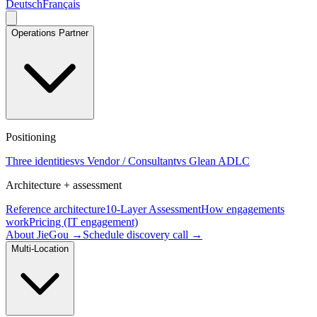
Deutsch
Français
Operations Partner
Positioning
Three identities
vs Vendor / Consultant
vs Glean ADLC
Architecture + assessment
Reference architecture
10-Layer Assessment
How engagements
work
Pricing (IT engagement)
About JieGou →
Schedule discovery call →
Multi-Location