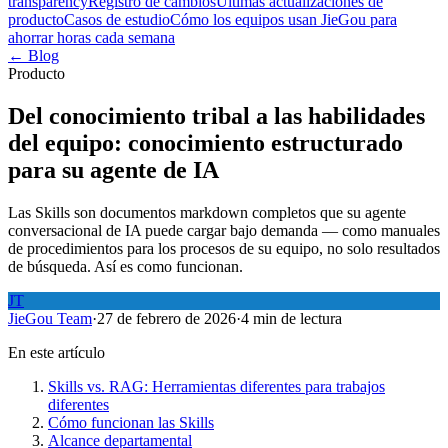
transparency
Registro de cambios
Últimas actualizaciones de
producto
Casos de estudio
Cómo los equipos usan JieGou para
ahorrar horas cada semana
← Blog
Producto
Del conocimiento tribal a las habilidades
del equipo: conocimiento estructurado
para su agente de IA
Las Skills son documentos markdown completos que su agente
conversacional de IA puede cargar bajo demanda — como manuales
de procedimientos para los procesos de su equipo, no solo resultados
de búsqueda. Así es como funcionan.
JT
JieGou Team
·
27 de febrero de 2026
·
4 min de lectura
En este artículo
Skills vs. RAG: Herramientas diferentes para trabajos
diferentes
Cómo funcionan las Skills
Alcance departamental