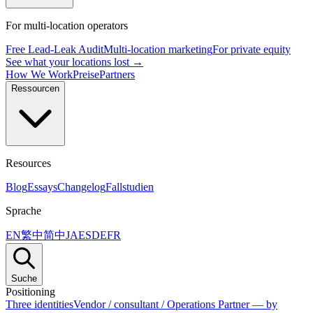
For multi-location operators
Free Lead-Leak Audit
Multi-location marketing
For private equity
See what your locations lost →
How We Work
Preise
Partners
Ressourcen
Resources
Blog
Essays
Changelog
Fallstudien
Sprache
EN
繁中
简中
JA
ES
DE
FR
Suche
Positioning
Three identities
Vendor / consultant / Operations Partner — by