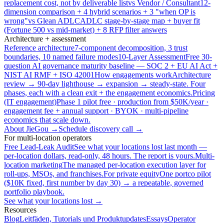
replacement cost, not by deliverable list
vs Vendor / Consultant
12-
dimension comparison + 4 hybrid scenarios + 3 "when OP is
wrong"
vs Glean ADLC
ADLC stage-by-stage map + buyer fit
(Fortune 500 vs mid-market) + 8 RFP filter answers
Architecture + assessment
Reference architecture
7-component decomposition, 3 trust
boundaries, 10 named failure modes
10-Layer Assessment
Free 30-
question AI governance maturity baseline — SOC 2 + EU AI Act +
NIST AI RMF + ISO 42001
How engagements work
Architecture
review → 90-day lighthouse → expansion → steady-state. Four
phases, each with a clean exit + the engagement economics.
Pricing
(IT engagement)
Phase 1 pilot free · production from $50K/year ·
engagement fee + annual support · BYOK · multi-pipeline
economics that scale down.
About JieGou →
Schedule discovery call →
For multi-location operators
Free Lead-Leak Audit
See what your locations lost last month —
per-location dollars, read-only, 48 hours. The report is yours.
Multi-
location marketing
The managed per-location execution layer for
roll-ups, MSOs, and franchises.
For private equity
One portco pilot
($10K fixed, first number by day 30) → a repeatable, governed
portfolio playbook.
See what your locations lost →
Resources
Blog
Leitfäden, Tutorials und Produktupdates
Essays
Operator