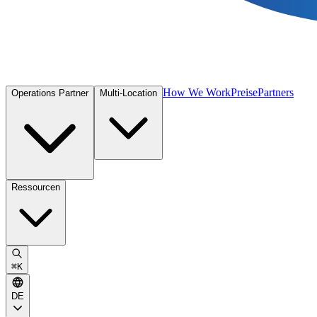
How We Work
Preise
Partners
Operations Partner
Multi-Location
Ressourcen
⌘
K
DE