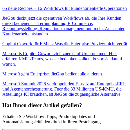
65 neue Recipes + 16 Workflows fur kundenorientierte Operationen
JieGou deckt jetzt die operativen Workflows ab, die Ihre Kunden
direkt bedienen — Terminplanung, E-Commerce,
Rechnungsstellung, Reputationsmanagement und mehr. Aus echter
Kundenarbeit entstanden.
Copilot Cowork für KMUs: Was die Enterprise Preview nicht verrät
Microsofts Copilot Cowork zielt zuerst auf Unternehmen. Hier
erfahren KMU-Teams, was sie bedenken sollten, bevor sie darauf
warten.
Microsoft geht Enterprise. JieGou bedient alle anderen.
Microsoft Summit 2026 verdoppelt den Einsatz auf Enterprise-ERP
und Agentenorchestrierung. Fuer die 33 Millionen US-KMU, die
Abteilungs-KI brauchen, ist JieGou die zugaengliche Alternative.
Hat Ihnen dieser Artikel gefallen?
Erhalten Sie Workflow-Tipps, Produktupdates und
Automatisierungsleitfäden direkt in Ihren Posteingang.