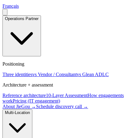
Français
Operations Partner
Positioning
Three identities
vs Vendor / Consultant
vs Glean ADLC
Architecture + assessment
Reference architecture
10-Layer Assessment
How engagements
work
Pricing (IT engagement)
About JieGou →
Schedule discovery call →
Multi-Location