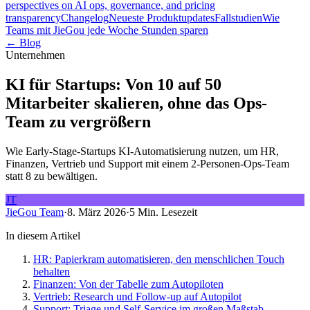
perspectives on AI ops, governance, and pricing
transparency
Changelog
Neueste Produktupdates
Fallstudien
Wie
Teams mit JieGou jede Woche Stunden sparen
← Blog
Unternehmen
KI für Startups: Von 10 auf 50
Mitarbeiter skalieren, ohne das Ops-
Team zu vergrößern
Wie Early-Stage-Startups KI-Automatisierung nutzen, um HR,
Finanzen, Vertrieb und Support mit einem 2-Personen-Ops-Team
statt 8 zu bewältigen.
JT
JieGou Team
·
8. März 2026
·
5 Min. Lesezeit
In diesem Artikel
HR: Papierkram automatisieren, den menschlichen Touch
behalten
Finanzen: Von der Tabelle zum Autopiloten
Vertrieb: Research und Follow-up auf Autopilot
Support: Triage und Self-Service im großen Maßstab