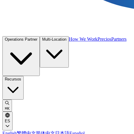
How We Work
Precios
Partners
Operations Partner
Multi-Location
Recursos
⌘
K
ES
English
繁體中文
简体中文
日本語
Español