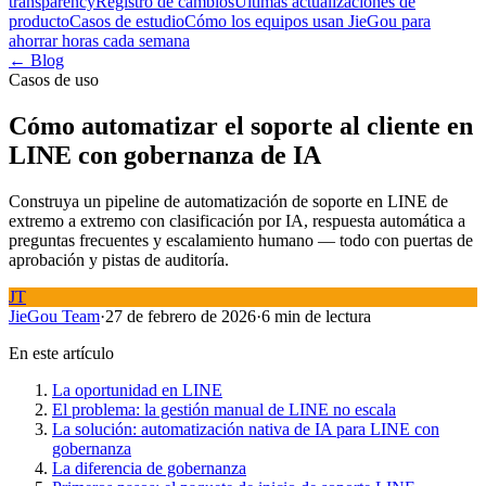
transparency
Registro de cambios
Últimas actualizaciones de
producto
Casos de estudio
Cómo los equipos usan JieGou para
ahorrar horas cada semana
← Blog
Casos de uso
Cómo automatizar el soporte al cliente en
LINE con gobernanza de IA
Construya un pipeline de automatización de soporte en LINE de
extremo a extremo con clasificación por IA, respuesta automática a
preguntas frecuentes y escalamiento humano — todo con puertas de
aprobación y pistas de auditoría.
JT
JieGou Team
·
27 de febrero de 2026
·
6 min de lectura
En este artículo
La oportunidad en LINE
El problema: la gestión manual de LINE no escala
La solución: automatización nativa de IA para LINE con
gobernanza
La diferencia de gobernanza