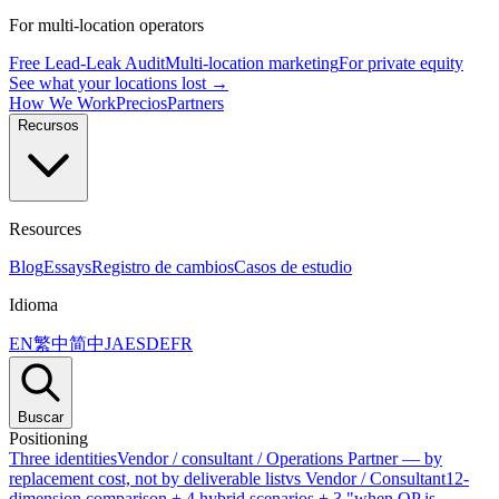
For multi-location operators
Free Lead-Leak Audit
Multi-location marketing
For private equity
See what your locations lost →
How We Work
Precios
Partners
Recursos
Resources
Blog
Essays
Registro de cambios
Casos de estudio
Idioma
EN
繁中
简中
JA
ES
DE
FR
Buscar
Positioning
Three identities
Vendor / consultant / Operations Partner — by
replacement cost, not by deliverable list
vs Vendor / Consultant
12-
dimension comparison + 4 hybrid scenarios + 3 "when OP is