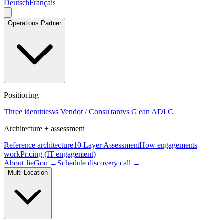
Deutsch
Français
Operations Partner
Positioning
Three identities
vs Vendor / Consultant
vs Glean ADLC
Architecture + assessment
Reference architecture
10-Layer Assessment
How engagements
work
Pricing (IT engagement)
About JieGou →
Schedule discovery call →
Multi-Location