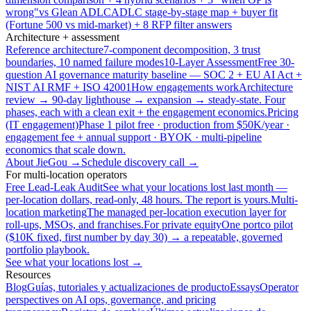
wrong"
vs Glean ADLC
ADLC stage-by-stage map + buyer fit
(Fortune 500 vs mid-market) + 8 RFP filter answers
Architecture + assessment
Reference architecture
7-component decomposition, 3 trust
boundaries, 10 named failure modes
10-Layer Assessment
Free 30-
question AI governance maturity baseline — SOC 2 + EU AI Act +
NIST AI RMF + ISO 42001
How engagements work
Architecture
review → 90-day lighthouse → expansion → steady-state. Four
phases, each with a clean exit + the engagement economics.
Pricing
(IT engagement)
Phase 1 pilot free · production from $50K/year ·
engagement fee + annual support · BYOK · multi-pipeline
economics that scale down.
About JieGou →
Schedule discovery call →
For multi-location operators
Free Lead-Leak Audit
See what your locations lost last month —
per-location dollars, read-only, 48 hours. The report is yours.
Multi-
location marketing
The managed per-location execution layer for
roll-ups, MSOs, and franchises.
For private equity
One portco pilot
($10K fixed, first number by day 30) → a repeatable, governed
portfolio playbook.
See what your locations lost →
Resources
Blog
Guías, tutoriales y actualizaciones de producto
Essays
Operator
perspectives on AI ops, governance, and pricing