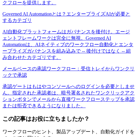
クフローを提供します。
Governed AI Automationとは？エンタープライズAIが必要と
するカテゴリ
AI自動化プラットフォームはガバナンスを後付け。エージ
ェントフレームワークは完全に無視。Governed AI
Automationは、AIネイティブのワークフロー自動化とエンタ
ープライズガバナンスを組み込みで -- 後付けではなく -- 組
み合わせたカテゴリです。
メールベースの承認ワークフロー：受信トレイからワンクリ
ックで承認
承認ゲートはもはやコンソールへのログインを必要としませ
ん。指定された承認者は、暗号署名されたワンクリックアク
ションボタンでメールから直接ワークフローステップを承認
または拒否できるようになりました。
この記事はお役に立ちましたか？
ワークフローのヒント、製品アップデート、自動化ガイドを