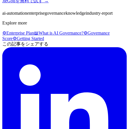
JieGouを無料で試す →
ai-automation
enterprise
governance
knowledge
industry-report
Explore more
⚙️
Enterprise Plan
📖
What is AI Governance?
⚙️
Governance
Score
⚙️
Getting Started
この記事をシェアする