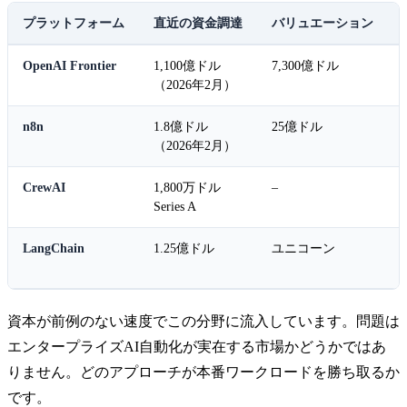
プラットフォーム
直近の資金調達
バリュエーション
OpenAI Frontier
1,100億ドル
7,300億ドル
（2026年2月）
n8n
1.8億ドル
25億ドル
（2026年2月）
CrewAI
1,800万ドル
–
Series A
LangChain
1.25億ドル
ユニコーン
資本が前例のない速度でこの分野に流入しています。問題は
エンタープライズAI自動化が実在する市場かどうかではあ
りません。どのアプローチが本番ワークロードを勝ち取るか
です。