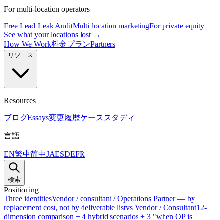
For multi-location operators
Free Lead-Leak Audit
Multi-location marketing
For private equity
See what your locations lost →
How We Work
料金プラン
Partners
リソース
Resources
ブログ
Essays
変更履歴
ケーススタディ
言語
EN
繁中
简中
JA
ES
DE
FR
検索
Positioning
Three identities
Vendor / consultant / Operations Partner — by
replacement cost, not by deliverable list
vs Vendor / Consultant
12-
dimension comparison + 4 hybrid scenarios + 3 "when OP is