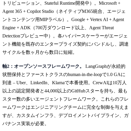
トリビューション、Stateful Runtime開発中）。Microsoft +
Agent 365 + Copilot Studio（ネイティブM365統合、エージェ
ントコンテンツ用MIPラベル）。Google + Vertex AI + Agent
Engine + ADK（700万ダウンロード以上、Agent Threat
Detectionプレビュー中）。各ハイパースケーラーがエージェ
ント機能を既存のエンタープライズ契約にバンドルし、調達
サイクルを数ヶ月から数日に短縮。
軸2：オープンソースフレームワーク。
LangGraphが永続的
状態保持とファーストクラスのhuman-in-the-loopで1.0 GAに
到達 – Uber、LinkedIn、Klarnaで本番使用。CrewAIは10万人
以上の認定開発者と44,000以上のGitHubスターを持ち、最も
スター数の多いエージェントフレームワーク。これらのフレ
ームワークはエンジニアリングチームに完全な制御を与えま
すが、カスタムインフラ、デプロイメントパイプライン、ガ
バナンス実装が必要。