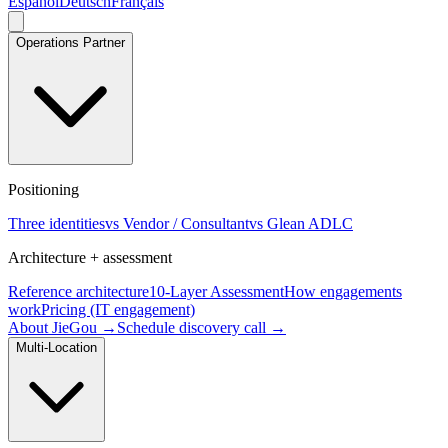
Español
Deutsch
Français
Operations Partner
Positioning
Three identities
vs Vendor / Consultant
vs Glean ADLC
Architecture + assessment
Reference architecture
10-Layer Assessment
How engagements
work
Pricing (IT engagement)
About JieGou →
Schedule discovery call →
Multi-Location