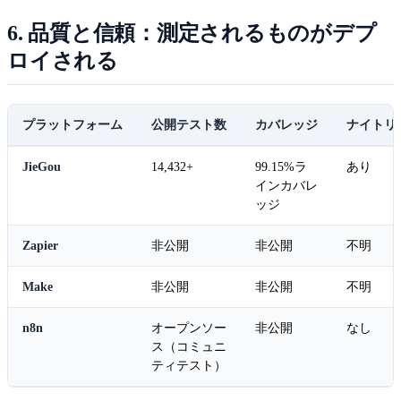
6. 品質と信頼：測定されるものがデプ
ロイされる
プラットフォーム
公開テスト数
カバレッジ
ナイトリ
JieGou
14,432+
99.15%ラ
あり
インカバレ
ッジ
Zapier
非公開
非公開
不明
Make
非公開
非公開
不明
n8n
オープンソー
非公開
なし
ス（コミュニ
ティテスト）