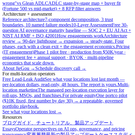
wrong"
vs Glean ADLC
ADLC stage-by-stage map + buyer fit
(Fortune 500 vs mid-market) + 8 RFP filter answers
Architecture + assessment
Reference architecture
7-component decomposition, 3 trust
boundaries, 10 named failure modes
10-Layer Assessment
Free 30-
question AI governance maturity baseline — SOC 2 + EU AI Act +
NIST AI RMF + ISO 42001
How engagements work
Architecture
review → 90-day lighthouse → expansion → steady-state. Four
phases, each with a clean exit + the engagement economics.
Pricing
(IT engagement)
Phase 1 pilot free · production from $50K/year ·
engagement fee + annual support · BYOK · multi-pipeline
economics that scale down.
About JieGou →
Schedule discovery call →
For multi-location operators
Free Lead-Leak Audit
See what your locations lost last month —
per-location dollars, read-only, 48 hours. The report is yours.
Multi-
location marketing
The managed per-location execution layer for
roll-ups, MSOs, and franchises.
For private equity
One portco pilot
($10K fixed, first number by day 30) → a repeatable, governed
portfolio playbook.
See what your locations lost →
Resources
ブログ
ガイド、チュートリアル、製品アップデート
Essays
Operator perspectives on AI ops, governance, and pricing
transparency
変更履歴
最新の製品アップデート
ケーススタディ