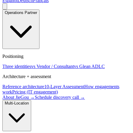
Español
Deutsch
Français
Operations Partner
Positioning
Three identities
vs Vendor / Consultant
vs Glean ADLC
Architecture + assessment
Reference architecture
10-Layer Assessment
How engagements
work
Pricing (IT engagement)
About JieGou →
Schedule discovery call →
Multi-Location