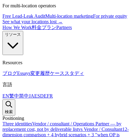
For multi-location operators
Free Lead-Leak Audit
Multi-location marketing
For private equity
See what your locations lost →
How We Work
料金プラン
Partners
リソース
Resources
ブログ
Essays
変更履歴
ケーススタディ
言語
EN
繁中
简中
JA
ES
DE
FR
検索
Positioning
Three identities
Vendor / consultant / Operations Partner — by
replacement cost, not by deliverable list
vs Vendor / Consultant
12-
dimension comparison + 4 hybrid scenarios + 3 "when OP is