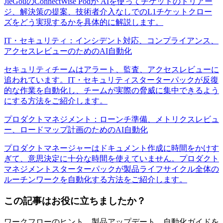
JieGouのConnectWise Podが AIを使ってチケットのトリアー
ジ、解決策の提案、技術者介入なしでのL1チケットクロー
ズをどう実現するかを具体的に解説します。
IT・セキュリティ：インシデント対応、コンプライアンス、
アクセスレビューのためのAI自動化
セキュリティチームはアラート、監査、アクセスレビューに
追われています。IT・セキュリティスターターパックが反復
的な作業を自動化し、チームが実際の脅威に集中できるよう
にする方法をご紹介します。
プロダクトマネジメント：ローンチ準備、メトリクスレビュ
ー、ロードマップ計画のためのAI自動化
プロダクトマネージャーはドキュメント作成に時間をかけす
ぎて、意思決定に十分な時間を使えていません。プロダクト
マネジメントスターターパックが製品ライフサイクル全体の
ルーチンワークを自動化する方法をご紹介します。
この記事はお役に立ちましたか？
ワークフローのヒント、製品アップデート、自動化ガイドを