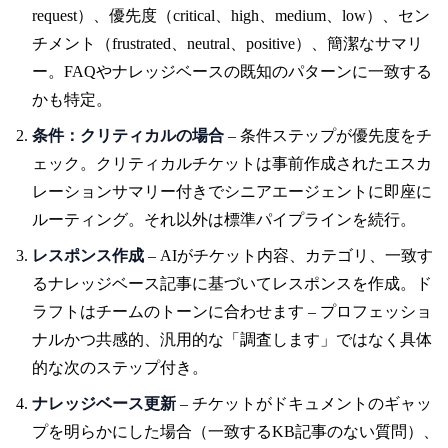
request）、優先度（critical、high、medium、low）、セン
チメント（frustrated、neutral、positive）、簡潔なサマリ
ー。FAQやナレッジベースの既知のパターンに一致する
かも特定。
条件：クリティカルの場合
– 条件ステップが優先度をチ
ェック。クリティカルチケットは事前作成されたエスカ
レーションサマリー付きでシニアエージェントに即座に
ルーティング。それ以外は標準パイプラインを続行。
レスポンス作成
– AIがチケット内容、カテゴリ、一致す
るナレッジベース記事に基づいてレスポンスを作成。ド
ラフトはチームのトーンに合わせます – プロフェッショ
ナルかつ共感的、汎用的な「調査します」ではなく具体
的な次のステップ付き。
ナレッジベース更新
– チケットがドキュメントのギャッ
プを明らかにした場合（一致するKB記事のない質問）、