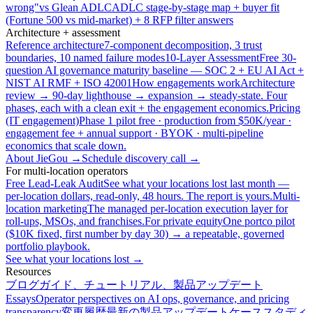
wrong"
vs Glean ADLC
ADLC stage-by-stage map + buyer fit
(Fortune 500 vs mid-market) + 8 RFP filter answers
Architecture + assessment
Reference architecture
7-component decomposition, 3 trust
boundaries, 10 named failure modes
10-Layer Assessment
Free 30-
question AI governance maturity baseline — SOC 2 + EU AI Act +
NIST AI RMF + ISO 42001
How engagements work
Architecture
review → 90-day lighthouse → expansion → steady-state. Four
phases, each with a clean exit + the engagement economics.
Pricing
(IT engagement)
Phase 1 pilot free · production from $50K/year ·
engagement fee + annual support · BYOK · multi-pipeline
economics that scale down.
About JieGou →
Schedule discovery call →
For multi-location operators
Free Lead-Leak Audit
See what your locations lost last month —
per-location dollars, read-only, 48 hours. The report is yours.
Multi-
location marketing
The managed per-location execution layer for
roll-ups, MSOs, and franchises.
For private equity
One portco pilot
($10K fixed, first number by day 30) → a repeatable, governed
portfolio playbook.
See what your locations lost →
Resources
ブログ
ガイド、チュートリアル、製品アップデート
Essays
Operator perspectives on AI ops, governance, and pricing
transparency
変更履歴
最新の製品アップデート
ケーススタディ