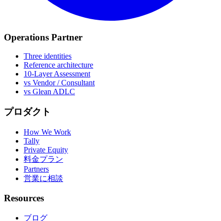
Operations Partner
Three identities
Reference architecture
10-Layer Assessment
vs Vendor / Consultant
vs Glean ADLC
プロダクト
How We Work
Tally
Private Equity
料金プラン
Partners
営業に相談
Resources
ブログ