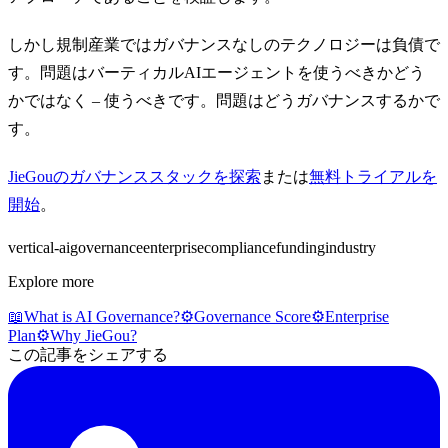
しかし規制産業ではガバナンスなしのテクノロジーは負債で
す。問題はバーティカルAIエージェントを使うべきかどう
かではなく – 使うべきです。問題はどうガバナンスするかで
す。
JieGouのガバナンススタックを探索
または
無料トライアルを
開始
。
vertical-ai
governance
enterprise
compliance
funding
industry
Explore more
📖
What is AI Governance?
⚙️
Governance Score
⚙️
Enterprise
Plan
⚙️
Why JieGou?
この記事をシェアする