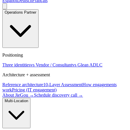
Español
Deutsch
Français
Operations Partner
Positioning
Three identities
vs Vendor / Consultant
vs Glean ADLC
Architecture + assessment
Reference architecture
10-Layer Assessment
How engagements
work
Pricing (IT engagement)
About JieGou →
Schedule discovery call →
Multi-Location