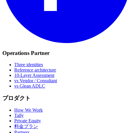
Operations Partner
Three identities
Reference architecture
10-Layer Assessment
vs Vendor / Consultant
vs Glean ADLC
プロダクト
How We Work
Tally
Private Equity
料金プラン
Partners