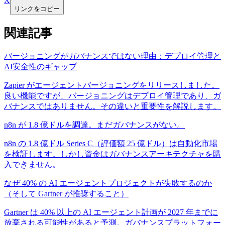
X
リンクをコピー
関連記事
バージョニングがガバナンスではない理由：デプロイ管理と
AI安全性のギャップ
Zapier がエージェントバージョニングをリリースしました。
良い機能ですが、バージョニングはデプロイ管理であり、ガ
バナンスではありません。その違いと重要性を解説します。
n8n が 1.8 億ドルを調達。まだガバナンスがない。
n8n の 1.8 億ドル Series C（評価額 25 億ドル）は自動化市場
を検証します。しかし資金はガバナンスアーキテクチャを購
入できません。
なぜ 40% の AI エージェントプロジェクトが失敗するのか
（そして Gartner が推奨すること）
Gartner は 40% 以上の AI エージェント計画が 2027 年までに
放棄される可能性があると予測。ガバナンスプラットフォー