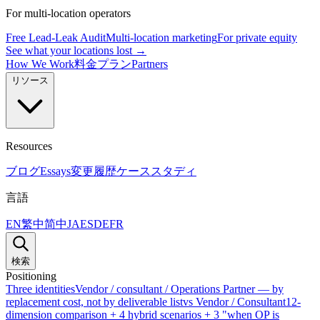
For multi-location operators
Free Lead-Leak Audit
Multi-location marketing
For private equity
See what your locations lost →
How We Work
料金プラン
Partners
リソース
Resources
ブログ
Essays
変更履歴
ケーススタディ
言語
EN
繁中
简中
JA
ES
DE
FR
検索
Positioning
Three identities
Vendor / consultant / Operations Partner — by
replacement cost, not by deliverable list
vs Vendor / Consultant
12-
dimension comparison + 4 hybrid scenarios + 3 "when OP is