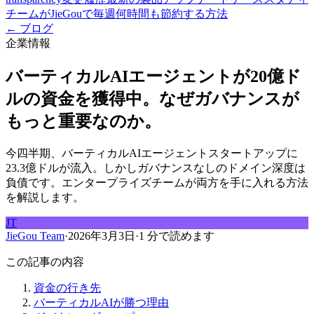
チームがJieGouで毎週何時間も節約する方法
← ブログ
企業情報
バーティカルAIエージェントが20億ド
ルの資金を獲得中。なぜガバナンスが
もっと重要なのか。
今四半期、バーティカルAIエージェントスタートアップに
23.3億ドルが流入。しかしガバナンスなしのドメイン深度は
負債です。エンタープライズチームが両方を手に入れる方法
を解説します。
JT
JieGou Team
·
2026年3月3日
·
1 分で読めます
この記事の内容
資金の行き先
バーティカルAIが勝つ理由