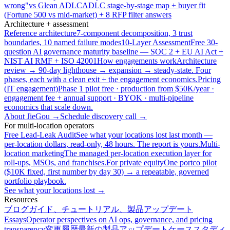
wrong"
vs Glean ADLC
ADLC stage-by-stage map + buyer fit
(Fortune 500 vs mid-market) + 8 RFP filter answers
Architecture + assessment
Reference architecture
7-component decomposition, 3 trust
boundaries, 10 named failure modes
10-Layer Assessment
Free 30-
question AI governance maturity baseline — SOC 2 + EU AI Act +
NIST AI RMF + ISO 42001
How engagements work
Architecture
review → 90-day lighthouse → expansion → steady-state. Four
phases, each with a clean exit + the engagement economics.
Pricing
(IT engagement)
Phase 1 pilot free · production from $50K/year ·
engagement fee + annual support · BYOK · multi-pipeline
economics that scale down.
About JieGou →
Schedule discovery call →
For multi-location operators
Free Lead-Leak Audit
See what your locations lost last month —
per-location dollars, read-only, 48 hours. The report is yours.
Multi-
location marketing
The managed per-location execution layer for
roll-ups, MSOs, and franchises.
For private equity
One portco pilot
($10K fixed, first number by day 30) → a repeatable, governed
portfolio playbook.
See what your locations lost →
Resources
ブログ
ガイド、チュートリアル、製品アップデート
Essays
Operator perspectives on AI ops, governance, and pricing
transparency
変更履歴
最新の製品アップデート
ケーススタディ