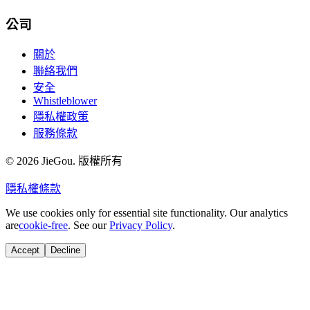
公司
關於
聯絡我們
安全
Whistleblower
隱私權政策
服務條款
© 2026 JieGou. 版權所有
隱私權
條款
We use cookies only for essential site functionality. Our analytics
are
cookie-free
. See our
Privacy Policy
.
Accept
Decline