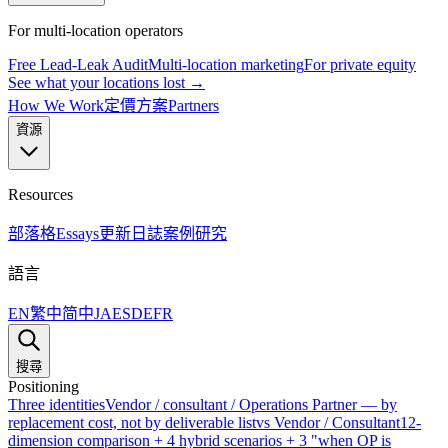
For multi-location operators
Free Lead-Leak Audit
Multi-location marketing
For private equity
See what your locations lost →
How We Work
定價方案
Partners
資源
Resources
部落格
Essays
更新日誌
案例研究
語言
EN
繁中
简中
JA
ES
DE
FR
搜尋
Positioning
Three identities
Vendor / consultant / Operations Partner — by
replacement cost, not by deliverable list
vs Vendor / Consultant
12-
dimension comparison + 4 hybrid scenarios + 3 "when OP is