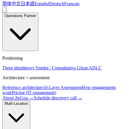
简体中文
日本語
Español
Deutsch
Français
Operations Partner
Positioning
Three identities
vs Vendor / Consultant
vs Glean ADLC
Architecture + assessment
Reference architecture
10-Layer Assessment
How engagements
work
Pricing (IT engagement)
About JieGou →
Schedule discovery call →
Multi-Location