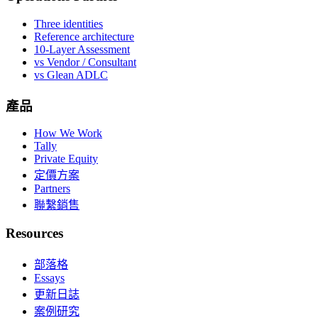
Three identities
Reference architecture
10-Layer Assessment
vs Vendor / Consultant
vs Glean ADLC
產品
How We Work
Tally
Private Equity
定價方案
Partners
聯繫銷售
Resources
部落格
Essays
更新日誌
案例研究