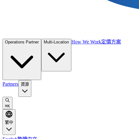
How We Work
定價方案
Operations Partner
Multi-Location
Partners
資源
⌘
K
繁中