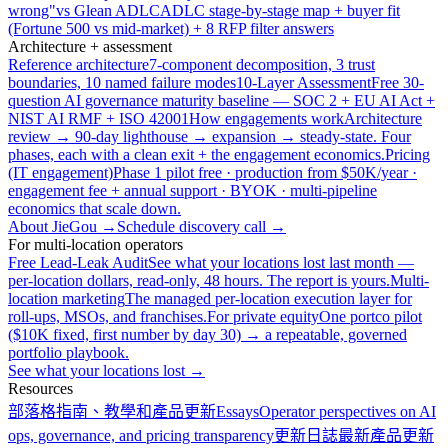
wrong"
vs Glean ADLC
ADLC stage-by-stage map + buyer fit
(Fortune 500 vs mid-market) + 8 RFP filter answers
Architecture + assessment
Reference architecture
7-component decomposition, 3 trust
boundaries, 10 named failure modes
10-Layer Assessment
Free 30-
question AI governance maturity baseline — SOC 2 + EU AI Act +
NIST AI RMF + ISO 42001
How engagements work
Architecture
review → 90-day lighthouse → expansion → steady-state. Four
phases, each with a clean exit + the engagement economics.
Pricing
(IT engagement)
Phase 1 pilot free · production from $50K/year ·
engagement fee + annual support · BYOK · multi-pipeline
economics that scale down.
About JieGou →
Schedule discovery call →
For multi-location operators
Free Lead-Leak Audit
See what your locations lost last month —
per-location dollars, read-only, 48 hours. The report is yours.
Multi-
location marketing
The managed per-location execution layer for
roll-ups, MSOs, and franchises.
For private equity
One portco pilot
($10K fixed, first number by day 30) → a repeatable, governed
portfolio playbook.
See what your locations lost →
Resources
部落格
指南、教學和產品更新
Essays
Operator perspectives on AI
ops, governance, and pricing transparency
更新日誌
最新產品更新