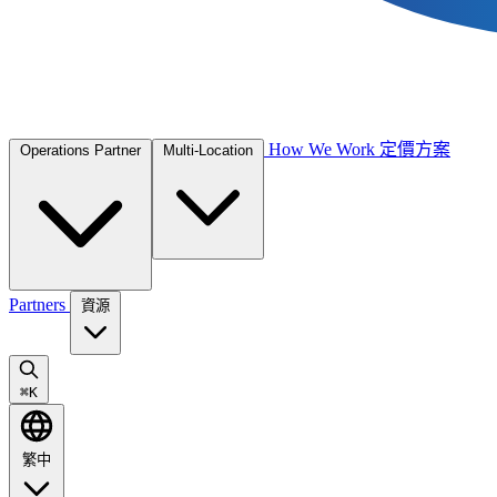
How We Work
定價方案
Operations Partner
Multi-Location
Partners
資源
⌘
K
繁中