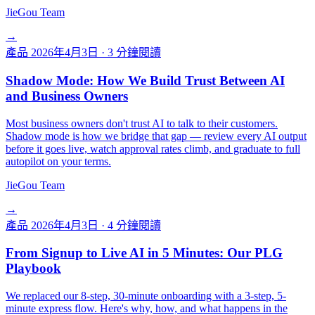
JieGou Team
→
產品
2026年4月3日
·
3 分鐘閱讀
Shadow Mode: How We Build Trust Between AI
and Business Owners
Most business owners don't trust AI to talk to their customers.
Shadow mode is how we bridge that gap — review every AI output
before it goes live, watch approval rates climb, and graduate to full
autopilot on your terms.
JieGou Team
→
產品
2026年4月3日
·
4 分鐘閱讀
From Signup to Live AI in 5 Minutes: Our PLG
Playbook
We replaced our 8-step, 30-minute onboarding with a 3-step, 5-
minute express flow. Here's why, how, and what happens in the