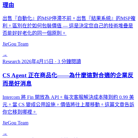
理由
出售『自動化』的MSP停滯不前。出售『結果系統』的MSP複
利。區別在於如何包裝價值 — 這是決定您自己的技術堆疊是
否能好好老化的同一個原則。
JieGou Team
→
Research
2026年4月15日
·
3 分鐘閱讀
CS Agent 正在商品化——為什麼這對合適的企業反
而是好消息
Intercom 將 Fin 開放為 API。每次客服解決成本降到約 0.99 美
元。當 CS 變成公用設施，價值將往上層移動。這篇文章告訴
你它移到哪裡。
JieGou Team
→