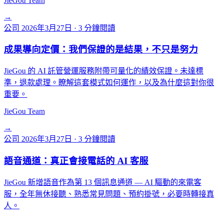
JieGou Team
→
公司
2026年3月27日
·
3 分鐘閱讀
成果導向定價：我們保證的是結果，不只是努力
JieGou 的 AI 託管營運服務附帶可量化的績效保證。未達標
準，退款處理。瞭解這套模式如何運作，以及為什麼這對你很
重要。
JieGou Team
→
公司
2026年3月27日
·
3 分鐘閱讀
語音通道：真正會接電話的 AI 客服
JieGou 新增語音作為第 13 個訊息通道 — AI 驅動的來電客
服，全年無休接聽、熟悉常見問題、預約掛號，必要時轉接真
人。