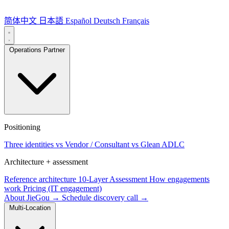
简体中文
日本語
Español
Deutsch
Français
Operations Partner
Positioning
Three identities
vs Vendor / Consultant
vs Glean ADLC
Architecture + assessment
Reference architecture
10-Layer Assessment
How engagements
work
Pricing (IT engagement)
About JieGou →
Schedule discovery call →
Multi-Location