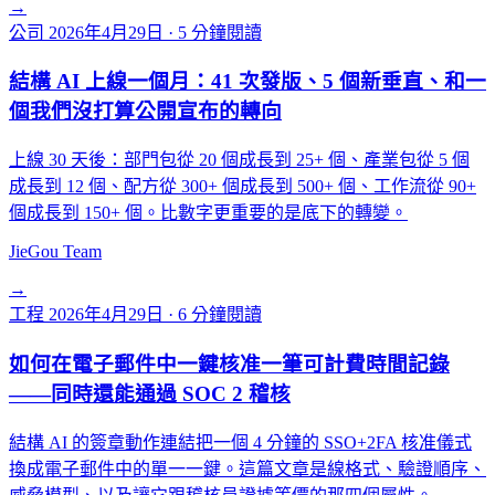
→
公司
2026年4月29日
·
5 分鐘閱讀
結構 AI 上線一個月：41 次發版、5 個新垂直、和一
個我們沒打算公開宣布的轉向
上線 30 天後：部門包從 20 個成長到 25+ 個、產業包從 5 個
成長到 12 個、配方從 300+ 個成長到 500+ 個、工作流從 90+
個成長到 150+ 個。比數字更重要的是底下的轉變。
JieGou Team
→
工程
2026年4月29日
·
6 分鐘閱讀
如何在電子郵件中一鍵核准一筆可計費時間記錄
——同時還能通過 SOC 2 稽核
結構 AI 的簽章動作連結把一個 4 分鐘的 SSO+2FA 核准儀式
換成電子郵件中的單一一鍵。這篇文章是線格式、驗證順序、