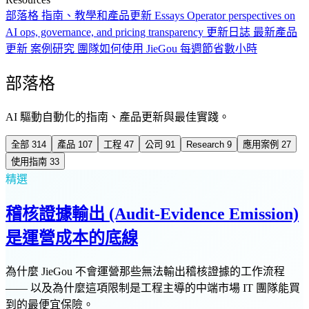
部落格
指南、教學和產品更新
Essays
Operator perspectives on
AI ops, governance, and pricing transparency
更新日誌
最新產品
更新
案例研究
團隊如何使用 JieGou 每週節省數小時
部落格
AI 驅動自動化的指南、產品更新與最佳實踐。
全部
314
產品
107
工程
47
公司
91
Research
9
應用案例
27
使用指南
33
精選
稽核證據輸出 (Audit-Evidence Emission)
是運營成本的底線
為什麼 JieGou 不會運營那些無法輸出稽核證據的工作流程
—— 以及為什麼這項限制是工程主導的中端市場 IT 團隊能買
到的最便宜保險。