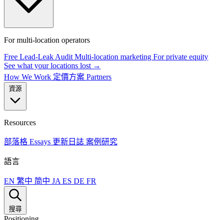
For multi-location operators
Free Lead-Leak Audit
Multi-location marketing
For private equity
See what your locations lost →
How We Work
定價方案
Partners
資源
Resources
部落格
Essays
更新日誌
案例研究
語言
EN
繁中
简中
JA
ES
DE
FR
搜尋
Positioning