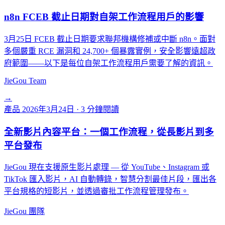
n8n FCEB 截止日期對自架工作流程用戶的影響
3月25日 FCEB 截止日期要求聯邦機構修補或中斷 n8n。面對
多個嚴重 RCE 漏洞和 24,700+ 個暴露實例，安全影響遠超政
府範圍——以下是每位自架工作流程用戶需要了解的資訊。
JieGou Team
→
產品
2026年3月24日
·
3 分鐘閱讀
全新影片內容平台：一個工作流程，從長影片到多
平台發布
JieGou 現在支援原生影片處理 — 從 YouTube、Instagram 或
TikTok 匯入影片，AI 自動轉錄，智慧分割最佳片段，匯出各
平台規格的短影片，並透過審批工作流程管理發布。
JieGou 團隊