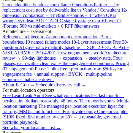
Three identities
Vendor / consultant / Operations Partner — by
replacement cost, not by deliverable list
vs Vendor / Consultant
12-
dimension comparison + 4 hybrid scenarios + 3 "when OP is
wrong"
vs Glean ADLC
ADLC stage-by-stage map + buyer fit
(Fortune 500 vs mid-market) + 8 RFP filter answers
Architecture + assessment
Reference architecture
7-component decomposition, 3 trust
boundaries, 10 named failure modes
10-Layer Assessment
Free 30-
question AI governance maturity baseline — SOC 2 + EU AI Act +
NIST AI RMF + ISO 42001
How engagements work
Architecture
review → 90-day lighthouse → expansion → steady-state. Four
phases, each with a clean exit + the engagement economics.
Pricing
(IT engagement)
Phase 1 pilot free · production from $50K/year ·
engagement fee + annual support · BYOK · multi-pipeline
economics that scale down.
About JieGou →
Schedule discovery call →
For multi-location operators
Free Lead-Leak Audit
See what your locations lost last month —
per-location dollars, read-only, 48 hours. The report is yours.
Multi-
location marketing
The managed per-location execution layer for
roll-ups, MSOs, and franchises.
For private equity
One portco pilot
($10K fixed, first number by day 30) → a repeatable, governed
portfolio playbook.
See what your locations lost →
Resources