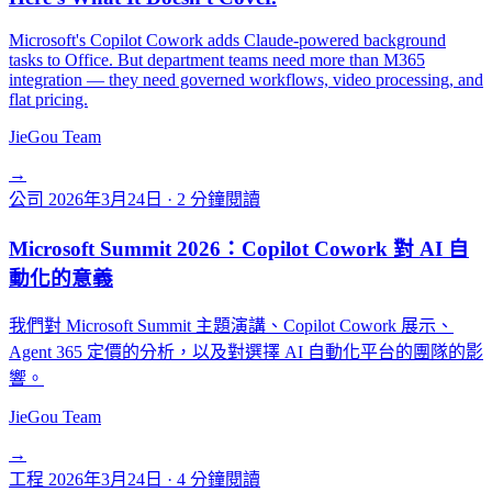
Microsoft's Copilot Cowork adds Claude-powered background
tasks to Office. But department teams need more than M365
integration — they need governed workflows, video processing, and
flat pricing.
JieGou Team
→
公司
2026年3月24日
·
2 分鐘閱讀
Microsoft Summit 2026：Copilot Cowork 對 AI 自
動化的意義
我們對 Microsoft Summit 主題演講、Copilot Cowork 展示、
Agent 365 定價的分析，以及對選擇 AI 自動化平台的團隊的影
響。
JieGou Team
→
工程
2026年3月24日
·
4 分鐘閱讀