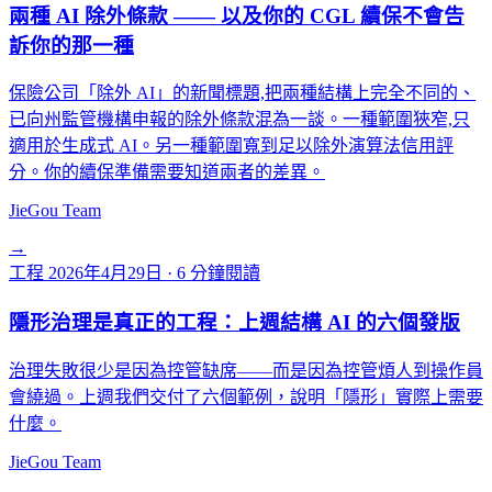
兩種 AI 除外條款 —— 以及你的 CGL 續保不會告
訴你的那一種
保險公司「除外 AI」的新聞標題,把兩種結構上完全不同的、
已向州監管機構申報的除外條款混為一談。一種範圍狹窄,只
適用於生成式 AI。另一種範圍寬到足以除外演算法信用評
分。你的續保準備需要知道兩者的差異。
JieGou Team
→
工程
2026年4月29日
·
6 分鐘閱讀
隱形治理是真正的工程：上週結構 AI 的六個發版
治理失敗很少是因為控管缺席——而是因為控管煩人到操作員
會繞過。上週我們交付了六個範例，說明「隱形」實際上需要
什麼。
JieGou Team