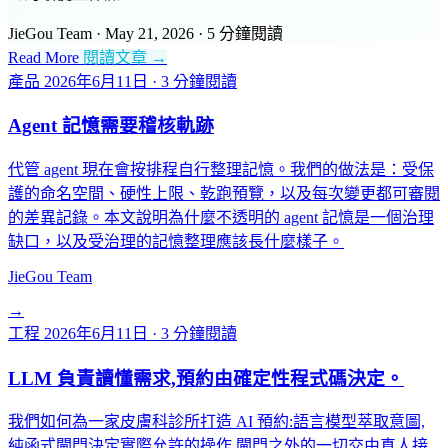
JieGou Team
·
May 21, 2026
·
5 分鐘閱讀
Read More
閱讀文章 →
產品
2026年6月11日
·
3 分鐘閱讀
Agent 記憶需要稽核軌跡
代管 agent 現在會按排程自行整理記憶。我們的做法是：受保
護的命名空間、硬性上限、乾跑預覽，以及每次變更都可審閱
的差異記錄。本文說明為什麼不透明的 agent 記憶是一個治理
缺口，以及受治理的記憶整理應該長什麼樣子。
JieGou Team
→
工程
2026年6月11日
·
3 分鐘閱讀
LLM 負責讀懂需求,預約由確定性程式碼決定。
我們如何為一家皮膚科診所打造 AI 預約:語言模型萃取意圖,
純函式閘門決定實際允許的操作,閘門之外的一切交由真人接