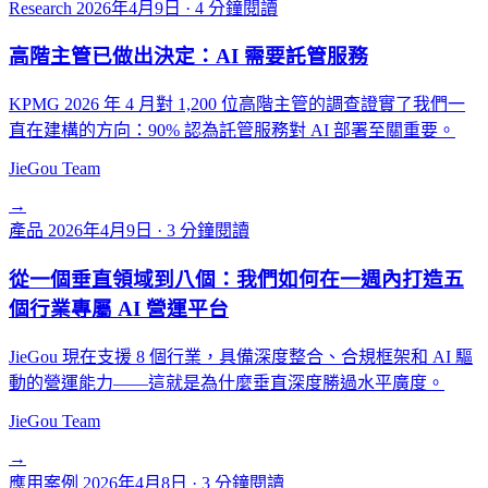
Research
2026年4月9日
·
4 分鐘閱讀
高階主管已做出決定：AI 需要託管服務
KPMG 2026 年 4 月對 1,200 位高階主管的調查證實了我們一
直在建構的方向：90% 認為託管服務對 AI 部署至關重要。
JieGou Team
→
產品
2026年4月9日
·
3 分鐘閱讀
從一個垂直領域到八個：我們如何在一週內打造五
個行業專屬 AI 營運平台
JieGou 現在支援 8 個行業，具備深度整合、合規框架和 AI 驅
動的營運能力——這就是為什麼垂直深度勝過水平廣度。
JieGou Team
→
應用案例
2026年4月8日
·
3 分鐘閱讀