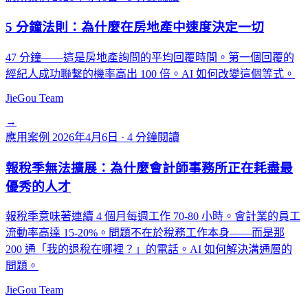
5 分鐘法則：為什麼在房地產中速度決定一切
47 分鐘——這是房地產詢問的平均回覆時間。第一個回覆的
經紀人成功聯繫的機率高出 100 倍。AI 如何改變這個等式。
JieGou Team
→
應用案例
2026年4月6日
·
4 分鐘閱讀
報稅季無法擴展：為什麼會計師事務所正在耗盡最
優秀的人才
報稅季意味著連續 4 個月每週工作 70-80 小時。會計業的員工
流動率高達 15-20%。問題不在於稅務工作本身——而是那
200 通「我的退稅在哪裡？」的電話。AI 如何解決溝通層的
問題。
JieGou Team