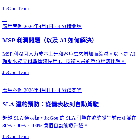
JieGou Team
→
應用案例
2026年4月1日
·
3 分鐘閱讀
MSP 利潤問題（以及 AI 如何解決）
MSP 利潤因人力成本上升和客戶需求增加而縮減。以下是 AI
輔助服務交付與傳統雇用 L1 技術人員的單位經濟比較。
JieGou Team
→
應用案例
2026年4月1日
·
4 分鐘閱讀
SLA 違約預防：從儀表板到自動駕駛
超越 SLA 儀表板。JieGou 的 SLA 引擎在違約發生前預測並在
80%、90%、100% 閾值自動觸發升級。
JieGou Team