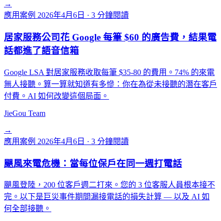
→
應用案例
2026年4月6日
·
3 分鐘閱讀
居家服務公司花 Google 每筆 $60 的廣告費，結果電
話都進了語音信箱
Google LSA 對居家服務收取每筆 $35-80 的費用。74% 的來電
無人接聽。算一算就知道有多慘：你在為從未接聽的潛在客戶
付費。AI 如何改變這個局面。
JieGou Team
→
應用案例
2026年4月6日
·
3 分鐘閱讀
颶風來電危機：當每位保戶在同一週打電話
颶風登陸，200 位客戶週二打來。您的 3 位客服人員根本接不
完。以下是巨災事件期間漏接電話的損失計算 — 以及 AI 如
何全部接聽。