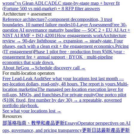
wrong"
vs Glean ADLC
ADLC stage-by-stage map + buyer fit
(Fortune 500 vs mid-market) + 8 RFP filter answers
Architecture + assessment
Reference architecture
7-component decomposition, 3 trust
boundaries, 10 named failure modes
10-Layer Assessment
Free 30-
question AI governance maturity baseline — SOC 2 + EU AI Act +
NIST AI RMF + ISO 42001
How engagements work
Architecture
review → 90-day lighthouse → expansion → steady-state. Four
phases, each with a clean exit + the engagement economics.
Pricing
(IT engagement)
Phase 1 pilot free · production from $50K/year ·
engagement fee + annual support · BYOK · multi-pipeline
economics that scale down.
About JieGou →
Schedule discovery call →
For multi-location operators
Free Lead-Leak Audit
See what your locations lost last month —
per-location dollars, read-only, 48 hours. The report is yours.
Multi-
location marketing
The managed per-location execution layer for
roll-ups, MSOs, and franchises.
For private equity
One portco pilot
($10K fixed, first number by day 30) → a repeatable, governed
portfolio playbook.
See what your locations lost →
Resources
部落格
指南、教學和產品更新
Essays
Operator perspectives on AI
ops, governance, and pricing transparency
更新日誌
最新產品更新