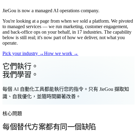
JieGou is now a managed AI operations company.
You're looking at a page from when we sold a platform. We pivoted
to managed services — we run marketing, customer engagement,
and back-office ops on your behalf, in 17 industries. The capability
below is still real; it's now part of how we deliver, not what you
operate.
Pick your industry →
How we work →
它們執行。
我們學習。
每個 AI 自動化工具都能執行您的指令。只有 JieGou 擷取知
識、自我優化，並隨時間顯著改善。
核心問題
每個替代方案都有同一個缺陷