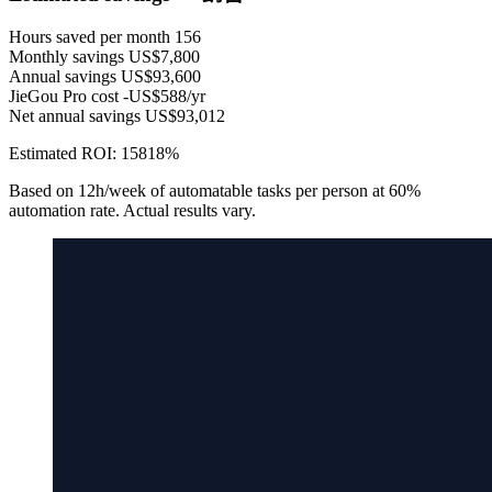
Hours saved per month
156
Monthly savings
US$7,800
Annual savings
US$93,600
JieGou Pro cost
-US$588/yr
Net annual savings
US$93,012
Estimated ROI:
15818%
Based on 12h/week of automatable tasks per person at 60%
automation rate. Actual results vary.