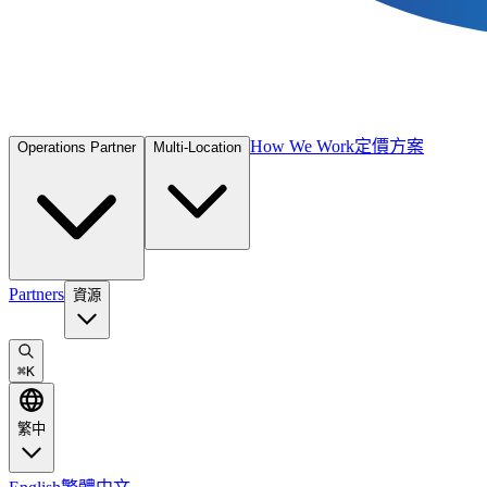
How We Work
定價方案
Operations Partner
Multi-Location
Partners
資源
⌘
K
繁中