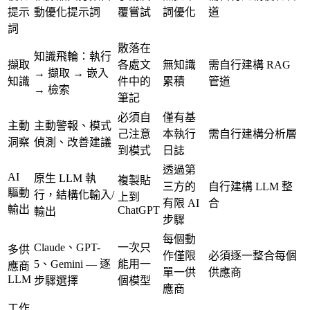
提示
動優化提示詞
覆嘗試
詞優化
道
詞
散落在
知識飛輪：執行
擷取
各處文
無知識
需自行建構 RAG
→ 擷取 → 嵌入
知識
件中的
累積
管道
→ 檢索
筆記
必須自
僅有基
主動
主動警報、模式
己注意
本執行
需自行建構分析層
洞察
偵測、改善建議
到模式
日誌
透過第
AI
原生 LLM 執
複製貼
三方的
自行建構 LLM 整
驅動
行，結構化輸入/
上到
有限 AI
合
輸出
ChatGPT
輸出
步驟
每個動
Claude、GPT-
一次只
多供
作僅限
必須逐一整合每個
5、Gemini — 逐
能用一
應商
單一供
供應商
LLM
步驟選擇
個模型
應商
工作