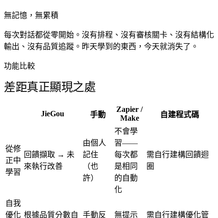
無記憶，無累積
每次對話都從零開始。沒有排程、沒有審核關卡、沒有結構化
輸出、沒有品質追蹤。昨天學到的東西，今天就消失了。
功能比較
差距真正顯現之處
Zapier /
JieGou
手動
自建程式碼
Make
不會學
由個人
習——
從修
回饋擷取 → 未
記住
每次都
需自行建構回饋迴
正中
來執行改善
（也
是相同
圈
學習
許）
的自動
化
自我
優化
根據品質分數自
手動反
無提示
需自行建構優化管