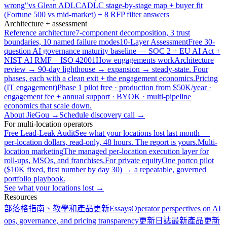
wrong"
vs Glean ADLC
ADLC stage-by-stage map + buyer fit
(Fortune 500 vs mid-market) + 8 RFP filter answers
Architecture + assessment
Reference architecture
7-component decomposition, 3 trust
boundaries, 10 named failure modes
10-Layer Assessment
Free 30-
question AI governance maturity baseline — SOC 2 + EU AI Act +
NIST AI RMF + ISO 42001
How engagements work
Architecture
review → 90-day lighthouse → expansion → steady-state. Four
phases, each with a clean exit + the engagement economics.
Pricing
(IT engagement)
Phase 1 pilot free · production from $50K/year ·
engagement fee + annual support · BYOK · multi-pipeline
economics that scale down.
About JieGou →
Schedule discovery call →
For multi-location operators
Free Lead-Leak Audit
See what your locations lost last month —
per-location dollars, read-only, 48 hours. The report is yours.
Multi-
location marketing
The managed per-location execution layer for
roll-ups, MSOs, and franchises.
For private equity
One portco pilot
($10K fixed, first number by day 30) → a repeatable, governed
portfolio playbook.
See what your locations lost →
Resources
部落格
指南、教學和產品更新
Essays
Operator perspectives on AI
ops, governance, and pricing transparency
更新日誌
最新產品更新