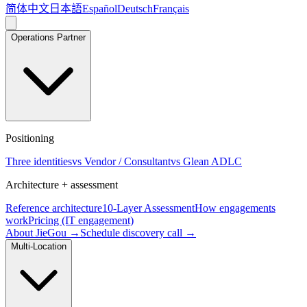
简体中文
日本語
Español
Deutsch
Français
Operations Partner
Positioning
Three identities
vs Vendor / Consultant
vs Glean ADLC
Architecture + assessment
Reference architecture
10-Layer Assessment
How engagements
work
Pricing (IT engagement)
About JieGou →
Schedule discovery call →
Multi-Location