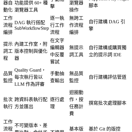
器自
功能提供 60+ 種
瀏覽器
腳本
擊
動化
瀏覽器工具
操作
工作
逐一執
無跨工
自行建構 DAG 引
DAG 執行搭配
流程
行工作
作流程
SubWorkflowStep
擎
編排
流程
編排
在文字
提示
內建工作室，附
編輯器
無提示
自行建構或購買獨
詞工
版本控制與優化
中反覆
詞工具
立的提示詞 IDE
程
器
嘗試
Quality Guard，
品質
手動抽
無品質
每次執行皆以
自行建構評估管道
監控
查輸出
監控
LLM 作為評審
迴圈動
批次
跨資料表執行配
逐行處
作，按
撰寫批次處理腳本
執行
方並匯出
理
任務計
費
工作
不可變版本、差
流程
基本版
基於 Git 的版控