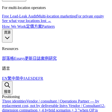
For multi-location operators
Free Lead-Leak Audit
Multi-location marketing
For private equity
See what your locations lost →
How We Work
定價方案
Partners
資源
Resources
部落格
Essays
更新日誌
案例研究
語言
EN
繁中
简中
JA
ES
DE
FR
搜尋
Positioning
Three identities
Vendor / consultant / Operations Partner — by
replacement cost, not by deliverable list
vs Vendor / Consultant
12-
dimension comparison + 4 hybrid scenarios + 3 "when OP is