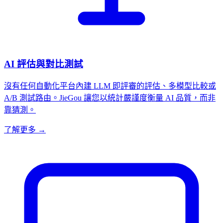
AI 評估與對比測試
沒有任何自動化平台內建 LLM 即評審的評估、多模型比較或
A/B 測試路由。JieGou 讓您以統計嚴謹度衡量 AI 品質，而非
靠猜測。
了解更多 →