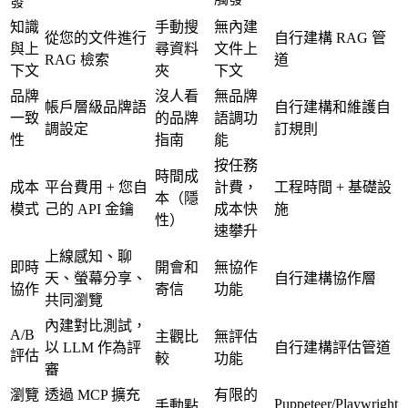
發
知識
手動搜
無內建
從您的文件進行
自行建構 RAG 管
與上
尋資料
文件上
RAG 檢索
道
下文
夾
下文
品牌
沒人看
無品牌
帳戶層級品牌語
自行建構和維護自
一致
的品牌
語調功
調設定
訂規則
性
指南
能
按任務
時間成
成本
平台費用 + 您自
計費，
工程時間 + 基礎設
本（隱
模式
己的 API 金鑰
成本快
施
性）
速攀升
上線感知、聊
即時
開會和
無協作
天、螢幕分享、
自行建構協作層
協作
寄信
功能
共同瀏覽
內建對比測試，
A/B
主觀比
無評估
以 LLM 作為評
自行建構評估管道
評估
較
功能
審
瀏覽
透過 MCP 擴充
有限的
Puppeteer/Playwright
手動點