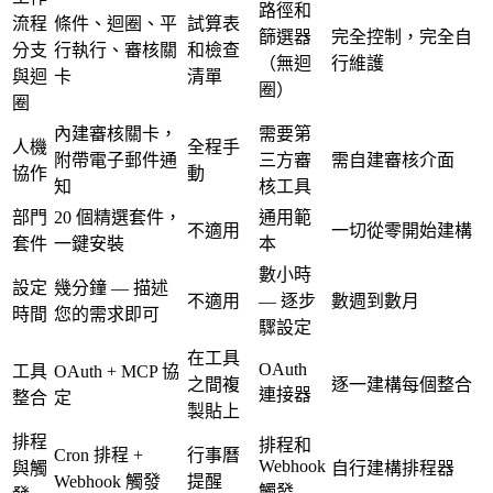
路徑和
流程
條件、迴圈、平
試算表
篩選器
完全控制，完全自
分支
行執行、審核關
和檢查
（無迴
行維護
與迴
卡
清單
圈）
圈
內建審核關卡，
需要第
人機
全程手
附帶電子郵件通
三方審
需自建審核介面
協作
動
知
核工具
部門
20 個精選套件，
通用範
不適用
一切從零開始建構
套件
一鍵安裝
本
數小時
設定
幾分鐘 — 描述
不適用
— 逐步
數週到數月
時間
您的需求即可
驟設定
在工具
OAuth
工具
OAuth + MCP 協
之間複
逐一建構每個整合
連接器
整合
定
製貼上
排程
排程和
Cron 排程 +
行事曆
Webhook
與觸
自行建構排程器
Webhook 觸發
提醒
觸發