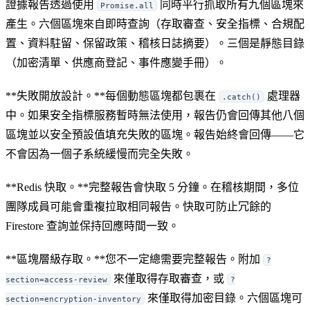
證據報告透過使用
同時平行抓取所有九個區塊來
Promise.all
產生。六個區塊來自即時查詢（存取審查、安全指標、合規配
置、資料駐留、保留政策、稽核日誌摘要）。三個是靜態目錄
（加密清單、供應商登記、事件應變手冊）。
**失敗開放設計。**每個動態區塊都包裹在
處理器
.catch()
中。如果安全指標服務暫時無法使用，報告仍會回傳其他八個
區塊並以安全預設值填充失敗的區塊。報告始終會回傳——它
不會因為一個子系統緩慢而完全失敗。
**Redis 快取。**完整報告會快取 5 分鐘。在稽核期間，多位
團隊成員可能會重複拉取相同報告。快取可防止冗餘的
Firestore 查詢並保持回應時間一致。
**區塊層級存取。**您不一定總需要完整報告。附加
?
來僅取得存取審查，或
section=access-review
?
來僅取得加密目錄。六個區塊可
section=encryption-inventory