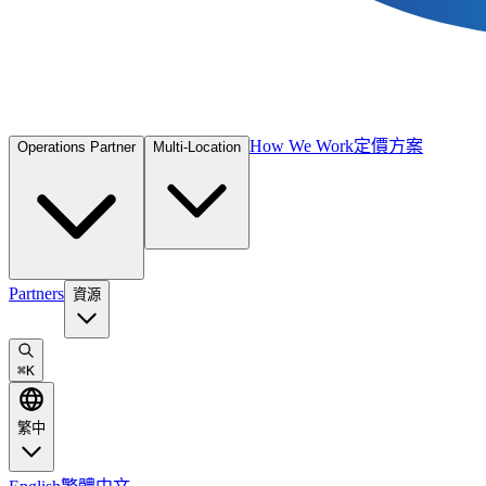
How We Work
定價方案
Operations Partner
Multi-Location
Partners
資源
⌘
K
繁中