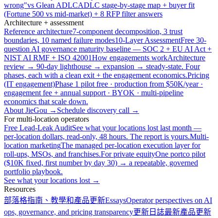
wrong"
vs Glean ADLC
ADLC stage-by-stage map + buyer fit
(Fortune 500 vs mid-market) + 8 RFP filter answers
Architecture + assessment
Reference architecture
7-component decomposition, 3 trust
boundaries, 10 named failure modes
10-Layer Assessment
Free 30-
question AI governance maturity baseline — SOC 2 + EU AI Act +
NIST AI RMF + ISO 42001
How engagements work
Architecture
review → 90-day lighthouse → expansion → steady-state. Four
phases, each with a clean exit + the engagement economics.
Pricing
(IT engagement)
Phase 1 pilot free · production from $50K/year ·
engagement fee + annual support · BYOK · multi-pipeline
economics that scale down.
About JieGou →
Schedule discovery call →
For multi-location operators
Free Lead-Leak Audit
See what your locations lost last month —
per-location dollars, read-only, 48 hours. The report is yours.
Multi-
location marketing
The managed per-location execution layer for
roll-ups, MSOs, and franchises.
For private equity
One portco pilot
($10K fixed, first number by day 30) → a repeatable, governed
portfolio playbook.
See what your locations lost →
Resources
部落格
指南、教學和產品更新
Essays
Operator perspectives on AI
ops, governance, and pricing transparency
更新日誌
最新產品更新