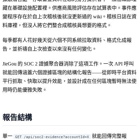
藏在基礎設施配置裡。供應商風險評估存在試算表中。事件應
變程序存在於自上次稽核後就沒更新過的 wiki。稽核日誌在資
料庫裡，但沒人將它們整合成稽核員想要的格式。
每季都有人花好幾天從六個不同系統拉取資料、格式化成報
告，並祈禱自上次檢查以來沒有任何變化。
JieGou 的 SOC 2 證據聚合器消除了這項工作。一次 API 呼叫
就能回傳涵蓋六個證據區塊的結構化報告——從即時平台資料
平行抓取、快取以提升效能，並設計成在任何區塊暫時無法使
用時仍能優雅失敗。
報告結構
單一
就能回傳完整報
GET /api/soc2-evidence?accountId=X