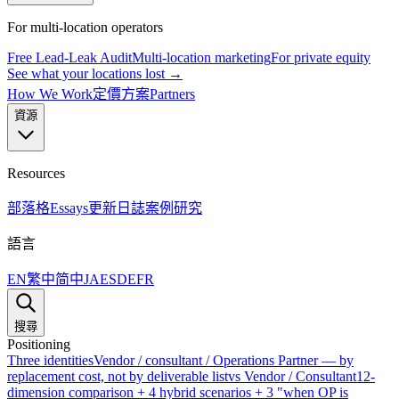
For multi-location operators
Free Lead-Leak Audit
Multi-location marketing
For private equity
See what your locations lost →
How We Work
定價方案
Partners
資源
Resources
部落格
Essays
更新日誌
案例研究
語言
EN
繁中
简中
JA
ES
DE
FR
搜尋
Positioning
Three identities
Vendor / consultant / Operations Partner — by
replacement cost, not by deliverable list
vs Vendor / Consultant
12-
dimension comparison + 4 hybrid scenarios + 3 "when OP is