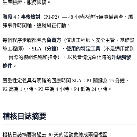
生產驗證、服務恢復。
階段 4：事後檢討
（P1-P2）— 48 小時內進行無責備審查、編
譯事件時間軸、追蹤糾正行動。
每個程序步驟都包含
負責方
（值班工程師、安全主管、基礎設
施工程師）、
SLA（分鐘）
、
使用的特定工具
（不是通用類別
— 實際的模組名稱和指令），以及當情況惡化時的
升級觸發
條件
。
嚴重性定義具有明確的回應時間 SLA：P1 關鍵為 15 分鐘、
P2 高為 1 小時、P3 中為 4 小時、P4 低為 24 小時。
稽核日誌摘要
稽核日誌摘要將過去 30 天的活動彙總成兩個視圖：