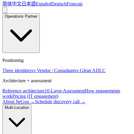
简体中文
日本語
Español
Deutsch
Français
Operations Partner
Positioning
Three identities
vs Vendor / Consultant
vs Glean ADLC
Architecture + assessment
Reference architecture
10-Layer Assessment
How engagements
work
Pricing (IT engagement)
About JieGou →
Schedule discovery call →
Multi-Location