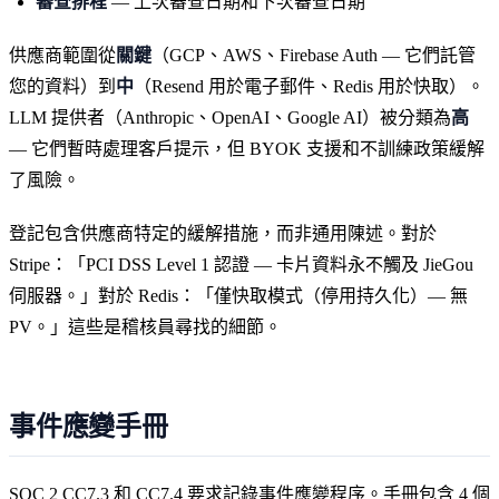
審查排程
— 上次審查日期和下次審查日期
供應商範圍從
關鍵
（GCP、AWS、Firebase Auth — 它們託管
您的資料）到
中
（Resend 用於電子郵件、Redis 用於快取）。
LLM 提供者（Anthropic、OpenAI、Google AI）被分類為
高
— 它們暫時處理客戶提示，但 BYOK 支援和不訓練政策緩解
了風險。
登記包含供應商特定的緩解措施，而非通用陳述。對於
Stripe：「PCI DSS Level 1 認證 — 卡片資料永不觸及 JieGou
伺服器。」對於 Redis：「僅快取模式（停用持久化）— 無
PV。」這些是稽核員尋找的細節。
事件應變手冊
SOC 2 CC7.3 和 CC7.4 要求記錄事件應變程序。手冊包含 4 個