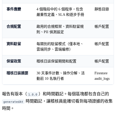
事件應變
4 個階段中的 6 個程序，包含
靜態目錄
嚴重性定義、SLA 和逐步手冊
合規配置
啟用的合規框架、資料駐留規
帳戶配置
則、PII 偵測設定
資料駐留
每類別的駐留模式（僅本地、
帳戶配置
雲端同步、雲端編修）
保留政策
稽核日誌保留期間和配置
帳戶配置
稽核日誌摘要
30 天事件計數、操作分解、活
Firestore
動前 10 名執行者
audit_logs
報告有版本（
）和時間戳記。每個區塊都包含自己的
1.0.0
時間戳記，讓稽核員能確切看到每項證據的收集
generatedAt
時間。