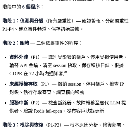
階段中的
6 個程序
：
階段 1：偵測與分級
（所有嚴重性）— 確認警報、分類嚴重性
P1-P4、建立事件頻道、保存初始證據。
階段 2：圍堵
— 三個依嚴重性的程序：
資料外洩
（P1）— 識別受影響的帳戶、停用受損使用者、
輪替 API 金鑰、清空 session 快取、保存稽核日誌、根據
GDPR 在 72 小時內通知客戶
未經授權存取
（P1）— 撤銷 session、停用帳戶、檢查 IP
封鎖、執行存取審查、調查橫向移動
服務中斷
（P2）— 檢查斷路器、故障轉移至替代 LLM 提
供者、驗證 Redis fail-open、發布客戶狀態更新
階段 3：根除與恢復
（P1-P3）— 根本原因分析、修復部署、