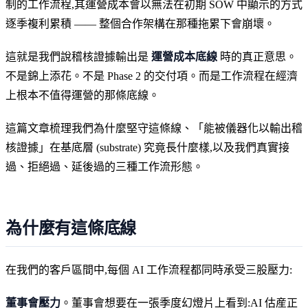
制的工作流程,其運營成本會以無法在初期 SOW 中顯示的方式
逐季複利累積 —— 整個合作架構在那種拖累下會崩壞。
這就是我們說稽核證據輸出是
運營成本底線
時的真正意思。
不是錦上添花。不是 Phase 2 的交付項。而是工作流程在經濟
上根本不值得運營的那條底線。
這篇文章梳理我們為什麼堅守這條線、「能被儀器化以輸出稽
核證據」在基底層 (substrate) 究竟長什麼樣,以及我們真實接
過、拒絕過、延後過的三種工作流形態。
為什麼有這條底線
在我們的客戶區間中,每個 AI 工作流程都同時承受三股壓力:
董事會壓力
。董事會想要在一張季度幻燈片上看到:AI 估産正