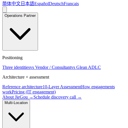
简体中文
日本語
Español
Deutsch
Français
Operations Partner
Positioning
Three identities
vs Vendor / Consultant
vs Glean ADLC
Architecture + assessment
Reference architecture
10-Layer Assessment
How engagements
work
Pricing (IT engagement)
About JieGou →
Schedule discovery call →
Multi-Location