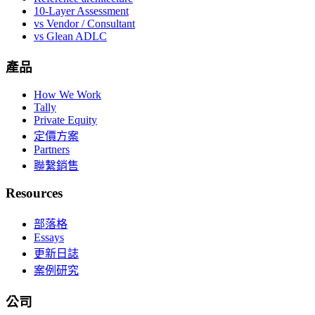
10-Layer Assessment
vs Vendor / Consultant
vs Glean ADLC
產品
How We Work
Tally
Private Equity
定價方案
Partners
聯繫銷售
Resources
部落格
Essays
更新日誌
案例研究
公司