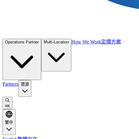
How We Work
定價方案
Operations Partner
Multi-Location
Partners
資源
⌘
K
繁中