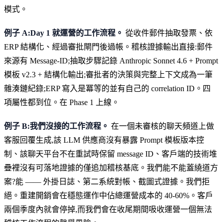
模式。
例子 A:Day 1 就運營的工作流程。
從收件郵件抽取發票、依
ERP 結構化、經過審批閘門後過帳。稽核證據輸出直接:郵件
來源有 Message-ID;抽取步驟記錄 Anthropic Sonnet 4.6 + Prompt
模板 v2.3 + 結構化輸出;審批者的決策與完整上下文成為一筆
雜湊鏈紀錄;ERP 寫入是冪等的並有自己的 correlation ID。四
項屬性都到位。在 Phase 1 上線。
例子 B:我們沒接的工作流程。
在一個未審核的聊天頻道上做
客服回覆生成,該 LLM 供應商沒有暴露 Prompt 模板版本控
制、該聊天平台不在重試時保留 message ID、客戶端的技術堆
疊裡沒有可落地證據的僅追加稽核基底。我們能不能蓋繞道方
案?能 —— 外掛日誌、第二系統對帳、截圖式證據。我們拒
絕。重建開銷會在穩態運作中佔總運營成本的 40-60%。客戶
兩個季度內就會停掉,而我們會在收尾期間吸收運營一個無法