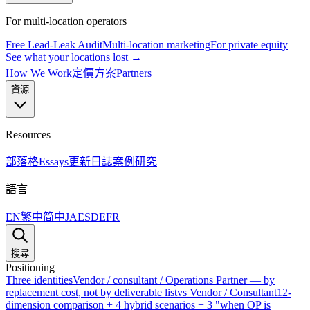
For multi-location operators
Free Lead-Leak Audit
Multi-location marketing
For private equity
See what your locations lost →
How We Work
定價方案
Partners
資源
Resources
部落格
Essays
更新日誌
案例研究
語言
EN
繁中
简中
JA
ES
DE
FR
搜尋
Positioning
Three identities
Vendor / consultant / Operations Partner — by
replacement cost, not by deliverable list
vs Vendor / Consultant
12-
dimension comparison + 4 hybrid scenarios + 3 "when OP is