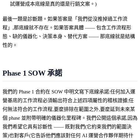
試運營成本底線是真的還是行銷文案。)
最後一題是診斷題。如果答案是「我們從沒推掉過工作流
程」,那底線就不存在。如果答案具體 —— 包含工作流程形
態、缺的儀器化、決策本身、替代方案 —— 那底線就是結構
性的。
Phase 1 SOW 承諾
我們的 Phase 1 合約在 SOW 中明文寫下底線承諾:任何加入運
營基底的工作流程必須輸出符合上述四項屬性的稽核證據;任
何無法符合的工作流程,要麼排除在範圍之外,要麼延到未來某
個 phase 並附帶明確的儀器化里程碑。我們公開這個承諾,因為
我們希望它具有診斷性 —— 既對我們(它約束我們的範圍決
策)也對客戶(它告訴他們應該對任何 AI 運營合作夥伴期待什