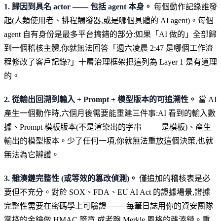
1. 歸因到具名 actor —— 包括 agent 本身。
每個動作記錄誰發
起(人類使用者、排程觸發器,或是哪個具體的 AI agent)。每個
agent 自有身份是最多平台搞錯的部分:如果「AI 做的」全部歸
到一個稽核主體,你就無法回答「週六凌晨 2:47 是哪個工作流
程修改了客戶記錄?」十層治理框架把這列為 Layer 1 是有道理
的。
2. 從輸出回溯到輸入 + Prompt + 模型版本的可追溯性。
當 AI
產生一個動作時,六個月後需要能重建三件事:AI 看到的輸入數
據、Prompt 模板版本(不是渲染出的字串 —— 是模板)、產生
輸出的模型版本。少了任何一項,你就無法重放這個決策,也就
無法為它辯護。
3. 雜湊鏈完整性 (或等效的篡改偵測)。
僅追加的稽核表是必
要但不充分。對於 SOX、FDA、EU AI Act 的證據場景,證據
完整性需要在密碼學上可驗證 —— 每筆日誌用你的資安團隊
掌控的金鑰做 HMAC 簽章,或者跑 Merkle 風格的雜湊鏈。重