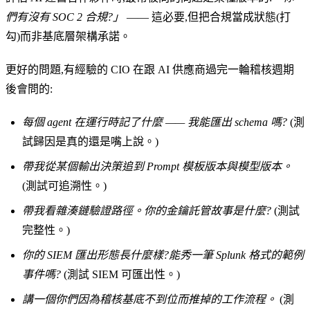
們有沒有 SOC 2 合規?」
—— 這必要,但把合規當成狀態(打
勾)而非基底層架構承諾。
更好的問題,有經驗的 CIO 在跟 AI 供應商過完一輪稽核週期
後會問的:
每個 agent 在運行時記了什麼 —— 我能匯出 schema 嗎?
(測
試歸因是真的還是嘴上說。)
帶我從某個輸出決策追到 Prompt 模板版本與模型版本。
(測試可追溯性。)
帶我看雜湊鏈驗證路徑。你的金鑰託管故事是什麼?
(測試
完整性。)
你的 SIEM 匯出形態長什麼樣?能秀一筆 Splunk 格式的範例
事件嗎?
(測試 SIEM 可匯出性。)
講一個你們因為稽核基底不到位而推掉的工作流程。
(測