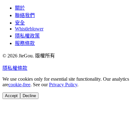
關於
聯絡我們
安全
Whistleblower
隱私權政策
服務條款
© 2026 JieGou. 版權所有
隱私權
條款
We use cookies only for essential site functionality. Our analytics
are
cookie-free
. See our
Privacy Policy
.
Accept
Decline