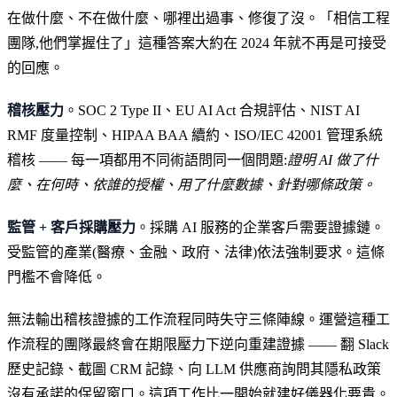
在做什麼、不在做什麼、哪裡出過事、修復了沒。「相信工程
團隊,他們掌握住了」這種答案大約在 2024 年就不再是可接受
的回應。
稽核壓力
。SOC 2 Type II、EU AI Act 合規評估、NIST AI
RMF 度量控制、HIPAA BAA 續約、ISO/IEC 42001 管理系統
稽核 —— 每一項都用不同術語問同一個問題:
證明 AI 做了什
麼、在何時、依誰的授權、用了什麼數據、針對哪條政策。
監管 + 客戶採購壓力
。採購 AI 服務的企業客戶需要證據鏈。
受監管的產業(醫療、金融、政府、法律)依法強制要求。這條
門檻不會降低。
無法輸出稽核證據的工作流程同時失守三條陣線。運營這種工
作流程的團隊最終會在期限壓力下逆向重建證據 —— 翻 Slack
歷史記錄、截圖 CRM 記錄、向 LLM 供應商詢問其隱私政策
沒有承諾的保留窗口。這項工作比一開始就建好儀器化要貴。