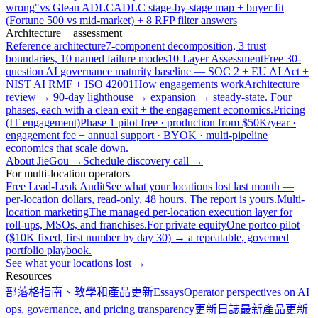
wrong"
vs Glean ADLC
ADLC stage-by-stage map + buyer fit
(Fortune 500 vs mid-market) + 8 RFP filter answers
Architecture + assessment
Reference architecture
7-component decomposition, 3 trust
boundaries, 10 named failure modes
10-Layer Assessment
Free 30-
question AI governance maturity baseline — SOC 2 + EU AI Act +
NIST AI RMF + ISO 42001
How engagements work
Architecture
review → 90-day lighthouse → expansion → steady-state. Four
phases, each with a clean exit + the engagement economics.
Pricing
(IT engagement)
Phase 1 pilot free · production from $50K/year ·
engagement fee + annual support · BYOK · multi-pipeline
economics that scale down.
About JieGou →
Schedule discovery call →
For multi-location operators
Free Lead-Leak Audit
See what your locations lost last month —
per-location dollars, read-only, 48 hours. The report is yours.
Multi-
location marketing
The managed per-location execution layer for
roll-ups, MSOs, and franchises.
For private equity
One portco pilot
($10K fixed, first number by day 30) → a repeatable, governed
portfolio playbook.
See what your locations lost →
Resources
部落格
指南、教學和產品更新
Essays
Operator perspectives on AI
ops, governance, and pricing transparency
更新日誌
最新產品更新