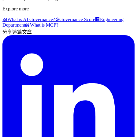
Explore more
📖
What is AI Governance?
⚙️
Governance Score
🏢
Engineering
Department
📖
What is MCP?
分享這篇文章