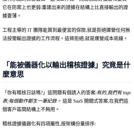
它在防禦上也更弱:重建出來的證據在結構上比直接輸出的證
據要薄。
工程主導的 IT 團隊能買到最便宜的保險,就是拒絕運營任何無
法按需輸出證據的工作流程。這條拒絕,就是運營成本底線。
「能被儀器化以輸出稽核證據」究竟是什
麼意思
「你有稽核日誌嗎?」這問題有個誘人的答案:
有的,我們有 logs
表;每個動作都生一筆紀錄。
這是 SaaS 開關式答案,在我們這
個客戶區間結構上不夠用。
稽核證據儀器化有四項屬性,按架構份量排序: