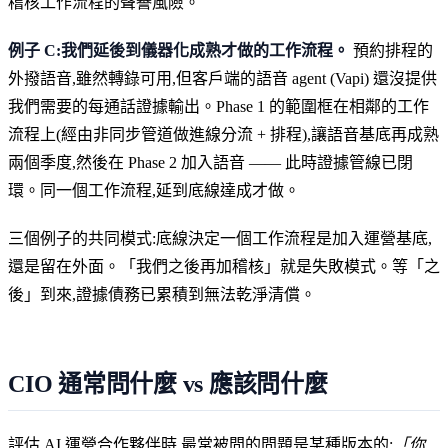
稽核工作流程的聲譽風險。
例子 C:我們延後到儀器化成熟才做的工作流程。
預約排程的
外撥語音,雖然轉錄可用,但客戶端的語音 agent (Vapi) 還沒提供
我們需要的每通話證據輸出。Phase 1 的範圍框在相鄰的工作
流程上(經由非同步管道做進線分流 + 排程),讓語音基底再成熟
兩個季度,然後在 Phase 2 加入語音 —— 此時證據管線已閉
環。同一個工作流程,延到底線達成才做。
三個例子的共同模式:底線決定一個工作流程是加入運營基底,
還是留在外面。「我們之後再加稽核」就是失敗模式。等「之
後」到來,證據債務已累積到無法乾淨清償。
CIO 通常問什麼 vs 應該問什麼
評估 AI 運營合作夥伴時,最常被問的問題是某種版本的:
「你