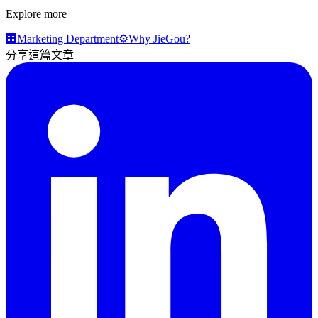
Explore more
🏢
Marketing Department
⚙️
Why JieGou?
分享這篇文章