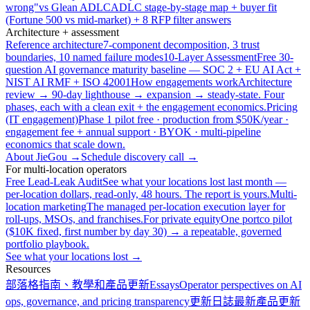
wrong"
vs Glean ADLC
ADLC stage-by-stage map + buyer fit
(Fortune 500 vs mid-market) + 8 RFP filter answers
Architecture + assessment
Reference architecture
7-component decomposition, 3 trust
boundaries, 10 named failure modes
10-Layer Assessment
Free 30-
question AI governance maturity baseline — SOC 2 + EU AI Act +
NIST AI RMF + ISO 42001
How engagements work
Architecture
review → 90-day lighthouse → expansion → steady-state. Four
phases, each with a clean exit + the engagement economics.
Pricing
(IT engagement)
Phase 1 pilot free · production from $50K/year ·
engagement fee + annual support · BYOK · multi-pipeline
economics that scale down.
About JieGou →
Schedule discovery call →
For multi-location operators
Free Lead-Leak Audit
See what your locations lost last month —
per-location dollars, read-only, 48 hours. The report is yours.
Multi-
location marketing
The managed per-location execution layer for
roll-ups, MSOs, and franchises.
For private equity
One portco pilot
($10K fixed, first number by day 30) → a repeatable, governed
portfolio playbook.
See what your locations lost →
Resources
部落格
指南、教學和產品更新
Essays
Operator perspectives on AI
ops, governance, and pricing transparency
更新日誌
最新產品更新