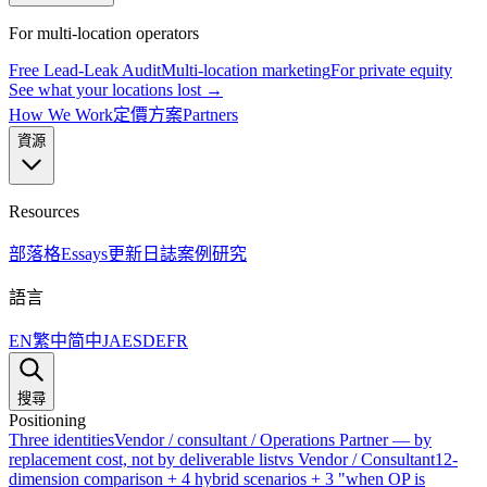
For multi-location operators
Free Lead-Leak Audit
Multi-location marketing
For private equity
See what your locations lost →
How We Work
定價方案
Partners
資源
Resources
部落格
Essays
更新日誌
案例研究
語言
EN
繁中
简中
JA
ES
DE
FR
搜尋
Positioning
Three identities
Vendor / consultant / Operations Partner — by
replacement cost, not by deliverable list
vs Vendor / Consultant
12-
dimension comparison + 4 hybrid scenarios + 3 "when OP is