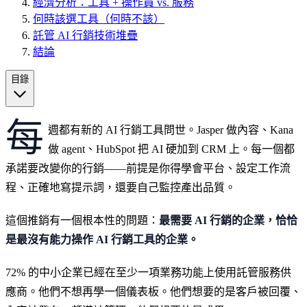
經濟分析：工具 + 操作員 vs. 服務
何時該選工具（何時不該）
託管 AI 行銷技術堆疊
結論
目錄
每
週都有新的 AI 行銷工具問世。Jasper 做內容、Kana
做 agent、HubSpot 把 AI 硬加到 CRM 上。每一個都
承諾要改變你的行銷——前提是你得學會平台、設定工作流
程、正確地寫提示詞，還要自己監控產出品質。
這個推銷有一個根本性的問題：
最需要 AI 行銷的企業，恰恰
是最沒有能力操作 AI 行銷工具的企業。
72% 的中小企業已經在至少一項業務功能上使用託管服務供
應商。他們不想再學一個儀表板。他們想要的是客戶被回覆、