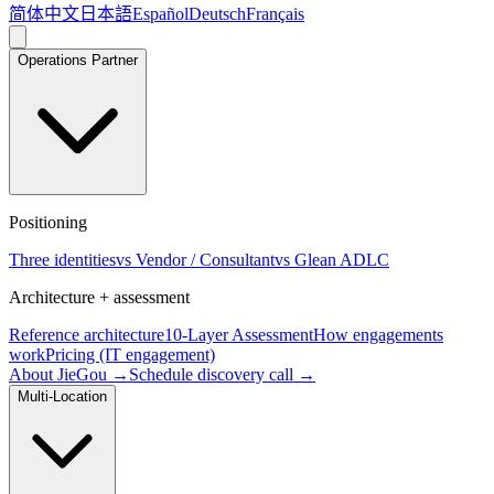
简体中文
日本語
Español
Deutsch
Français
Operations Partner
Positioning
Three identities
vs Vendor / Consultant
vs Glean ADLC
Architecture + assessment
Reference architecture
10-Layer Assessment
How engagements
work
Pricing (IT engagement)
About JieGou →
Schedule discovery call →
Multi-Location