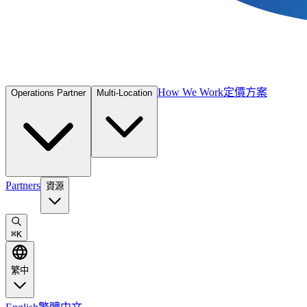
How We Work
定價方案
Operations Partner
Multi-Location
Partners
資源
⌘
K
繁中