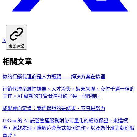
X
複製連結
相關文章
你的行銷代理商是人力瓶頸——解決方案在這裡
行銷代理商線性擴展、人才流失、週末失聯、交付千篇一律的
工作。AI 驅動的託管營運打破了每一個限制。
成果導向定價：我們保證的是結果，不只是努力
JieGou 的 AI 託管營運服務附帶可量化的績效保證。未達標
準，退款處理。瞭解這套模式如何運作，以及為什麼這對你很
重要。