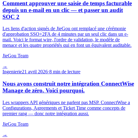
Comment approuver une saisie de temps facturable
depuis un e-mail en un clic — et passer un audit
SOC 2
Les liens d'action signés de JieGou ont remplacé une cérémonie
d'approbation SSO+2FA de 4 minutes par un seul clic dans un e-
mail. Voici le format wire, l'ordre de validation, le modèle de
menace et les quatre propriétés qui en font un équivalent auditable.
JieGou Team
→
Ingenierie
21 avril 2026
·
8 min de lecture
Nous avons construit notre intégration ConnectWise
Manage de zéro. Voici pourquoi.
Les wrappers API génériques ne parlent pas MSP. ConnectWise a
Configurations, Agreements et Ticket Time comme concepts de
premier rang — donc notre intégration aussi.
JieGou Team
→