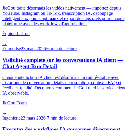
JieGou traite désormais les vidéos nativement — importez depuis
YouTube, Instagram ou TikTok, transcription IA, découpage
intelligent aux points optimaux et export de clips prêts pour chaque
plateforme avec des workflows d'approbation.
Équipe JieGou
→
Entreprise
23 mars 2026
·
6 min de lecture
Visibilité complète sur les conversations IA client —
Chat Agent Run Detail
Chaque interaction IA client est désormais un run révisable avec
historique de conversation, détails de résolution, contexte FAQ et
feedback qualité. Découvrez comment JieGou rend le service client
IA observable.
JieGou Team
→
Ingenierie
23 mars 2026
·
7 min de lecture
Executez des workflows IA gouvernes directement