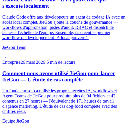
s'exécute localement
Claude Code offre aux développeurs un agent de codage IA avec un
accès local complet. JieGou ajoute la couche de gouvernance —
workflows d'approbation, pistes d'audit, RBAC et dispatch de
tâches à l'échelle de l'équipe. Ensemble, ils créent le premier
workflow de développement IA local gouverné.
JieGou Team
→
Entreprise
26 mars 2026
·
5 min de lecture
Comment nous avons utilisé JieGou pour lancer
JieGou — L'étude de cas complète
Un fondateur solo a utilisé les propres recettes IA, workflows et
Agent Teams de JieGou pour produire plus de 94 fichiers et 42
contenus en 27 heures — l'équivalent de 171 heures de travail
d'agence marketing. L'étude de cas dog-food complète avec des
chiffres réels.
Équipe JieGou