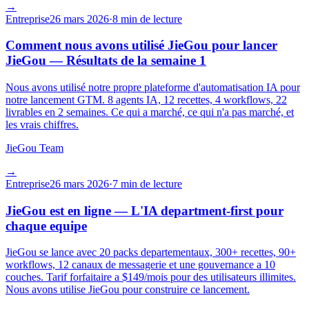
→
Entreprise
26 mars 2026
·
8 min de lecture
Comment nous avons utilisé JieGou pour lancer
JieGou — Résultats de la semaine 1
Nous avons utilisé notre propre plateforme d'automatisation IA pour
notre lancement GTM. 8 agents IA, 12 recettes, 4 workflows, 22
livrables en 2 semaines. Ce qui a marché, ce qui n'a pas marché, et
les vrais chiffres.
JieGou Team
→
Entreprise
26 mars 2026
·
7 min de lecture
JieGou est en ligne — L'IA department-first pour
chaque equipe
JieGou se lance avec 20 packs departementaux, 300+ recettes, 90+
workflows, 12 canaux de messagerie et une gouvernance a 10
couches. Tarif forfaitaire a $149/mois pour des utilisateurs illimites.
Nous avons utilise JieGou pour construire ce lancement.