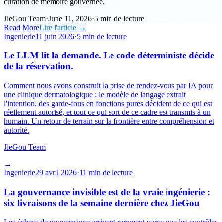
curation de mémoire gouvernée.
JieGou Team
·
June 11, 2026
·
5 min de lecture
Read More
Lire l'article →
Ingenierie
11 juin 2026
·
5 min de lecture
Le LLM lit la demande. Le code déterministe décide
de la réservation.
Comment nous avons construit la prise de rendez-vous par IA pour
une clinique dermatologique : le modèle de langage extrait
l'intention, des garde-fous en fonctions pures décident de ce qui est
réellement autorisé, et tout ce qui sort de ce cadre est transmis à un
humain. Un retour de terrain sur la frontière entre compréhension et
autorité.
JieGou Team
→
Ingenierie
29 avril 2026
·
11 min de lecture
La gouvernance invisible est de la vraie ingénierie :
six livraisons de la semaine dernière chez JieGou
Les échecs de gouvernance arrivent rarement parce que les contrôles