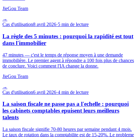
JieGou Team
→
Cas d'utilisation
8 avril 2026
·
5 min de lecture
La règle des 5 minutes : pourquoi la rapidité est tout
dans l'immobilier
47 minutes — c'est le temps de réponse moyen à une demande
immobilière. Le premier agent à répondre a 100 fois plus de chances
de conclure. Voici comment l'IA change la donne.
JieGou Team
→
Cas d'utilisation
6 avril 2026
·
4 min de lecture
La saison fiscale ne passe pas a l'echelle : pourquoi
les cabinets comptables epuisent leurs meilleurs
talents
La saison fiscale signifie 70-80 heures par semaine pendant 4 mois.
Le taux de rotation dans la comptabilite est de 15-20%. Le probleme