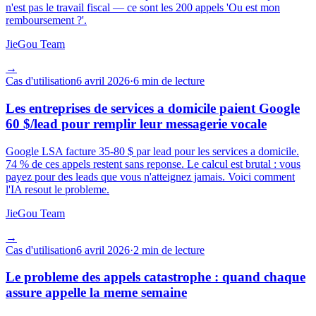
n'est pas le travail fiscal — ce sont les 200 appels 'Ou est mon
remboursement ?'.
JieGou Team
→
Cas d'utilisation
6 avril 2026
·
6 min de lecture
Les entreprises de services a domicile paient Google
60 $/lead pour remplir leur messagerie vocale
Google LSA facture 35-80 $ par lead pour les services a domicile.
74 % de ces appels restent sans reponse. Le calcul est brutal : vous
payez pour des leads que vous n'atteignez jamais. Voici comment
l'IA resout le probleme.
JieGou Team
→
Cas d'utilisation
6 avril 2026
·
2 min de lecture
Le probleme des appels catastrophe : quand chaque
assure appelle la meme semaine