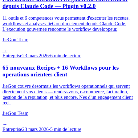
depuis Claude Code — Plugin v0.2.0
11 outils et 6 competences vous permettent d'executer les recettes,
workflows et analyses JieGou directement depuis Claude Code.
L'execution gouvernee rencontre le workflow developpeur.
JieGou Team
→
Entreprise
23 mars 2026
·
6 min de lecture
65 nouveaux Recipes + 16 Workflows pour les
operations orientees client
JieGou couvre desormais les workflows operationnels qui servent
directement vos clients — rendez-vous, e-commerce, facturation,
gestion de la reputation, et plus encore. Nes d'un engagement client
reel.
JieGou Team
→
Entreprise
23 mars 2026
·
5 min de lecture