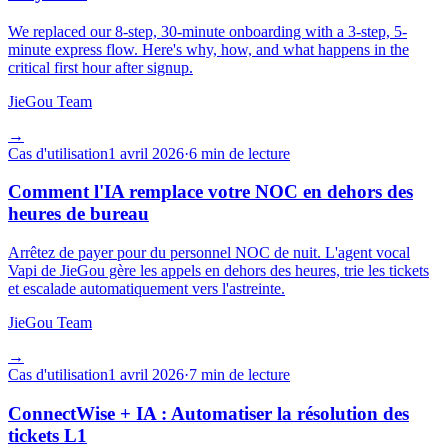
We replaced our 8-step, 30-minute onboarding with a 3-step, 5-
minute express flow. Here's why, how, and what happens in the
critical first hour after signup.
JieGou Team
→
Cas d'utilisation
1 avril 2026
·
6 min de lecture
Comment l'IA remplace votre NOC en dehors des
heures de bureau
Arrêtez de payer pour du personnel NOC de nuit. L'agent vocal
Vapi de JieGou gère les appels en dehors des heures, trie les tickets
et escalade automatiquement vers l'astreinte.
JieGou Team
→
Cas d'utilisation
1 avril 2026
·
7 min de lecture
ConnectWise + IA : Automatiser la résolution des
tickets L1