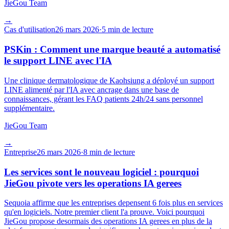
JieGou Team
→
Cas d'utilisation
26 mars 2026
·
5 min de lecture
PSKin : Comment une marque beauté a automatisé
le support LINE avec l'IA
Une clinique dermatologique de Kaohsiung a déployé un support
LINE alimenté par l'IA avec ancrage dans une base de
connaissances, gérant les FAQ patients 24h/24 sans personnel
supplémentaire.
JieGou Team
→
Entreprise
26 mars 2026
·
8 min de lecture
Les services sont le nouveau logiciel : pourquoi
JieGou pivote vers les operations IA gerees
Sequoia affirme que les entreprises depensent 6 fois plus en services
qu'en logiciels. Notre premier client l'a prouve. Voici pourquoi
JieGou propose desormais des operations IA gerees en plus de la