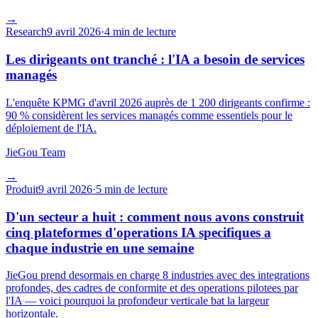
→
Research
9 avril 2026
·
4 min de lecture
Les dirigeants ont tranché : l'IA a besoin de services
managés
L'enquête KPMG d'avril 2026 auprès de 1 200 dirigeants confirme :
90 % considèrent les services managés comme essentiels pour le
déploiement de l'IA.
JieGou Team
→
Produit
9 avril 2026
·
5 min de lecture
D'un secteur a huit : comment nous avons construit
cinq plateformes d'operations IA specifiques a
chaque industrie en une semaine
JieGou prend desormais en charge 8 industries avec des integrations
profondes, des cadres de conformite et des operations pilotees par
l'IA — voici pourquoi la profondeur verticale bat la largeur
horizontale.