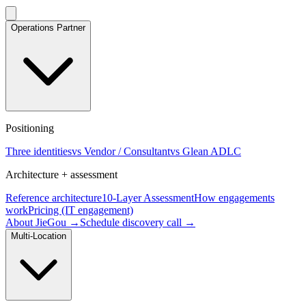
Operations Partner
Positioning
Three identities
vs Vendor / Consultant
vs Glean ADLC
Architecture + assessment
Reference architecture
10-Layer Assessment
How engagements
work
Pricing (IT engagement)
About JieGou →
Schedule discovery call →
Multi-Location