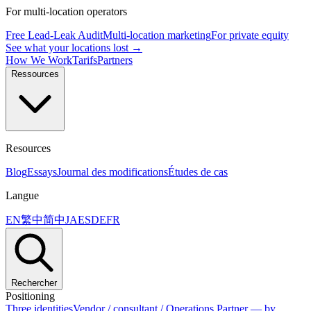
For multi-location operators
Free Lead-Leak Audit
Multi-location marketing
For private equity
See what your locations lost →
How We Work
Tarifs
Partners
Ressources
Resources
Blog
Essays
Journal des modifications
Études de cas
Langue
EN
繁中
简中
JA
ES
DE
FR
Rechercher
Positioning
Three identities
Vendor / consultant / Operations Partner — by