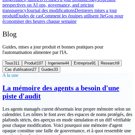
perspectives on AI ops, governance, and pricing
transparency
Journal des modifications
Dernieres mises a jour
produit
Études de cas
Comment les équipes utilisent JieGou pour
économiser des heures chaque semaine
Blog
Guides, mises a jour produit et bonnes pratiques pour
l'automatisation alimentee par l'IA.
Tous
311
Produit
107
Ingenierie
44
Entreprise
91
Research
9
Cas d'utilisation
27
Guides
33
A la une
La mémoire des agents a besoin d'une
piste d'audit
Les agents managés curent désormais leur propre mémoire selon un
calendrier. Les nôtres le font avec des espaces de noms protégés, des
plafonds stricts, des aperçus en mode simulation et un diff vérifiable
pour chaque modification. Voici pourquoi une mémoire d'agent
opaque constitue une faille de gouvernance, et à quoi ressemble une