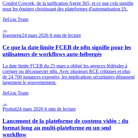
Copilot Cowork, de la tarification Agent 365, et ce que cela signifie
pour les équipes choisissant des plateformes d'automatisation IA.
JieGou Team
→
Ingenierie
24 mars 2026
·
8 min de lecture
Ce que la date limite FCEB de n8n signifie pour les
utilisateurs de workflows auto-hébergés
La date limite FCEB du 25 mars a obligé les agences fédérales à
corriger ou déconnecter n8n. Avec plusieurs RCE critiques et plus
de 24 700 instances exposées, les implications sécuritaires dépassent
largement le gouvernement.
JieGou Team
→
Produit
24 mars 2026
·
6 min de lecture
Lancement de la plateforme de contenu vidéo : du
format long au multi-plateforme en un seul
workflow