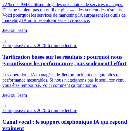
72 % des PME utilisent déjà des prestataires de services managés.
Elles ne veulent pas un outil de plus — elles veulent des résultats.
Voici pourquoi les services de marketing IA surpassent les outils de
marketing IA pour les entreprises en croissance.
JieGou Team
→
Entreprise
27 mars 2026
·
6 min de lecture
Tarification basée sur les résultats : pourquoi nous
garantissons les performances, pas seulement l'effort
Les opérations IA managées de JieGou incluent des garanties de
performance mesurables. Si nous n'atteignons pas le seuil convenu,
vous êtes remboursé. Voici comment ça fonctionne.
JieGou Team
→
Entreprise
27 mars 2026
·
6 min de lecture
Canal vocal : le support telephonique IA qui repond
vraiment