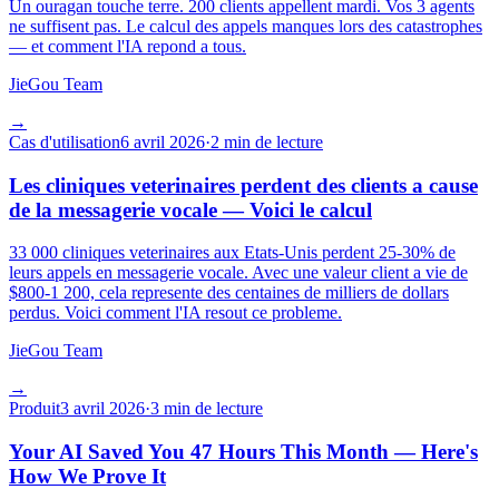
Un ouragan touche terre. 200 clients appellent mardi. Vos 3 agents
ne suffisent pas. Le calcul des appels manques lors des catastrophes
— et comment l'IA repond a tous.
JieGou Team
→
Cas d'utilisation
6 avril 2026
·
2 min de lecture
Les cliniques veterinaires perdent des clients a cause
de la messagerie vocale — Voici le calcul
33 000 cliniques veterinaires aux Etats-Unis perdent 25-30% de
leurs appels en messagerie vocale. Avec une valeur client a vie de
$800-1 200, cela represente des centaines de milliers de dollars
perdus. Voici comment l'IA resout ce probleme.
JieGou Team
→
Produit
3 avril 2026
·
3 min de lecture
Your AI Saved You 47 Hours This Month — Here's
How We Prove It