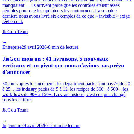
manquaient — ils arrivent parce que les contrôles étaient assez
pénibles pour que les opérateurs les contournent. La semaine
dernière nous avons livré six exemples de ce que « invisible » exige
réellement.
JieGou Team
→
Entreprise
29 avril 2026
·
8 min de lecture
JieGou mois un : 41 livraisons, 5 nouveaux
verticaux et un pivot que nous n'avions pas prévu
d'annoncer
30 jours après le lancement : les department packs sont passés de 20
à 25+, les industry packs de 5 à 12, les recipes de 300+ à 500+, les
workflows de 90+ à 150+. La vraie histoire, c'est ce qui a changé
sous les chiffres.
JieGou Team
→
Ingenierie
29 avril 2026
·
12 min de lecture