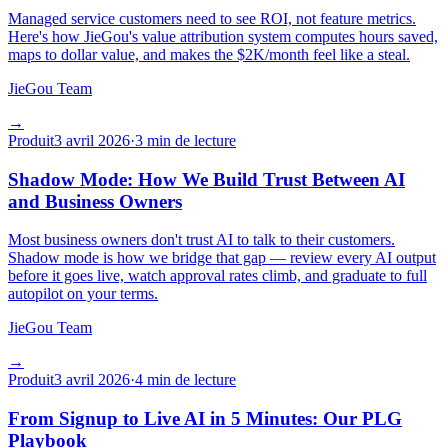
Managed service customers need to see ROI, not feature metrics.
Here's how JieGou's value attribution system computes hours saved,
maps to dollar value, and makes the $2K/month feel like a steal.
JieGou Team
→
Produit
3 avril 2026
·
3 min de lecture
Shadow Mode: How We Build Trust Between AI
and Business Owners
Most business owners don't trust AI to talk to their customers.
Shadow mode is how we bridge that gap — review every AI output
before it goes live, watch approval rates climb, and graduate to full
autopilot on your terms.
JieGou Team
→
Produit
3 avril 2026
·
4 min de lecture
From Signup to Live AI in 5 Minutes: Our PLG
Playbook