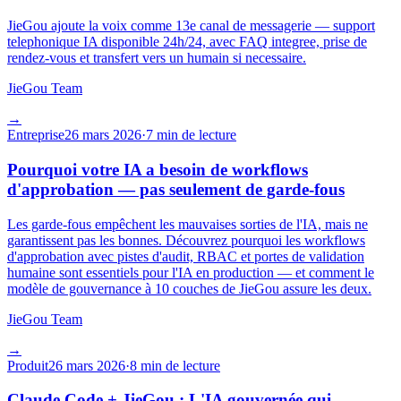
JieGou ajoute la voix comme 13e canal de messagerie — support
telephonique IA disponible 24h/24, avec FAQ integree, prise de
rendez-vous et transfert vers un humain si necessaire.
JieGou Team
→
Entreprise
26 mars 2026
·
7 min de lecture
Pourquoi votre IA a besoin de workflows
d'approbation — pas seulement de garde-fous
Les garde-fous empêchent les mauvaises sorties de l'IA, mais ne
garantissent pas les bonnes. Découvrez pourquoi les workflows
d'approbation avec pistes d'audit, RBAC et portes de validation
humaine sont essentiels pour l'IA en production — et comment le
modèle de gouvernance à 10 couches de JieGou assure les deux.
JieGou Team
→
Produit
26 mars 2026
·
8 min de lecture
Claude Code + JieGou : L'IA gouvernée qui