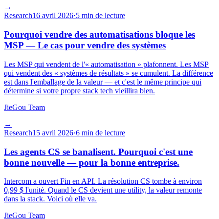
→
Research
16 avril 2026
·
5 min de lecture
Pourquoi vendre des automatisations bloque les
MSP — Le cas pour vendre des systèmes
Les MSP qui vendent de l'« automatisation » plafonnent. Les MSP
qui vendent des « systèmes de résultats » se cumulent. La différence
est dans l'emballage de la valeur — et c'est le même principe qui
détermine si votre propre stack tech vieillira bien.
JieGou Team
→
Research
15 avril 2026
·
6 min de lecture
Les agents CS se banalisent. Pourquoi c'est une
bonne nouvelle — pour la bonne entreprise.
Intercom a ouvert Fin en API. La résolution CS tombe à environ
0,99 $ l'unité. Quand le CS devient une utility, la valeur remonte
dans la stack. Voici où elle va.
JieGou Team