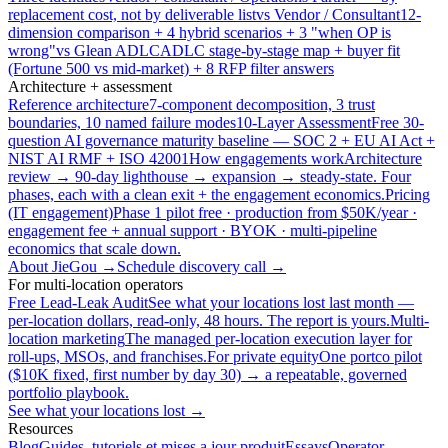
replacement cost, not by deliverable list
vs Vendor / Consultant
12-
dimension comparison + 4 hybrid scenarios + 3 "when OP is
wrong"
vs Glean ADLC
ADLC stage-by-stage map + buyer fit
(Fortune 500 vs mid-market) + 8 RFP filter answers
Architecture + assessment
Reference architecture
7-component decomposition, 3 trust
boundaries, 10 named failure modes
10-Layer Assessment
Free 30-
question AI governance maturity baseline — SOC 2 + EU AI Act +
NIST AI RMF + ISO 42001
How engagements work
Architecture
review → 90-day lighthouse → expansion → steady-state. Four
phases, each with a clean exit + the engagement economics.
Pricing
(IT engagement)
Phase 1 pilot free · production from $50K/year ·
engagement fee + annual support · BYOK · multi-pipeline
economics that scale down.
About JieGou →
Schedule discovery call →
For multi-location operators
Free Lead-Leak Audit
See what your locations lost last month —
per-location dollars, read-only, 48 hours. The report is yours.
Multi-
location marketing
The managed per-location execution layer for
roll-ups, MSOs, and franchises.
For private equity
One portco pilot
($10K fixed, first number by day 30) → a repeatable, governed
portfolio playbook.
See what your locations lost →
Resources
Blog
Guides, tutoriels et mises a jour produit
Essays
Operator