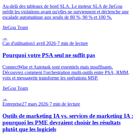
Au-delà des tableaux de bord SLA. Le moteur SLA de JieGou
prédit les violations avant qu'elles ne surviennent et déclenche une
escalade automatique aux seuils de 80 %, 90 % et 100 %.
JieGou Team
→
Cas d'utilisation
1 avril 2026
·
7 min de lecture
Pourquoi votre PSA seul ne suffit pas
ConnectWise et Autotask sont essentiels mais insuffisants.
Découvrez comment l'orchestration multi-outils entre PSA, RMM,
voix et messagerie transforme les opérations MSP.
JieGou Team
→
Entreprise
27 mars 2026
·
7 min de lecture
Outils de marketing IA vs. services de marketing IA :
pourquoi les PME devraient choisir les résultats
plutôt que les logiciels