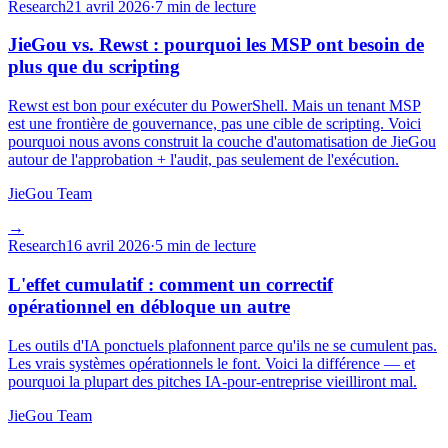
Research
21 avril 2026
·
7 min de lecture
JieGou vs. Rewst : pourquoi les MSP ont besoin de
plus que du scripting
Rewst est bon pour exécuter du PowerShell. Mais un tenant MSP
est une frontière de gouvernance, pas une cible de scripting. Voici
pourquoi nous avons construit la couche d'automatisation de JieGou
autour de l'approbation + l'audit, pas seulement de l'exécution.
JieGou Team
→
Research
16 avril 2026
·
5 min de lecture
L'effet cumulatif : comment un correctif
opérationnel en débloque un autre
Les outils d'IA ponctuels plafonnent parce qu'ils ne se cumulent pas.
Les vrais systèmes opérationnels le font. Voici la différence — et
pourquoi la plupart des pitches IA-pour-entreprise vieilliront mal.
JieGou Team