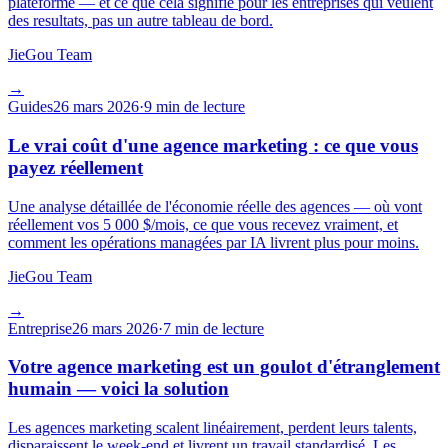
plateforme — et ce que cela signifie pour les entreprises qui veulent
des resultats, pas un autre tableau de bord.
JieGou Team
→
Guides
26 mars 2026
·
9 min de lecture
Le vrai coût d'une agence marketing : ce que vous
payez réellement
Une analyse détaillée de l'économie réelle des agences — où vont
réellement vos 5 000 $/mois, ce que vous recevez vraiment, et
comment les opérations managées par IA livrent plus pour moins.
JieGou Team
→
Entreprise
26 mars 2026
·
7 min de lecture
Votre agence marketing est un goulot d'étranglement
humain — voici la solution
Les agences marketing scalent linéairement, perdent leurs talents,
disparaissent le week-end et livrent un travail standardisé. Les