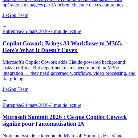
opérations managées par IA brisent chacune de ces contraintes.
JieGou Team
→
Entreprise
25 mars 2026
·
7 min de lecture
Copilot Cowork Brings AI Workflows to M365.
Here's What It Doesn't Cover.
Microsoft's Copilot Cowork adds Claude-powered background
tasks to Office. But department teams need more than M365
integration — they need governed workflows, video processing, and
flat pricing.
JieGou Team
→
Entreprise
24 mars 2026
·
3 min de lecture
Microsoft Summit 2026 : Ce que Copilot Cowork
signifie pour l'automatisation IA
Notre analyse de la keynote du Microsoft Summit, de la démo