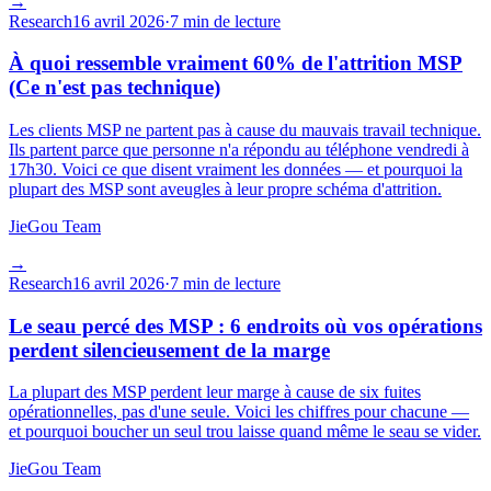
→
Research
16 avril 2026
·
7 min de lecture
À quoi ressemble vraiment 60% de l'attrition MSP
(Ce n'est pas technique)
Les clients MSP ne partent pas à cause du mauvais travail technique.
Ils partent parce que personne n'a répondu au téléphone vendredi à
17h30. Voici ce que disent vraiment les données — et pourquoi la
plupart des MSP sont aveugles à leur propre schéma d'attrition.
JieGou Team
→
Research
16 avril 2026
·
7 min de lecture
Le seau percé des MSP : 6 endroits où vos opérations
perdent silencieusement de la marge
La plupart des MSP perdent leur marge à cause de six fuites
opérationnelles, pas d'une seule. Voici les chiffres pour chacune —
et pourquoi boucher un seul trou laisse quand même le seau se vider.
JieGou Team