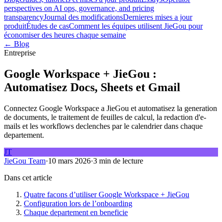
perspectives on AI ops, governance, and pricing
transparency
Journal des modifications
Dernieres mises a jour
produit
Études de cas
Comment les équipes utilisent JieGou pour
économiser des heures chaque semaine
← Blog
Entreprise
Google Workspace + JieGou :
Automatisez Docs, Sheets et Gmail
Connectez Google Workspace a JieGou et automatisez la generation
de documents, le traitement de feuilles de calcul, la redaction d'e-
mails et les workflows declenches par le calendrier dans chaque
departement.
JT
JieGou Team
·
10 mars 2026
·
3 min de lecture
Dans cet article
Quatre facons d’utiliser Google Workspace + JieGou
Configuration lors de l’onboarding
Chaque departement en beneficie