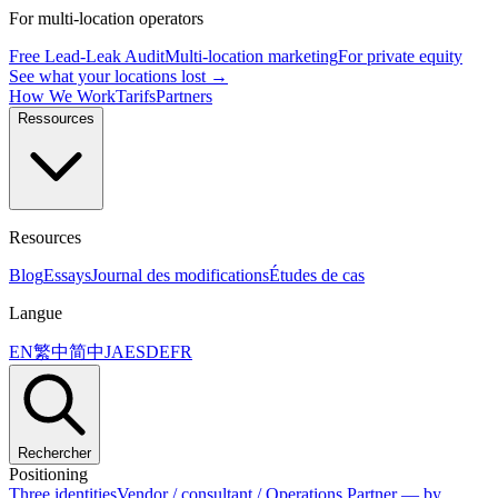
For multi-location operators
Free Lead-Leak Audit
Multi-location marketing
For private equity
See what your locations lost →
How We Work
Tarifs
Partners
Ressources
Resources
Blog
Essays
Journal des modifications
Études de cas
Langue
EN
繁中
简中
JA
ES
DE
FR
Rechercher
Positioning
Three identities
Vendor / consultant / Operations Partner — by