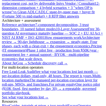
replacement cost, not by deliverable list
vs Vendor / Consultant
12-
dimension comparison + 4 hybrid scenarios + 3 "when OP is
wrong"
vs Glean ADLC
ADLC stage-by-stage map + buyer fit
(Fortune 500 vs mid-market) + 8 RFP filter answers
Architecture + assessment
Reference architecture
7-component decomposition, 3 trust
boundaries, 10 named failure modes
10-Layer Assessment
Free 30-
question AI governance maturity baseline — SOC 2 + EU AI Act +
NIST AI RMF + ISO 42001
How engagements work
Architecture
review → 90-day lighthouse → expansion → steady-state. Four
phases, each with a clean exit + the engagement economics.
Pricing
(IT engagement)
Phase 1 pilot free · production from $50K/year ·
engagement fee + annual support · BYOK · multi-pipeline
economics that scale down.
About JieGou →
Schedule discovery call →
For multi-location operators
Free Lead-Leak Audit
See what your locations lost last month —
per-location dollars, read-only, 48 hours. The report is yours.
Multi-
location marketing
The managed per-location execution layer for
roll-ups, MSOs, and franchises.
For private equity
One portco pilot
($10K fixed, first number by day 30) → a repeatable, governed
portfolio playbook.
See what your locations lost →
Resources
Blog
Guides, tutoriels et mises a jour produit
Essays
Operator