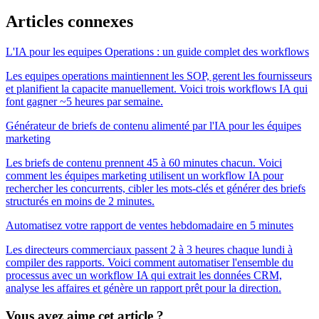
Articles connexes
L'IA pour les equipes Operations : un guide complet des workflows
Les equipes operations maintiennent les SOP, gerent les fournisseurs
et planifient la capacite manuellement. Voici trois workflows IA qui
font gagner ~5 heures par semaine.
Générateur de briefs de contenu alimenté par l'IA pour les équipes
marketing
Les briefs de contenu prennent 45 à 60 minutes chacun. Voici
comment les équipes marketing utilisent un workflow IA pour
rechercher les concurrents, cibler les mots-clés et générer des briefs
structurés en moins de 2 minutes.
Automatisez votre rapport de ventes hebdomadaire en 5 minutes
Les directeurs commerciaux passent 2 à 3 heures chaque lundi à
compiler des rapports. Voici comment automatiser l'ensemble du
processus avec un workflow IA qui extrait les données CRM,
analyse les affaires et génère un rapport prêt pour la direction.
Vous avez aime cet article ?