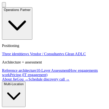
Operations Partner
Positioning
Three identities
vs Vendor / Consultant
vs Glean ADLC
Architecture + assessment
Reference architecture
10-Layer Assessment
How engagements
work
Pricing (IT engagement)
About JieGou →
Schedule discovery call →
Multi-Location