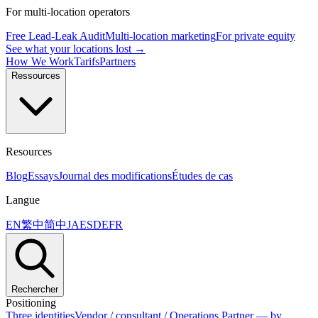
For multi-location operators
Free Lead-Leak Audit
Multi-location marketing
For private equity
See what your locations lost →
How We Work
Tarifs
Partners
Ressources
Resources
Blog
Essays
Journal des modifications
Études de cas
Langue
EN
繁中
简中
JA
ES
DE
FR
Rechercher
Positioning
Three identities
Vendor / consultant / Operations Partner — by