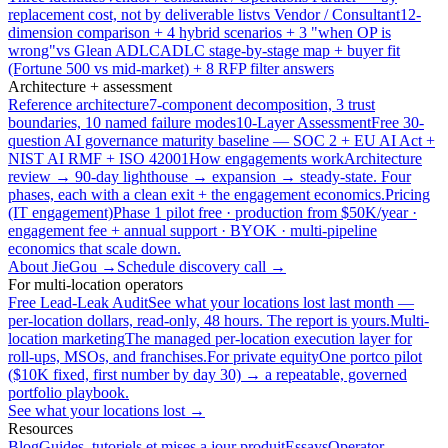
replacement cost, not by deliverable list
vs Vendor / Consultant
12-
dimension comparison + 4 hybrid scenarios + 3 "when OP is
wrong"
vs Glean ADLC
ADLC stage-by-stage map + buyer fit
(Fortune 500 vs mid-market) + 8 RFP filter answers
Architecture + assessment
Reference architecture
7-component decomposition, 3 trust
boundaries, 10 named failure modes
10-Layer Assessment
Free 30-
question AI governance maturity baseline — SOC 2 + EU AI Act +
NIST AI RMF + ISO 42001
How engagements work
Architecture
review → 90-day lighthouse → expansion → steady-state. Four
phases, each with a clean exit + the engagement economics.
Pricing
(IT engagement)
Phase 1 pilot free · production from $50K/year ·
engagement fee + annual support · BYOK · multi-pipeline
economics that scale down.
About JieGou →
Schedule discovery call →
For multi-location operators
Free Lead-Leak Audit
See what your locations lost last month —
per-location dollars, read-only, 48 hours. The report is yours.
Multi-
location marketing
The managed per-location execution layer for
roll-ups, MSOs, and franchises.
For private equity
One portco pilot
($10K fixed, first number by day 30) → a repeatable, governed
portfolio playbook.
See what your locations lost →
Resources
Blog
Guides, tutoriels et mises a jour produit
Essays
Operator