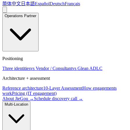
简体中文
日本語
Español
Deutsch
Français
Operations Partner
Positioning
Three identities
vs Vendor / Consultant
vs Glean ADLC
Architecture + assessment
Reference architecture
10-Layer Assessment
How engagements
work
Pricing (IT engagement)
About JieGou →
Schedule discovery call →
Multi-Location