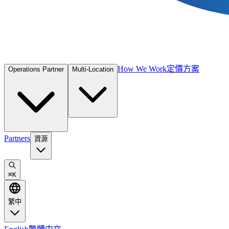
How We Work
定價方案
Operations Partner
Multi-Location
Partners
資源
⌘
K
繁中