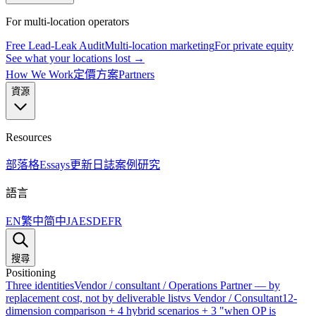
For multi-location operators
Free Lead-Leak Audit
Multi-location marketing
For private equity
See what your locations lost →
How We Work
定價方案
Partners
資源
Resources
部落格
Essays
更新日誌
案例研究
語言
EN
繁中
简中
JA
ES
DE
FR
搜尋
Positioning
Three identities
Vendor / consultant / Operations Partner — by
replacement cost, not by deliverable list
vs Vendor / Consultant
12-
dimension comparison + 4 hybrid scenarios + 3 "when OP is