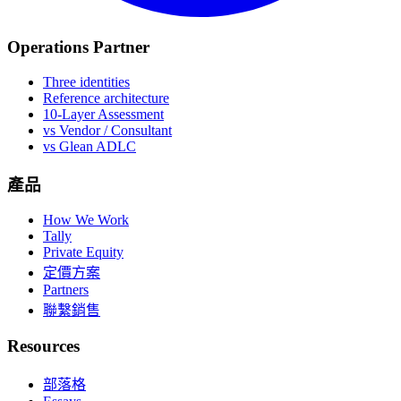
Operations Partner
Three identities
Reference architecture
10-Layer Assessment
vs Vendor / Consultant
vs Glean ADLC
產品
How We Work
Tally
Private Equity
定價方案
Partners
聯繫銷售
Resources
部落格