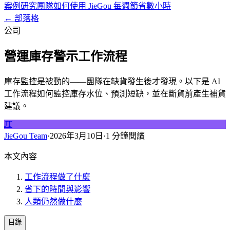
案例研究
團隊如何使用 JieGou 每週節省數小時
← 部落格
公司
營運庫存警示工作流程
庫存監控是被動的——團隊在缺貨發生後才發現。以下是 AI
工作流程如何監控庫存水位、預測短缺，並在斷貨前產生補貨
建議。
JT
JieGou Team
·
2026年3月10日
·
1 分鐘閱讀
本文內容
工作流程做了什麼
省下的時間與影響
人類仍然做什麼
目錄