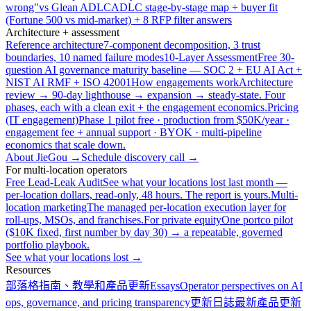
wrong"
vs Glean ADLC
ADLC stage-by-stage map + buyer fit
(Fortune 500 vs mid-market) + 8 RFP filter answers
Architecture + assessment
Reference architecture
7-component decomposition, 3 trust
boundaries, 10 named failure modes
10-Layer Assessment
Free 30-
question AI governance maturity baseline — SOC 2 + EU AI Act +
NIST AI RMF + ISO 42001
How engagements work
Architecture
review → 90-day lighthouse → expansion → steady-state. Four
phases, each with a clean exit + the engagement economics.
Pricing
(IT engagement)
Phase 1 pilot free · production from $50K/year ·
engagement fee + annual support · BYOK · multi-pipeline
economics that scale down.
About JieGou →
Schedule discovery call →
For multi-location operators
Free Lead-Leak Audit
See what your locations lost last month —
per-location dollars, read-only, 48 hours. The report is yours.
Multi-
location marketing
The managed per-location execution layer for
roll-ups, MSOs, and franchises.
For private equity
One portco pilot
($10K fixed, first number by day 30) → a repeatable, governed
portfolio playbook.
See what your locations lost →
Resources
部落格
指南、教學和產品更新
Essays
Operator perspectives on AI
ops, governance, and pricing transparency
更新日誌
最新產品更新