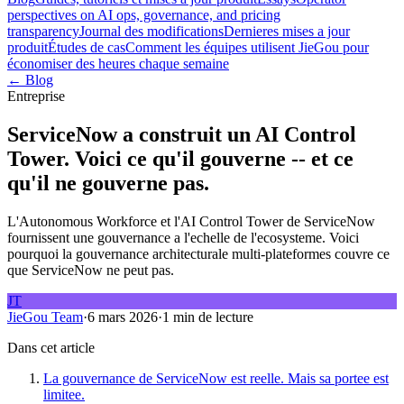
perspectives on AI ops, governance, and pricing
transparency
Journal des modifications
Dernieres mises a jour
produit
Études de cas
Comment les équipes utilisent JieGou pour
économiser des heures chaque semaine
← Blog
Entreprise
ServiceNow a construit un AI Control
Tower. Voici ce qu'il gouverne -- et ce
qu'il ne gouverne pas.
L'Autonomous Workforce et l'AI Control Tower de ServiceNow
fournissent une gouvernance a l'echelle de l'ecosysteme. Voici
pourquoi la gouvernance architecturale multi-plateformes couvre ce
que ServiceNow ne peut pas.
JT
JieGou Team
·
6 mars 2026
·
1 min de lecture
Dans cet article
La gouvernance de ServiceNow est reelle. Mais sa portee est
limitee.