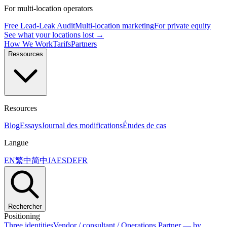
For multi-location operators
Free Lead-Leak Audit
Multi-location marketing
For private equity
See what your locations lost →
How We Work
Tarifs
Partners
Ressources
Resources
Blog
Essays
Journal des modifications
Études de cas
Langue
EN
繁中
简中
JA
ES
DE
FR
Rechercher
Positioning
Three identities
Vendor / consultant / Operations Partner — by