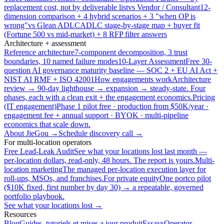
replacement cost, not by deliverable list
vs Vendor / Consultant
12-
dimension comparison + 4 hybrid scenarios + 3 "when OP is
wrong"
vs Glean ADLC
ADLC stage-by-stage map + buyer fit
(Fortune 500 vs mid-market) + 8 RFP filter answers
Architecture + assessment
Reference architecture
7-component decomposition, 3 trust
boundaries, 10 named failure modes
10-Layer Assessment
Free 30-
question AI governance maturity baseline — SOC 2 + EU AI Act +
NIST AI RMF + ISO 42001
How engagements work
Architecture
review → 90-day lighthouse → expansion → steady-state. Four
phases, each with a clean exit + the engagement economics.
Pricing
(IT engagement)
Phase 1 pilot free · production from $50K/year ·
engagement fee + annual support · BYOK · multi-pipeline
economics that scale down.
About JieGou →
Schedule discovery call →
For multi-location operators
Free Lead-Leak Audit
See what your locations lost last month —
per-location dollars, read-only, 48 hours. The report is yours.
Multi-
location marketing
The managed per-location execution layer for
roll-ups, MSOs, and franchises.
For private equity
One portco pilot
($10K fixed, first number by day 30) → a repeatable, governed
portfolio playbook.
See what your locations lost →
Resources
Blog
Guides, tutoriels et mises a jour produit
Essays
Operator