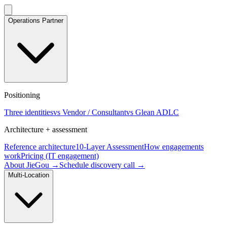
Operations Partner
Positioning
Three identities
vs Vendor / Consultant
vs Glean ADLC
Architecture + assessment
Reference architecture
10-Layer Assessment
How engagements
work
Pricing (IT engagement)
About JieGou →
Schedule discovery call →
Multi-Location