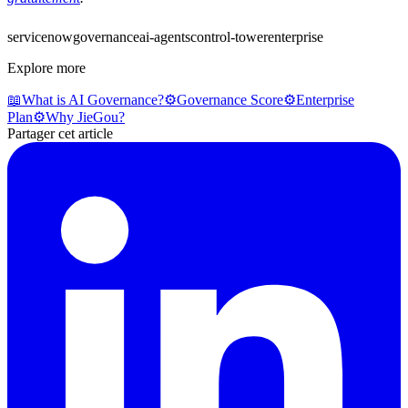
servicenow
governance
ai-agents
control-tower
enterprise
Explore more
📖
What is AI Governance?
⚙️
Governance Score
⚙️
Enterprise
Plan
⚙️
Why JieGou?
Partager cet article