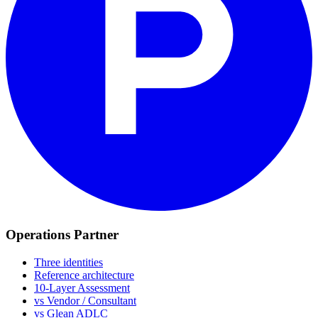
Operations Partner
Three identities
Reference architecture
10-Layer Assessment
vs Vendor / Consultant
vs Glean ADLC