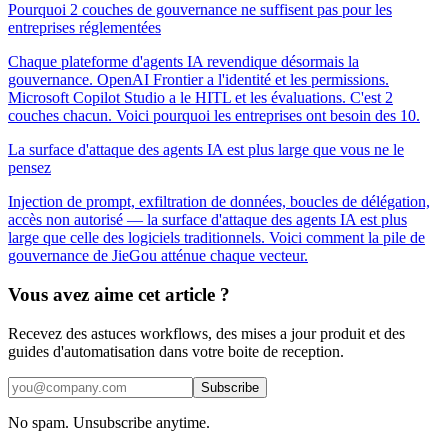
Pourquoi 2 couches de gouvernance ne suffisent pas pour les
entreprises réglementées
Chaque plateforme d'agents IA revendique désormais la
gouvernance. OpenAI Frontier a l'identité et les permissions.
Microsoft Copilot Studio a le HITL et les évaluations. C'est 2
couches chacun. Voici pourquoi les entreprises ont besoin des 10.
La surface d'attaque des agents IA est plus large que vous ne le
pensez
Injection de prompt, exfiltration de données, boucles de délégation,
accès non autorisé — la surface d'attaque des agents IA est plus
large que celle des logiciels traditionnels. Voici comment la pile de
gouvernance de JieGou atténue chaque vecteur.
Vous avez aime cet article ?
Recevez des astuces workflows, des mises a jour produit et des
guides d'automatisation dans votre boite de reception.
Subscribe
No spam. Unsubscribe anytime.