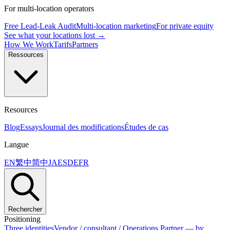
For multi-location operators
Free Lead-Leak Audit
Multi-location marketing
For private equity
See what your locations lost →
How We Work
Tarifs
Partners
Ressources
Resources
Blog
Essays
Journal des modifications
Études de cas
Langue
EN
繁中
简中
JA
ES
DE
FR
Rechercher
Positioning
Three identities
Vendor / consultant / Operations Partner — by