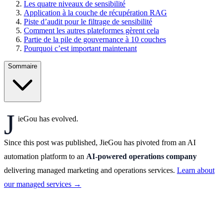
Les quatre niveaux de sensibilité
Application à la couche de récupération RAG
Piste d’audit pour le filtrage de sensibilité
Comment les autres plateformes gèrent cela
Partie de la pile de gouvernance à 10 couches
Pourquoi c’est important maintenant
Sommaire
J
ieGou has evolved.
Since this post was published, JieGou has pivoted from an AI
automation platform to an
AI-powered operations company
delivering managed marketing and operations services.
Learn about
our managed services →