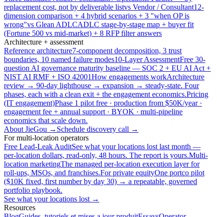
replacement cost, not by deliverable list
vs Vendor / Consultant
12-
dimension comparison + 4 hybrid scenarios + 3 "when OP is
wrong"
vs Glean ADLC
ADLC stage-by-stage map + buyer fit
(Fortune 500 vs mid-market) + 8 RFP filter answers
Architecture + assessment
Reference architecture
7-component decomposition, 3 trust
boundaries, 10 named failure modes
10-Layer Assessment
Free 30-
question AI governance maturity baseline — SOC 2 + EU AI Act +
NIST AI RMF + ISO 42001
How engagements work
Architecture
review → 90-day lighthouse → expansion → steady-state. Four
phases, each with a clean exit + the engagement economics.
Pricing
(IT engagement)
Phase 1 pilot free · production from $50K/year ·
engagement fee + annual support · BYOK · multi-pipeline
economics that scale down.
About JieGou →
Schedule discovery call →
For multi-location operators
Free Lead-Leak Audit
See what your locations lost last month —
per-location dollars, read-only, 48 hours. The report is yours.
Multi-
location marketing
The managed per-location execution layer for
roll-ups, MSOs, and franchises.
For private equity
One portco pilot
($10K fixed, first number by day 30) → a repeatable, governed
portfolio playbook.
See what your locations lost →
Resources
Blog
Guides, tutoriels et mises a jour produit
Essays
Operator