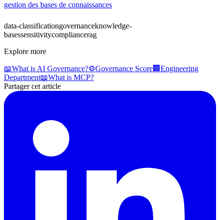
gestion des bases de connaissances
data-classification
governance
knowledge-
bases
sensitivity
compliance
rag
Explore more
📖
What is AI Governance?
⚙️
Governance Score
🏢
Engineering
Department
📖
What is MCP?
Partager cet article