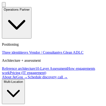
Operations Partner
Positioning
Three identities
vs Vendor / Consultant
vs Glean ADLC
Architecture + assessment
Reference architecture
10-Layer Assessment
How engagements
work
Pricing (IT engagement)
About JieGou →
Schedule discovery call →
Multi-Location