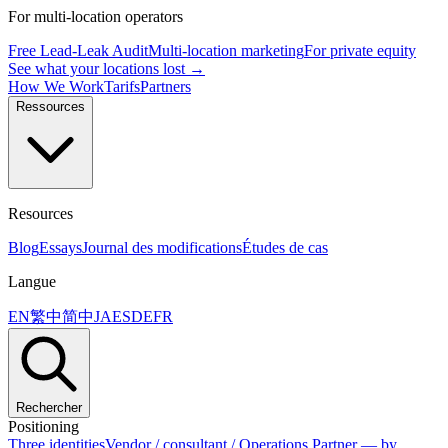
For multi-location operators
Free Lead-Leak Audit
Multi-location marketing
For private equity
See what your locations lost →
How We Work
Tarifs
Partners
Ressources
Resources
Blog
Essays
Journal des modifications
Études de cas
Langue
EN
繁中
简中
JA
ES
DE
FR
Rechercher
Positioning
Three identities
Vendor / consultant / Operations Partner — by