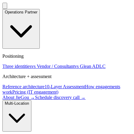
Operations Partner
Positioning
Three identities
vs Vendor / Consultant
vs Glean ADLC
Architecture + assessment
Reference architecture
10-Layer Assessment
How engagements
work
Pricing (IT engagement)
About JieGou →
Schedule discovery call →
Multi-Location