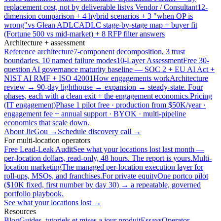
replacement cost, not by deliverable list
vs Vendor / Consultant
12-
dimension comparison + 4 hybrid scenarios + 3 "when OP is
wrong"
vs Glean ADLC
ADLC stage-by-stage map + buyer fit
(Fortune 500 vs mid-market) + 8 RFP filter answers
Architecture + assessment
Reference architecture
7-component decomposition, 3 trust
boundaries, 10 named failure modes
10-Layer Assessment
Free 30-
question AI governance maturity baseline — SOC 2 + EU AI Act +
NIST AI RMF + ISO 42001
How engagements work
Architecture
review → 90-day lighthouse → expansion → steady-state. Four
phases, each with a clean exit + the engagement economics.
Pricing
(IT engagement)
Phase 1 pilot free · production from $50K/year ·
engagement fee + annual support · BYOK · multi-pipeline
economics that scale down.
About JieGou →
Schedule discovery call →
For multi-location operators
Free Lead-Leak Audit
See what your locations lost last month —
per-location dollars, read-only, 48 hours. The report is yours.
Multi-
location marketing
The managed per-location execution layer for
roll-ups, MSOs, and franchises.
For private equity
One portco pilot
($10K fixed, first number by day 30) → a repeatable, governed
portfolio playbook.
See what your locations lost →
Resources
Blog
Guides, tutoriels et mises a jour produit
Essays
Operator