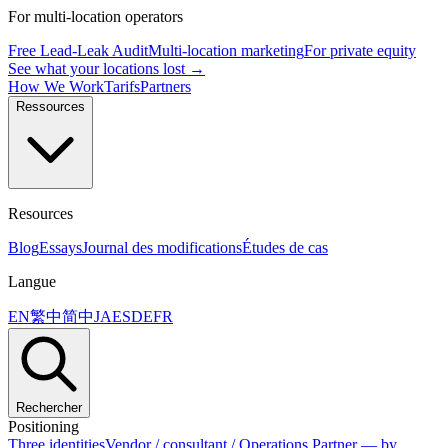
For multi-location operators
Free Lead-Leak Audit
Multi-location marketing
For private equity
See what your locations lost →
How We Work
Tarifs
Partners
Ressources
Resources
Blog
Essays
Journal des modifications
Études de cas
Langue
EN
繁中
简中
JA
ES
DE
FR
Rechercher
Positioning
Three identities
Vendor / consultant / Operations Partner — by