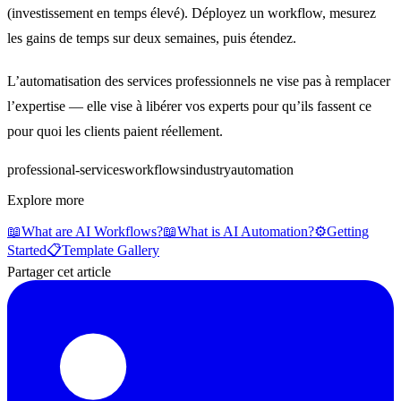
(investissement en temps élevé). Déployez un workflow, mesurez
les gains de temps sur deux semaines, puis étendez.
L’automatisation des services professionnels ne vise pas à remplacer
l’expertise — elle vise à libérer vos experts pour qu’ils fassent ce
pour quoi les clients paient réellement.
professional-services
workflows
industry
automation
Explore more
📖
What are AI Workflows?
📖
What is AI Automation?
⚙️
Getting
Started
📋
Template Gallery
Partager cet article