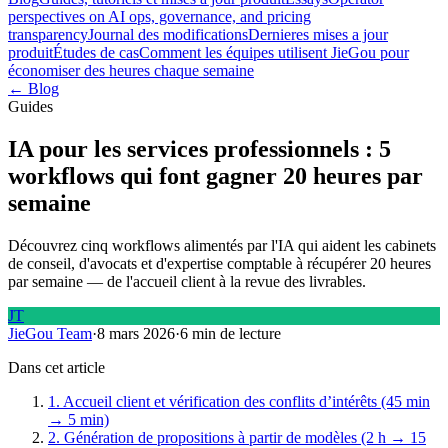
perspectives on AI ops, governance, and pricing
transparency
Journal des modifications
Dernieres mises a jour
produit
Études de cas
Comment les équipes utilisent JieGou pour
économiser des heures chaque semaine
← Blog
Guides
IA pour les services professionnels : 5
workflows qui font gagner 20 heures par
semaine
Découvrez cinq workflows alimentés par l'IA qui aident les cabinets
de conseil, d'avocats et d'expertise comptable à récupérer 20 heures
par semaine — de l'accueil client à la revue des livrables.
JT
JieGou Team
·
8 mars 2026
·
6 min de lecture
Dans cet article
1. Accueil client et vérification des conflits d’intérêts (45 min
→ 5 min)
2. Génération de propositions à partir de modèles (2 h → 15