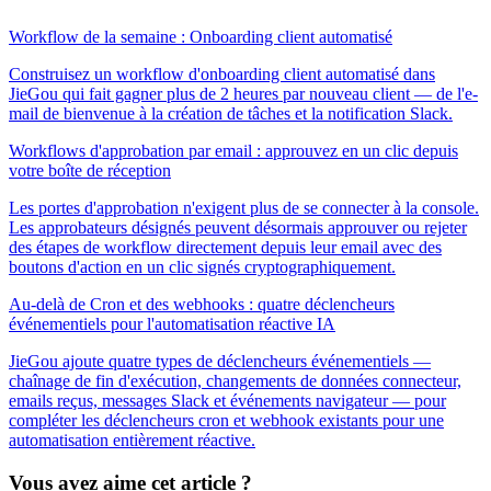
Workflow de la semaine : Onboarding client automatisé
Construisez un workflow d'onboarding client automatisé dans
JieGou qui fait gagner plus de 2 heures par nouveau client — de l'e-
mail de bienvenue à la création de tâches et la notification Slack.
Workflows d'approbation par email : approuvez en un clic depuis
votre boîte de réception
Les portes d'approbation n'exigent plus de se connecter à la console.
Les approbateurs désignés peuvent désormais approuver ou rejeter
des étapes de workflow directement depuis leur email avec des
boutons d'action en un clic signés cryptographiquement.
Au-delà de Cron et des webhooks : quatre déclencheurs
événementiels pour l'automatisation réactive IA
JieGou ajoute quatre types de déclencheurs événementiels —
chaînage de fin d'exécution, changements de données connecteur,
emails reçus, messages Slack et événements navigateur — pour
compléter les déclencheurs cron et webhook existants pour une
automatisation entièrement réactive.
Vous avez aime cet article ?