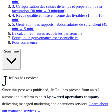
min)
3. Catégorisation des saisies de temps et préparation de la
facturation (30 min → 3 min/jour)
4. Revue qualité et mise en forme des livrables (1 h → 10
min)
5. Génération des rapports hebdomadaires de suivi client (45
min → 5 min)
Le calcul : 20 heures récupérées par semaine
Pourquoi la gouvernance est essentielle ici
Pour commencer
Sommaire
J
ieGou has evolved.
Since this post was published, JieGou has pivoted from an AI
automation platform to an
AI-powered operations company
delivering managed marketing and operations services.
Learn about
our managed services →