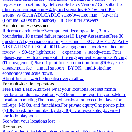
replacement cost, not by deliverable list
vs Vendor / Consultant
12-
dimension comparison + 4 hybrid scenarios + 3 "when OP is
wrong"
vs Glean ADLC
ADLC stage-by-stage map + buyer fit
(Fortune 500 vs mid-market) + 8 RFP filter answers
Architecture + assessment
Reference architecture
7-component decomposition, 3 trust
boundaries, 10 named failure modes
10-Layer Assessment
Free 30-
question AI governance maturity baseline — SOC 2 + EU AI Act +
NIST AI RMF + ISO 42001
How engagements work
Architecture
review → 90-day lighthouse → expansion → steady-state. Four
phases, each with a clean exit + the engagement economics.
Pricing
(IT engagement)
Phase 1 pilot free · production from $50K/year ·
engagement fee + annual support · BYOK · multi-pipeline
economics that scale down.
About JieGou →
Schedule discovery call →
For multi-location operators
Free Lead-Leak Audit
See what your locations lost last month —
per-location dollars, read-only, 48 hours. The report is yours.
Multi-
location marketing
The managed per-location execution layer for
roll-ups, MSOs, and franchises.
For private equity
One portco pilot
($10K fixed, first number by day 30) → a repeatable, governed
portfolio playbook.
See what your locations lost →
Resources
Blog
Guides, tutoriels et mises a jour produit
Essays
Operator