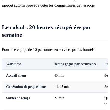
rapport automatique et ajouter les commentaires de l’associé.
Le calcul : 20 heures récupérées par
semaine
Pour une équipe de 10 personnes en services professionnels :
Workflow
Temps gagné par occurrence
Fré
Accueil client
40 min
3/s
Génération de propositions
1 h 45 min
2/s
Saisies de temps
27 min
Quo
(×1