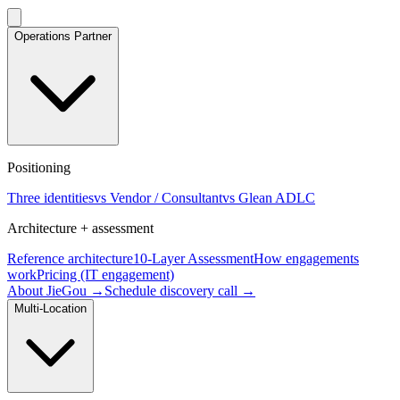
Operations Partner
Positioning
Three identities
vs Vendor / Consultant
vs Glean ADLC
Architecture + assessment
Reference architecture
10-Layer Assessment
How engagements
work
Pricing (IT engagement)
About JieGou →
Schedule discovery call →
Multi-Location