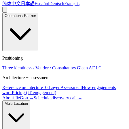
简体中文
日本語
Español
Deutsch
Français
Operations Partner
Positioning
Three identities
vs Vendor / Consultant
vs Glean ADLC
Architecture + assessment
Reference architecture
10-Layer Assessment
How engagements
work
Pricing (IT engagement)
About JieGou →
Schedule discovery call →
Multi-Location