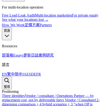
For multi-location operators
Free Lead-Leak Audit
Multi-location marketing
For private equity
See what your locations lost →
How We Work
定價方案
Partners
資源
Resources
部落格
Essays
更新日誌
案例研究
語言
EN
繁中
简中
JA
ES
DE
FR
搜尋
Positioning
Three identities
Vendor / consultant / Operations Partner — by
replacement cost, not by deliverable list
vs Vendor / Consultant
12-
dimension comparison + 4 hybrid scenarios + 3 "when OP is