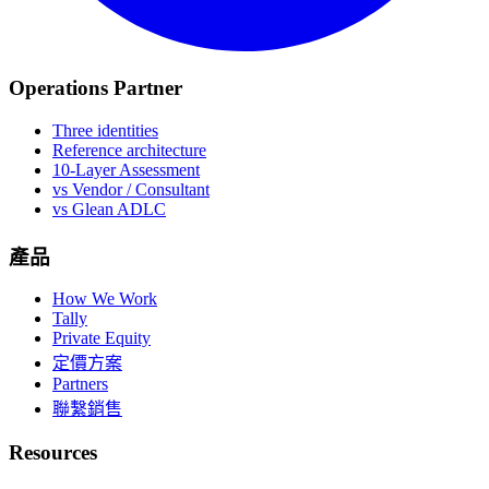
Operations Partner
Three identities
Reference architecture
10-Layer Assessment
vs Vendor / Consultant
vs Glean ADLC
產品
How We Work
Tally
Private Equity
定價方案
Partners
聯繫銷售
Resources