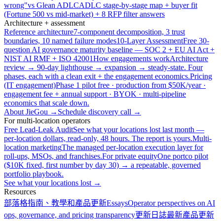
wrong"
vs Glean ADLC
ADLC stage-by-stage map + buyer fit
(Fortune 500 vs mid-market) + 8 RFP filter answers
Architecture + assessment
Reference architecture
7-component decomposition, 3 trust
boundaries, 10 named failure modes
10-Layer Assessment
Free 30-
question AI governance maturity baseline — SOC 2 + EU AI Act +
NIST AI RMF + ISO 42001
How engagements work
Architecture
review → 90-day lighthouse → expansion → steady-state. Four
phases, each with a clean exit + the engagement economics.
Pricing
(IT engagement)
Phase 1 pilot free · production from $50K/year ·
engagement fee + annual support · BYOK · multi-pipeline
economics that scale down.
About JieGou →
Schedule discovery call →
For multi-location operators
Free Lead-Leak Audit
See what your locations lost last month —
per-location dollars, read-only, 48 hours. The report is yours.
Multi-
location marketing
The managed per-location execution layer for
roll-ups, MSOs, and franchises.
For private equity
One portco pilot
($10K fixed, first number by day 30) → a repeatable, governed
portfolio playbook.
See what your locations lost →
Resources
部落格
指南、教學和產品更新
Essays
Operator perspectives on AI
ops, governance, and pricing transparency
更新日誌
最新產品更新