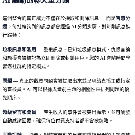
AI 驅動的聊天室分類
這個整合的真正威力不僅在於擷取和刪除訊息 — 而是
智慧分
類
。每批輪詢到的訊息都會經過 AI 分類步驟，對每則訊息進
行歸類：
垃圾訊息和濫用
— 重複訊息、已知垃圾訊息模式、仇恨言論
和騷擾會被標記為立即刪除或封鎖用戶。您的 AI 會隨時間學
習您社群的特定模式。
問題
— 真正的觀眾問題會被提取出來並呈現給直播主或指定
的審核員。AI 可以根據與當前主題的相關性來排列問題的優
先順序。
超級留言和會員
— 產生收入的事件會被突出顯示，並可觸發
自動感謝回覆，確保每位付費支持者都不會被忽略。