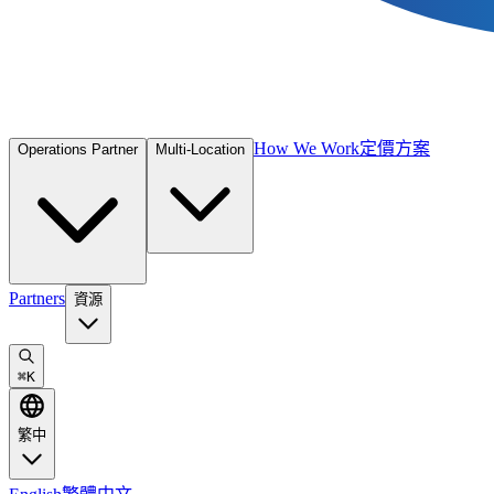
How We Work
定價方案
Operations Partner
Multi-Location
Partners
資源
⌘
K
繁中