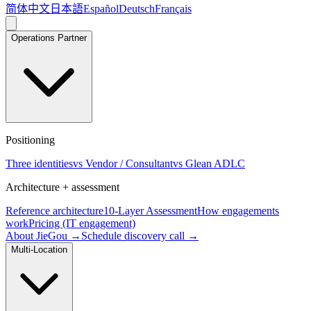
简体中文
日本語
Español
Deutsch
Français
Operations Partner
Positioning
Three identities
vs Vendor / Consultant
vs Glean ADLC
Architecture + assessment
Reference architecture
10-Layer Assessment
How engagements
work
Pricing (IT engagement)
About JieGou →
Schedule discovery call →
Multi-Location