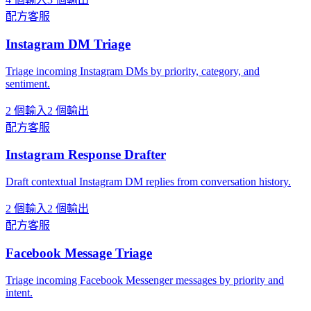
配方
客服
Instagram DM Triage
Triage incoming Instagram DMs by priority, category, and
sentiment.
2 個輸入
2 個輸出
配方
客服
Instagram Response Drafter
Draft contextual Instagram DM replies from conversation history.
2 個輸入
2 個輸出
配方
客服
Facebook Message Triage
Triage incoming Facebook Messenger messages by priority and
intent.