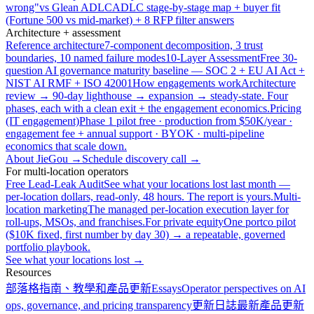
wrong"
vs Glean ADLC
ADLC stage-by-stage map + buyer fit
(Fortune 500 vs mid-market) + 8 RFP filter answers
Architecture + assessment
Reference architecture
7-component decomposition, 3 trust
boundaries, 10 named failure modes
10-Layer Assessment
Free 30-
question AI governance maturity baseline — SOC 2 + EU AI Act +
NIST AI RMF + ISO 42001
How engagements work
Architecture
review → 90-day lighthouse → expansion → steady-state. Four
phases, each with a clean exit + the engagement economics.
Pricing
(IT engagement)
Phase 1 pilot free · production from $50K/year ·
engagement fee + annual support · BYOK · multi-pipeline
economics that scale down.
About JieGou →
Schedule discovery call →
For multi-location operators
Free Lead-Leak Audit
See what your locations lost last month —
per-location dollars, read-only, 48 hours. The report is yours.
Multi-
location marketing
The managed per-location execution layer for
roll-ups, MSOs, and franchises.
For private equity
One portco pilot
($10K fixed, first number by day 30) → a repeatable, governed
portfolio playbook.
See what your locations lost →
Resources
部落格
指南、教學和產品更新
Essays
Operator perspectives on AI
ops, governance, and pricing transparency
更新日誌
最新產品更新