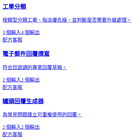
工單分類
按類型分類工單、指派優先級，並判斷是否需要升級處理。
3 個輸入
4 個輸出
配方
客服
電子郵件回覆撰寫
符合您語調的專業回覆草稿。
2 個輸入
2 個輸出
配方
客服
罐頭回覆生成器
為常見問題建立可重複使用的回覆。
2 個輸入
2 個輸出
配方
客服