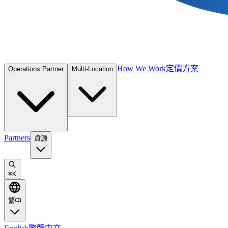
How We Work
定價方案
Operations Partner
Multi-Location
Partners
資源
⌘
K
繁中