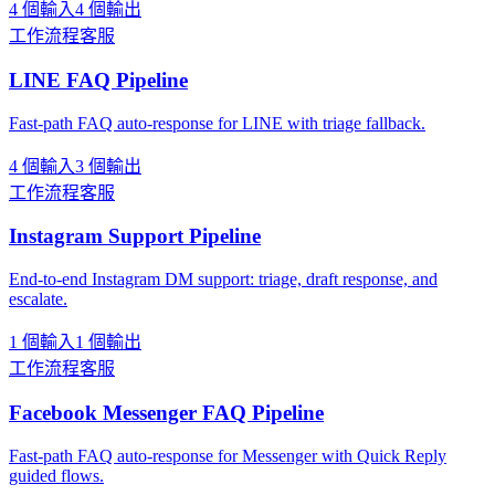
4 個輸入
4 個輸出
工作流程
客服
LINE FAQ Pipeline
Fast-path FAQ auto-response for LINE with triage fallback.
4 個輸入
3 個輸出
工作流程
客服
Instagram Support Pipeline
End-to-end Instagram DM support: triage, draft response, and
escalate.
1 個輸入
1 個輸出
工作流程
客服
Facebook Messenger FAQ Pipeline
Fast-path FAQ auto-response for Messenger with Quick Reply
guided flows.