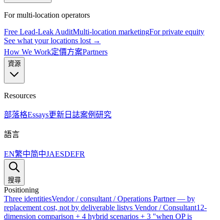
For multi-location operators
Free Lead-Leak Audit
Multi-location marketing
For private equity
See what your locations lost →
How We Work
定價方案
Partners
資源
Resources
部落格
Essays
更新日誌
案例研究
語言
EN
繁中
简中
JA
ES
DE
FR
搜尋
Positioning
Three identities
Vendor / consultant / Operations Partner — by
replacement cost, not by deliverable list
vs Vendor / Consultant
12-
dimension comparison + 4 hybrid scenarios + 3 "when OP is