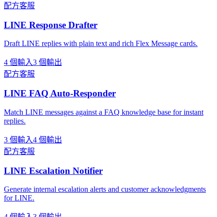
配方
客服
LINE Response Drafter
Draft LINE replies with plain text and rich Flex Message cards.
4 個輸入
3 個輸出
配方
客服
LINE FAQ Auto-Responder
Match LINE messages against a FAQ knowledge base for instant
replies.
3 個輸入
4 個輸出
配方
客服
LINE Escalation Notifier
Generate internal escalation alerts and customer acknowledgments
for LINE.
4 個輸入
3 個輸出