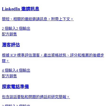
LinkedIn 邀請訊息
簡短、相關的連結邀請訊息，附帶上下文。
2 個輸入
2 個輸出
配方
銷售
潛客評估
根據 ICP 標準評估潛客，產出資格狀態、評分和推薦的後續步
驟。
4 個輸入
4 個輸出
配方
銷售
探索電話準備
包含談話要點和問題的通話前研究簡報。