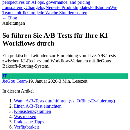
perspectives on AI ops, governance, and pricing
transparency
Changelog
Neueste Produktupdates
Fallstudien
Wie
Teams mit JieGou jede Woche Stunden sparen
← Blog
Anleitungen
So führen Sie A/B-Tests für Ihre KI-
Workflows durch
Ein praktischer Leitfaden zur Einrichtung von Live-A/B-Tests
zwischen KI-Recipe- und Workflow-Varianten mit JieGous
Bakeoff-Routing-System.
JT
JieGou Team
·
19. Januar 2026
·
3 Min. Lesezeit
In diesem Artikel
Wann A/B-Tests durchführen (vs. Offline-Evaluierung)
Einen A/B-Test einrichten
Konsistenzgarantien
Was messen
Praktische Tipps
Verfügbarkeit