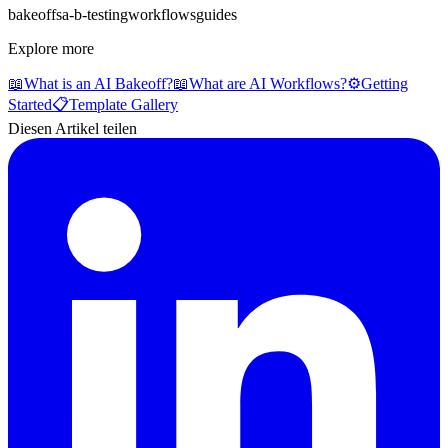
bakeoffs
a-b-testing
workflows
guides
Explore more
📖
What is an AI Bakeoff?
📖
What are AI Workflows?
⚙️
Getting
Started
📋
Template Gallery
Diesen Artikel teilen