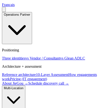
Français
Operations Partner
Positioning
Three identities
vs Vendor / Consultant
vs Glean ADLC
Architecture + assessment
Reference architecture
10-Layer Assessment
How engagements
work
Pricing (IT engagement)
About JieGou →
Schedule discovery call →
Multi-Location