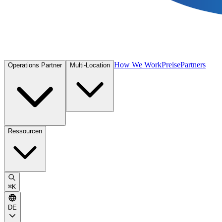
How We Work
Preise
Partners
Operations Partner
Multi-Location
Ressourcen
⌘
K
DE