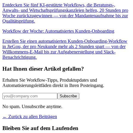
Entdecken Sie fünf KI-gestützte Workflows, die Beratungs-,
Anwalts- und Wirtschaftsprüfungskanzleien helfen, 20 Stunden pro
Woche zurückzugewinnen — von der Mandantenaufnahme bis zur
Qualitätsprüfung.
Workflow der Woche: Automatisiertes Kunden-Onboarding
Erstellen Sie einen automatisierten Kunden-Onboarding-Workflow
in JieGou, der pro Neukunde mehr als 2 Stunden spart — von der
Willkommens-E-Mail bis zur Aufgabenerstellung und Slack-
Benachrichtigung.
Hat Ihnen dieser Artikel gefallen?
Erhalten Sie Workflow-Tipps, Produktupdates und
Automatisierungsleitfäden direkt in Ihren Posteingang.
Subscribe
No spam. Unsubscribe anytime.
← Zurück zu allen Beiträgen
Bleiben Sie auf dem Laufenden