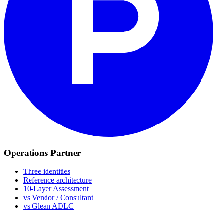
Operations Partner
Three identities
Reference architecture
10-Layer Assessment
vs Vendor / Consultant
vs Glean ADLC