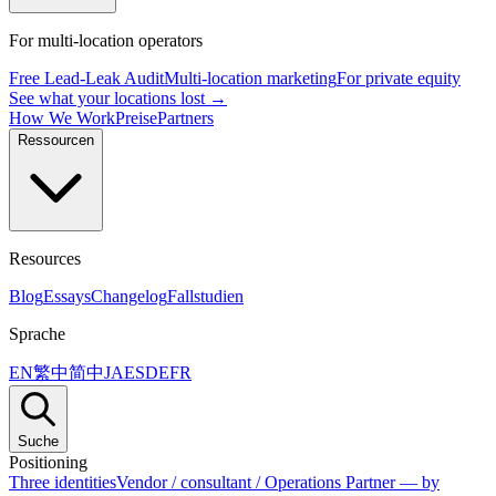
For multi-location operators
Free Lead-Leak Audit
Multi-location marketing
For private equity
See what your locations lost →
How We Work
Preise
Partners
Ressourcen
Resources
Blog
Essays
Changelog
Fallstudien
Sprache
EN
繁中
简中
JA
ES
DE
FR
Suche
Positioning
Three identities
Vendor / consultant / Operations Partner — by