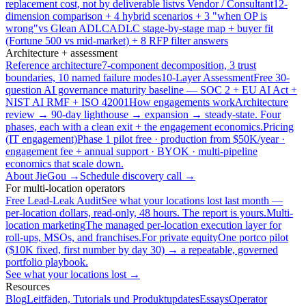
replacement cost, not by deliverable list
vs Vendor / Consultant
12-
dimension comparison + 4 hybrid scenarios + 3 "when OP is
wrong"
vs Glean ADLC
ADLC stage-by-stage map + buyer fit
(Fortune 500 vs mid-market) + 8 RFP filter answers
Architecture + assessment
Reference architecture
7-component decomposition, 3 trust
boundaries, 10 named failure modes
10-Layer Assessment
Free 30-
question AI governance maturity baseline — SOC 2 + EU AI Act +
NIST AI RMF + ISO 42001
How engagements work
Architecture
review → 90-day lighthouse → expansion → steady-state. Four
phases, each with a clean exit + the engagement economics.
Pricing
(IT engagement)
Phase 1 pilot free · production from $50K/year ·
engagement fee + annual support · BYOK · multi-pipeline
economics that scale down.
About JieGou →
Schedule discovery call →
For multi-location operators
Free Lead-Leak Audit
See what your locations lost last month —
per-location dollars, read-only, 48 hours. The report is yours.
Multi-
location marketing
The managed per-location execution layer for
roll-ups, MSOs, and franchises.
For private equity
One portco pilot
($10K fixed, first number by day 30) → a repeatable, governed
portfolio playbook.
See what your locations lost →
Resources
Blog
Leitfäden, Tutorials und Produktupdates
Essays
Operator