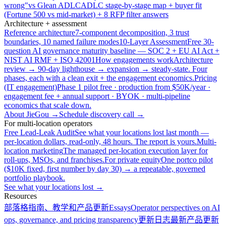
wrong"
vs Glean ADLC
ADLC stage-by-stage map + buyer fit
(Fortune 500 vs mid-market) + 8 RFP filter answers
Architecture + assessment
Reference architecture
7-component decomposition, 3 trust
boundaries, 10 named failure modes
10-Layer Assessment
Free 30-
question AI governance maturity baseline — SOC 2 + EU AI Act +
NIST AI RMF + ISO 42001
How engagements work
Architecture
review → 90-day lighthouse → expansion → steady-state. Four
phases, each with a clean exit + the engagement economics.
Pricing
(IT engagement)
Phase 1 pilot free · production from $50K/year ·
engagement fee + annual support · BYOK · multi-pipeline
economics that scale down.
About JieGou →
Schedule discovery call →
For multi-location operators
Free Lead-Leak Audit
See what your locations lost last month —
per-location dollars, read-only, 48 hours. The report is yours.
Multi-
location marketing
The managed per-location execution layer for
roll-ups, MSOs, and franchises.
For private equity
One portco pilot
($10K fixed, first number by day 30) → a repeatable, governed
portfolio playbook.
See what your locations lost →
Resources
部落格
指南、教学和产品更新
Essays
Operator perspectives on AI
ops, governance, and pricing transparency
更新日志
最新产品更新