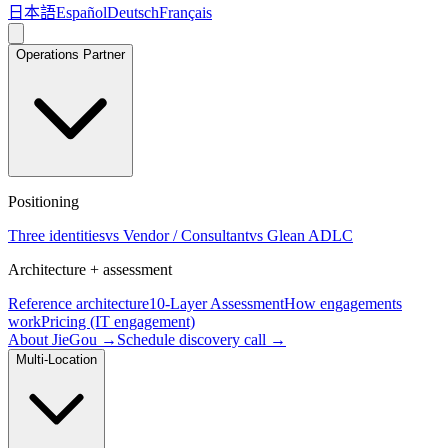
日本語
Español
Deutsch
Français
Operations Partner
Positioning
Three identities
vs Vendor / Consultant
vs Glean ADLC
Architecture + assessment
Reference architecture
10-Layer Assessment
How engagements
work
Pricing (IT engagement)
About JieGou →
Schedule discovery call →
Multi-Location