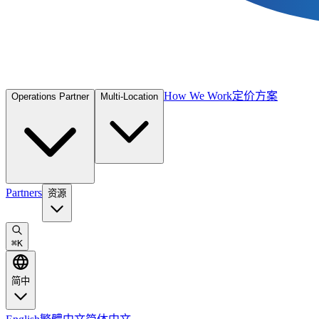
How We Work
定价方案
Operations Partner
Multi-Location
Partners
资源
⌘
K
简中