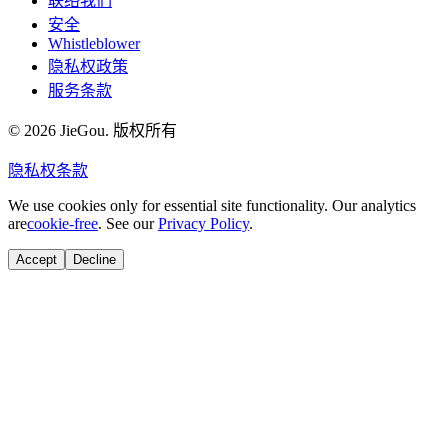
联络我们
安全
Whistleblower
隐私权政策
服务条款
© 2026 JieGou. 版权所有
隐私权
条款
We use cookies only for essential site functionality. Our analytics
are
cookie-free
. See our
Privacy Policy
.
Accept
Decline