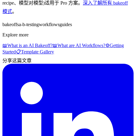
recipe、模型对模型)适用于 Pro 方案。
深入了解所有 bakeoff
模式
。
bakeoffs
a-b-testing
workflows
guides
Explore more
📖
What is an AI Bakeoff?
📖
What are AI Workflows?
⚙️
Getting
Started
📋
Template Gallery
分享这篇文章