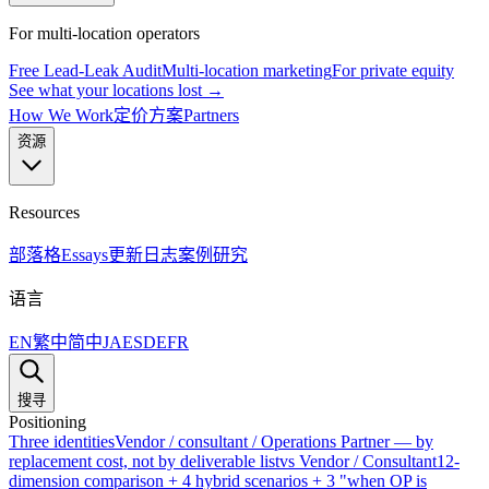
For multi-location operators
Free Lead-Leak Audit
Multi-location marketing
For private equity
See what your locations lost →
How We Work
定价方案
Partners
资源
Resources
部落格
Essays
更新日志
案例研究
语言
EN
繁中
简中
JA
ES
DE
FR
搜寻
Positioning
Three identities
Vendor / consultant / Operations Partner — by
replacement cost, not by deliverable list
vs Vendor / Consultant
12-
dimension comparison + 4 hybrid scenarios + 3 "when OP is