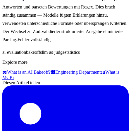
Antworten und parseten Bewertungen mit Regex. Dies brach
ständig zusammen — Modelle fügten Erklärungen hinzu,
verwendeten unterschiedliche Formate oder übersprangen Kriterien.
Der Wechsel zu Zod-validierter strukturierter Ausgabe eliminierte
Parsing-Fehler vollständig.
ai-evaluation
bakeoffs
llm-as-judge
statistics
Explore more
📖
What is an AI Bakeoff?
🏢
Engineering Department
📖
What is
MCP?
Diesen Artikel teilen