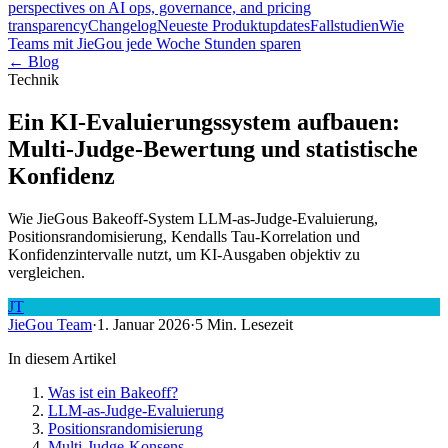
perspectives on AI ops, governance, and pricing
transparency
Changelog
Neueste Produktupdates
Fallstudien
Wie
Teams mit JieGou jede Woche Stunden sparen
← Blog
Technik
Ein KI-Evaluierungssystem aufbauen:
Multi-Judge-Bewertung und statistische
Konfidenz
Wie JieGous Bakeoff-System LLM-as-Judge-Evaluierung,
Positionsrandomisierung, Kendalls Tau-Korrelation und
Konfidenzintervalle nutzt, um KI-Ausgaben objektiv zu
vergleichen.
JT
JieGou Team
·
1. Januar 2026
·
5 Min. Lesezeit
In diesem Artikel
Was ist ein Bakeoff?
LLM-as-Judge-Evaluierung
Positionsrandomisierung
Multi-Judge-Konsens