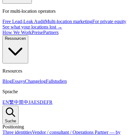
For multi-location operators
Free Lead-Leak Audit
Multi-location marketing
For private equity
See what your locations lost →
How We Work
Preise
Partners
Ressourcen
Resources
Blog
Essays
Changelog
Fallstudien
Sprache
EN
繁中
简中
JA
ES
DE
FR
Suche
Positioning
Three identities
Vendor / consultant / Operations Partner — by