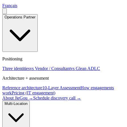
Français
Operations Partner
Positioning
Three identities
vs Vendor / Consultant
vs Glean ADLC
Architecture + assessment
Reference architecture
10-Layer Assessment
How engagements
work
Pricing (IT engagement)
About JieGou →
Schedule discovery call →
Multi-Location