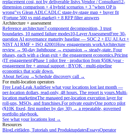
replacement cost, not by deliverable list
vs Vendor / Consultant
12-
dimension comparison + 4 hybrid scenarios + 3 "when OP is
wrong"
vs Glean ADLC
ADLC stage-by-stage map + buyer fit
(Fortune 500 vs mid-market) + 8 RFP filter answers
Architecture + assessment
Reference architecture
7-component decomposition, 3 trust
boundaries, 10 named failure modes
10-Layer Assessment
Free 30-
question AI governance maturity baseline — SOC 2 + EU AI Act +
NIST AI RMF + ISO 42001
How engagements work
Architecture
review → 90-day lighthouse → expansion → steady-state. Four
phases, each with a clean exit + the engagement economics.
Pricing
(IT engagement)
Phase 1 pilot free · production from $50K/year ·
engagement fee + annual support · BYOK · multi-pipeline
economics that scale down.
About JieGou →
Schedule discovery call →
For multi-location operators
Free Lead-Leak Audit
See what your locations lost last month —
per-location dollars, read-only, 48 hours. The report is yours.
Multi-
location marketing
The managed per-location execution layer for
roll-ups, MSOs, and franchises.
For private equity
One portco pilot
($10K fixed, first number by day 30) → a repeatable, governed
portfolio playbook.
See what your locations lost →
Resources
Blog
Leitfäden, Tutorials und Produktupdates
Essays
Operator