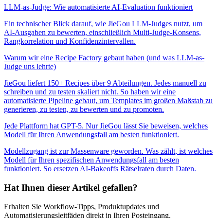
LLM-as-Judge: Wie automatisierte AI-Evaluation funktioniert
Ein technischer Blick darauf, wie JieGou LLM-Judges nutzt, um
AI-Ausgaben zu bewerten, einschließlich Multi-Judge-Konsens,
Rangkorrelation und Konfidenzintervallen.
Warum wir eine Recipe Factory gebaut haben (und was LLM-as-
Judge uns lehrte)
JieGou liefert 150+ Recipes über 9 Abteilungen. Jedes manuell zu
schreiben und zu testen skaliert nicht. So haben wir eine
automatisierte Pipeline gebaut, um Templates im großen Maßstab zu
generieren, zu testen, zu bewerten und zu promoten.
Jede Plattform hat GPT-5. Nur JieGou lässt Sie beweisen, welches
Modell für Ihren Anwendungsfall am besten funktioniert.
Modellzugang ist zur Massenware geworden. Was zählt, ist welches
Modell für Ihren spezifischen Anwendungsfall am besten
funktioniert. So ersetzen AI-Bakeoffs Rätselraten durch Daten.
Hat Ihnen dieser Artikel gefallen?
Erhalten Sie Workflow-Tipps, Produktupdates und
Automatisierungsleitfäden direkt in Ihren Posteingang.