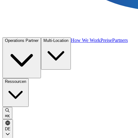
How We Work
Preise
Partners
Operations Partner
Multi-Location
Ressourcen
⌘
K
DE