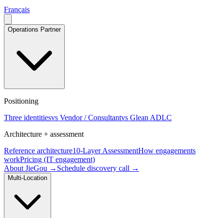
Français
Operations Partner
Positioning
Three identities
vs Vendor / Consultant
vs Glean ADLC
Architecture + assessment
Reference architecture
10-Layer Assessment
How engagements
work
Pricing (IT engagement)
About JieGou →
Schedule discovery call →
Multi-Location