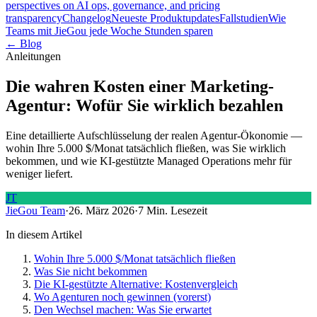
perspectives on AI ops, governance, and pricing
transparency
Changelog
Neueste Produktupdates
Fallstudien
Wie
Teams mit JieGou jede Woche Stunden sparen
← Blog
Anleitungen
Die wahren Kosten einer Marketing-
Agentur: Wofür Sie wirklich bezahlen
Eine detaillierte Aufschlüsselung der realen Agentur-Ökonomie —
wohin Ihre 5.000 $/Monat tatsächlich fließen, was Sie wirklich
bekommen, und wie KI-gestützte Managed Operations mehr für
weniger liefert.
JT
JieGou Team
·
26. März 2026
·
7 Min. Lesezeit
In diesem Artikel
Wohin Ihre 5.000 $/Monat tatsächlich fließen
Was Sie nicht bekommen
Die KI-gestützte Alternative: Kostenvergleich
Wo Agenturen noch gewinnen (vorerst)
Den Wechsel machen: Was Sie erwartet