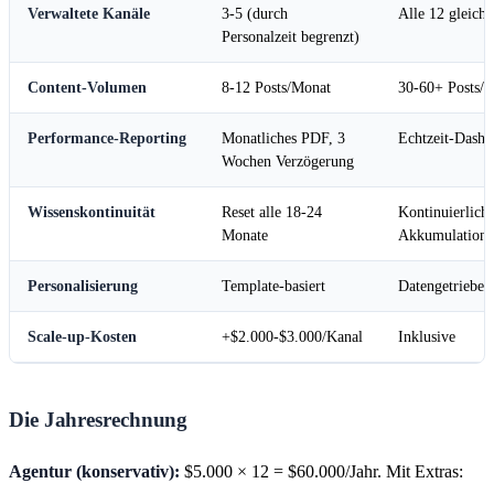
Verwaltete Kanäle
3-5 (durch
Alle 12 gleichz
Personalzeit begrenzt)
Content-Volumen
8-12 Posts/Monat
30-60+ Posts/
Performance-Reporting
Monatliches PDF, 3
Echtzeit-Dashb
Wochen Verzögerung
Wissenskontinuität
Reset alle 18-24
Kontinuierlich
Monate
Akkumulation
Personalisierung
Template-basiert
Datengetrieben
Scale-up-Kosten
+$2.000-$3.000/Kanal
Inklusive
Die Jahresrechnung
Agentur (konservativ):
$5.000 × 12 = $60.000/Jahr. Mit Extras: