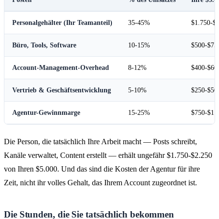
Personalgehälter (Ihr Teamanteil)
35-45%
$1.750-$
Büro, Tools, Software
10-15%
$500-$75
Account-Management-Overhead
8-12%
$400-$60
Vertrieb & Geschäftsentwicklung
5-10%
$250-$50
Agentur-Gewinnmarge
15-25%
$750-$1.
Die Person, die tatsächlich Ihre Arbeit macht — Posts schreibt,
Kanäle verwaltet, Content erstellt — erhält ungefähr $1.750-$2.250
von Ihren $5.000. Und das sind die Kosten der Agentur für ihre
Zeit, nicht ihr volles Gehalt, das Ihrem Account zugeordnet ist.
Die Stunden, die Sie tatsächlich bekommen