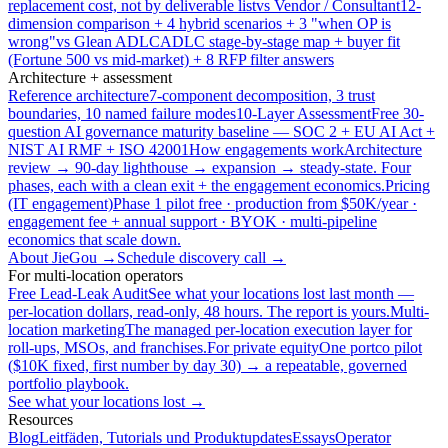
replacement cost, not by deliverable list
vs Vendor / Consultant
12-
dimension comparison + 4 hybrid scenarios + 3 "when OP is
wrong"
vs Glean ADLC
ADLC stage-by-stage map + buyer fit
(Fortune 500 vs mid-market) + 8 RFP filter answers
Architecture + assessment
Reference architecture
7-component decomposition, 3 trust
boundaries, 10 named failure modes
10-Layer Assessment
Free 30-
question AI governance maturity baseline — SOC 2 + EU AI Act +
NIST AI RMF + ISO 42001
How engagements work
Architecture
review → 90-day lighthouse → expansion → steady-state. Four
phases, each with a clean exit + the engagement economics.
Pricing
(IT engagement)
Phase 1 pilot free · production from $50K/year ·
engagement fee + annual support · BYOK · multi-pipeline
economics that scale down.
About JieGou →
Schedule discovery call →
For multi-location operators
Free Lead-Leak Audit
See what your locations lost last month —
per-location dollars, read-only, 48 hours. The report is yours.
Multi-
location marketing
The managed per-location execution layer for
roll-ups, MSOs, and franchises.
For private equity
One portco pilot
($10K fixed, first number by day 30) → a repeatable, governed
portfolio playbook.
See what your locations lost →
Resources
Blog
Leitfäden, Tutorials und Produktupdates
Essays
Operator