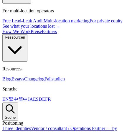
For multi-location operators
Free Lead-Leak Audit
Multi-location marketing
For private equity
See what your locations lost →
How We Work
Preise
Partners
Ressourcen
Resources
Blog
Essays
Changelog
Fallstudien
Sprache
EN
繁中
简中
JA
ES
DE
FR
Suche
Positioning
Three identities
Vendor / consultant / Operations Partner — by