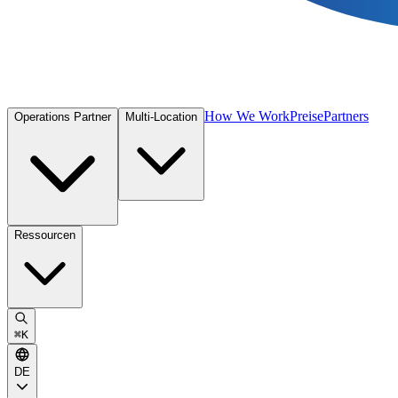
How We Work
Preise
Partners
Operations Partner
Multi-Location
Ressourcen
⌘
K
DE