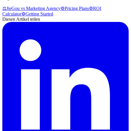
⚖️
JieGou vs Marketing Agency
⚙️
Pricing Plans
⚙️
ROI
Calculator
⚙️
Getting Started
Diesen Artikel teilen