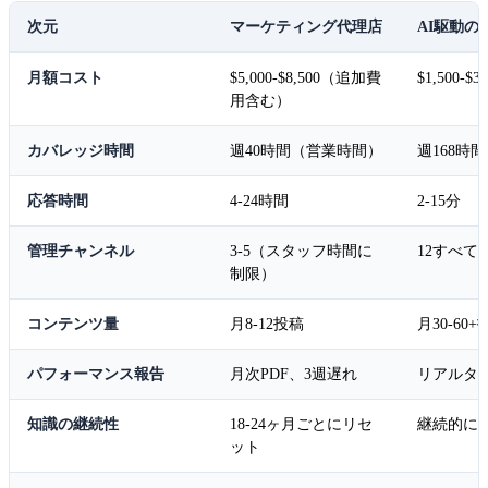
次元
マーケティング代理店
AI駆動
月額コスト
$5,000-$8,500（追加費
$1,500-$3,
用含む）
カバレッジ時間
週40時間（営業時間）
週168時間
応答時間
4-24時間
2-15分
管理チャンネル
3-5（スタッフ時間に
12すべて
制限）
コンテンツ量
月8-12投稿
月30-60+
パフォーマンス報告
月次PDF、3週遅れ
リアルタ
知識の継続性
18-24ヶ月ごとにリセ
継続的に
ット