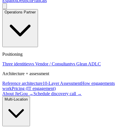
Español
Deutsch
Français
Operations Partner
Positioning
Three identities
vs Vendor / Consultant
vs Glean ADLC
Architecture + assessment
Reference architecture
10-Layer Assessment
How engagements
work
Pricing (IT engagement)
About JieGou →
Schedule discovery call →
Multi-Location