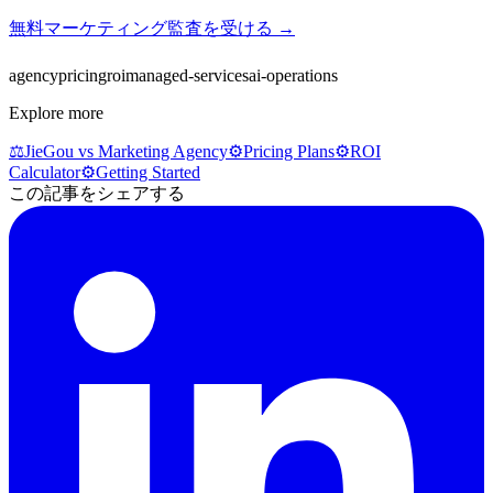
無料マーケティング監査を受ける →
agency
pricing
roi
managed-services
ai-operations
Explore more
⚖️
JieGou vs Marketing Agency
⚙️
Pricing Plans
⚙️
ROI
Calculator
⚙️
Getting Started
この記事をシェアする