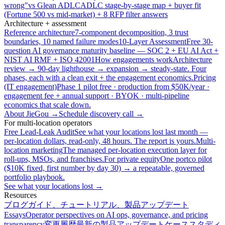
wrong"
vs Glean ADLC
ADLC stage-by-stage map + buyer fit
(Fortune 500 vs mid-market) + 8 RFP filter answers
Architecture + assessment
Reference architecture
7-component decomposition, 3 trust
boundaries, 10 named failure modes
10-Layer Assessment
Free 30-
question AI governance maturity baseline — SOC 2 + EU AI Act +
NIST AI RMF + ISO 42001
How engagements work
Architecture
review → 90-day lighthouse → expansion → steady-state. Four
phases, each with a clean exit + the engagement economics.
Pricing
(IT engagement)
Phase 1 pilot free · production from $50K/year ·
engagement fee + annual support · BYOK · multi-pipeline
economics that scale down.
About JieGou →
Schedule discovery call →
For multi-location operators
Free Lead-Leak Audit
See what your locations lost last month —
per-location dollars, read-only, 48 hours. The report is yours.
Multi-
location marketing
The managed per-location execution layer for
roll-ups, MSOs, and franchises.
For private equity
One portco pilot
($10K fixed, first number by day 30) → a repeatable, governed
portfolio playbook.
See what your locations lost →
Resources
ブログ
ガイド、チュートリアル、製品アップデート
Essays
Operator perspectives on AI ops, governance, and pricing
transparency
変更履歴
最新の製品アップデート
ケーススタディ