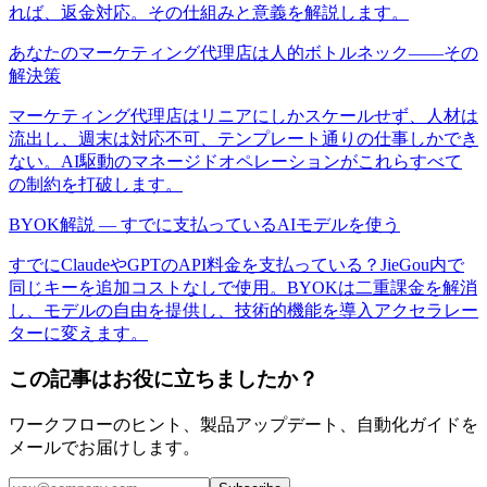
れば、返金対応。その仕組みと意義を解説します。
あなたのマーケティング代理店は人的ボトルネック——その
解決策
マーケティング代理店はリニアにしかスケールせず、人材は
流出し、週末は対応不可、テンプレート通りの仕事しかでき
ない。AI駆動のマネージドオペレーションがこれらすべて
の制約を打破します。
BYOK解説 — すでに支払っているAIモデルを使う
すでにClaudeやGPTのAPI料金を支払っている？JieGou内で
同じキーを追加コストなしで使用。BYOKは二重課金を解消
し、モデルの自由を提供し、技術的機能を導入アクセラレー
ターに変えます。
この記事はお役に立ちましたか？
ワークフローのヒント、製品アップデート、自動化ガイドを
メールでお届けします。