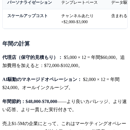
パーソナライゼーション
テンプレートベース
データ駆
スケールアップコスト
チャンネルあたり
含まれる
+$2,000-$3,000
年間の計算
代理店（保守的見積もり）：
$5,000 × 12 = 年間$60,000。追
加費用を加えると：$72,000-$102,000。
AI駆動のマネージドオペレーション：
$2,000 × 12 = 年間
$24,000。オールインクルーシブ。
年間節約：$48,000-$78,000
——より良いカバレッジ、より速
い応答、より一貫した実行付きで。
売上$1-5Mの企業にとって、これはマーケティングオペレー