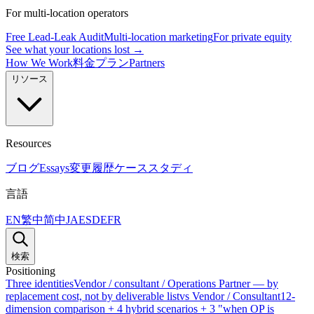
For multi-location operators
Free Lead-Leak Audit
Multi-location marketing
For private equity
See what your locations lost →
How We Work
料金プラン
Partners
リソース
Resources
ブログ
Essays
変更履歴
ケーススタディ
言語
EN
繁中
简中
JA
ES
DE
FR
検索
Positioning
Three identities
Vendor / consultant / Operations Partner — by
replacement cost, not by deliverable list
vs Vendor / Consultant
12-
dimension comparison + 4 hybrid scenarios + 3 "when OP is