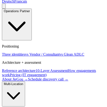
Deutsch
Français
Operations Partner
Positioning
Three identities
vs Vendor / Consultant
vs Glean ADLC
Architecture + assessment
Reference architecture
10-Layer Assessment
How engagements
work
Pricing (IT engagement)
About JieGou →
Schedule discovery call →
Multi-Location