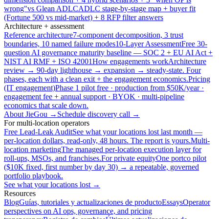
wrong"
vs Glean ADLC
ADLC stage-by-stage map + buyer fit
(Fortune 500 vs mid-market) + 8 RFP filter answers
Architecture + assessment
Reference architecture
7-component decomposition, 3 trust
boundaries, 10 named failure modes
10-Layer Assessment
Free 30-
question AI governance maturity baseline — SOC 2 + EU AI Act +
NIST AI RMF + ISO 42001
How engagements work
Architecture
review → 90-day lighthouse → expansion → steady-state. Four
phases, each with a clean exit + the engagement economics.
Pricing
(IT engagement)
Phase 1 pilot free · production from $50K/year ·
engagement fee + annual support · BYOK · multi-pipeline
economics that scale down.
About JieGou →
Schedule discovery call →
For multi-location operators
Free Lead-Leak Audit
See what your locations lost last month —
per-location dollars, read-only, 48 hours. The report is yours.
Multi-
location marketing
The managed per-location execution layer for
roll-ups, MSOs, and franchises.
For private equity
One portco pilot
($10K fixed, first number by day 30) → a repeatable, governed
portfolio playbook.
See what your locations lost →
Resources
Blog
Guías, tutoriales y actualizaciones de producto
Essays
Operator
perspectives on AI ops, governance, and pricing