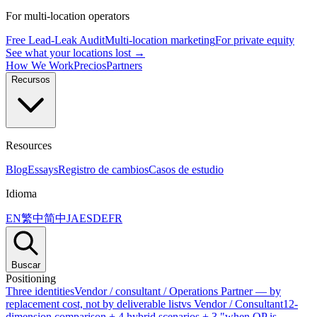
For multi-location operators
Free Lead-Leak Audit
Multi-location marketing
For private equity
See what your locations lost →
How We Work
Precios
Partners
Recursos
Resources
Blog
Essays
Registro de cambios
Casos de estudio
Idioma
EN
繁中
简中
JA
ES
DE
FR
Buscar
Positioning
Three identities
Vendor / consultant / Operations Partner — by
replacement cost, not by deliverable list
vs Vendor / Consultant
12-
dimension comparison + 4 hybrid scenarios + 3 "when OP is