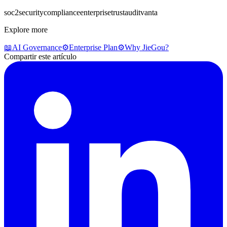
soc2
security
compliance
enterprise
trust
audit
vanta
Explore more
📖
AI Governance
⚙️
Enterprise Plan
⚙️
Why JieGou?
Compartir este artículo