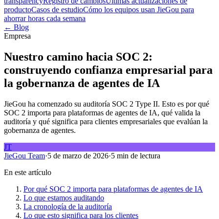
transparency
Registro de cambios
Últimas actualizaciones de
producto
Casos de estudio
Cómo los equipos usan JieGou para
ahorrar horas cada semana
← Blog
Empresa
Nuestro camino hacia SOC 2:
construyendo confianza empresarial para
la gobernanza de agentes de IA
JieGou ha comenzado su auditoría SOC 2 Type II. Esto es por qué
SOC 2 importa para plataformas de agentes de IA, qué valida la
auditoría y qué significa para clientes empresariales que evalúan la
gobernanza de agentes.
JT
JieGou Team
·
5 de marzo de 2026
·
5 min de lectura
En este artículo
Por qué SOC 2 importa para plataformas de agentes de IA
Lo que estamos auditando
La cronología de la auditoría
Lo que esto significa para los clientes