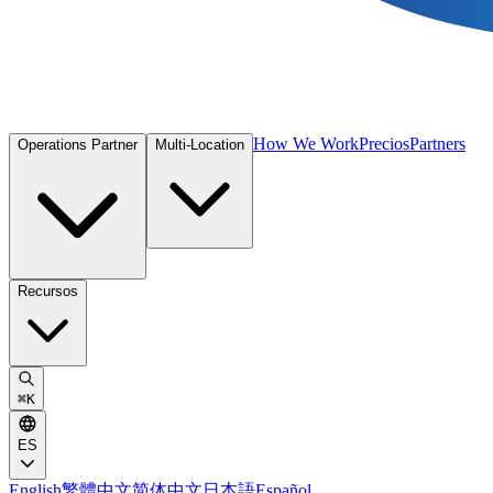
How We Work
Precios
Partners
Operations Partner
Multi-Location
Recursos
⌘
K
ES
English
繁體中文
简体中文
日本語
Español