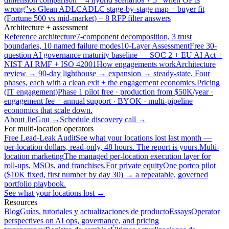
wrong"
vs Glean ADLC
ADLC stage-by-stage map + buyer fit
(Fortune 500 vs mid-market) + 8 RFP filter answers
Architecture + assessment
Reference architecture
7-component decomposition, 3 trust
boundaries, 10 named failure modes
10-Layer Assessment
Free 30-
question AI governance maturity baseline — SOC 2 + EU AI Act +
NIST AI RMF + ISO 42001
How engagements work
Architecture
review → 90-day lighthouse → expansion → steady-state. Four
phases, each with a clean exit + the engagement economics.
Pricing
(IT engagement)
Phase 1 pilot free · production from $50K/year ·
engagement fee + annual support · BYOK · multi-pipeline
economics that scale down.
About JieGou →
Schedule discovery call →
For multi-location operators
Free Lead-Leak Audit
See what your locations lost last month —
per-location dollars, read-only, 48 hours. The report is yours.
Multi-
location marketing
The managed per-location execution layer for
roll-ups, MSOs, and franchises.
For private equity
One portco pilot
($10K fixed, first number by day 30) → a repeatable, governed
portfolio playbook.
See what your locations lost →
Resources
Blog
Guías, tutoriales y actualizaciones de producto
Essays
Operator
perspectives on AI ops, governance, and pricing