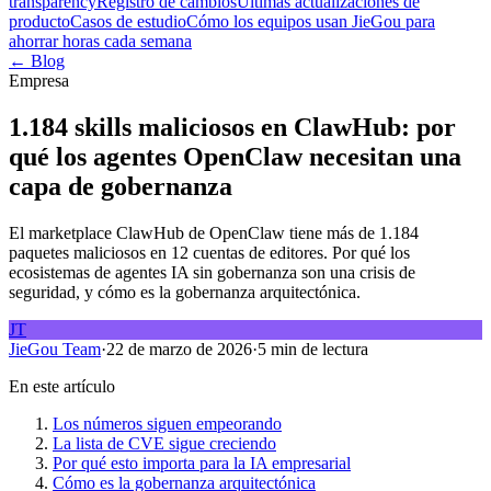
transparency
Registro de cambios
Últimas actualizaciones de
producto
Casos de estudio
Cómo los equipos usan JieGou para
ahorrar horas cada semana
← Blog
Empresa
1.184 skills maliciosos en ClawHub: por
qué los agentes OpenClaw necesitan una
capa de gobernanza
El marketplace ClawHub de OpenClaw tiene más de 1.184
paquetes maliciosos en 12 cuentas de editores. Por qué los
ecosistemas de agentes IA sin gobernanza son una crisis de
seguridad, y cómo es la gobernanza arquitectónica.
JT
JieGou Team
·
22 de marzo de 2026
·
5 min de lectura
En este artículo
Los números siguen empeorando
La lista de CVE sigue creciendo
Por qué esto importa para la IA empresarial
Cómo es la gobernanza arquitectónica