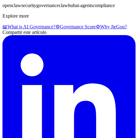
openclaw
security
governance
clawhub
ai-agents
compliance
Explore more
📖
What is AI Governance?
⚙️
Governance Score
⚙️
Why JieGou?
Compartir este artículo