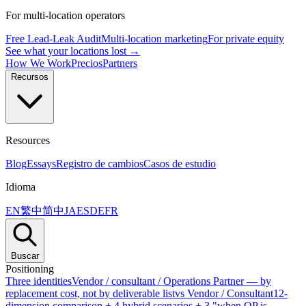
For multi-location operators
Free Lead-Leak Audit
Multi-location marketing
For private equity
See what your locations lost →
How We Work
Precios
Partners
Recursos
Resources
Blog
Essays
Registro de cambios
Casos de estudio
Idioma
EN
繁中
简中
JA
ES
DE
FR
Buscar
Positioning
Three identities
Vendor / consultant / Operations Partner — by
replacement cost, not by deliverable list
vs Vendor / Consultant
12-
dimension comparison + 4 hybrid scenarios + 3 "when OP is