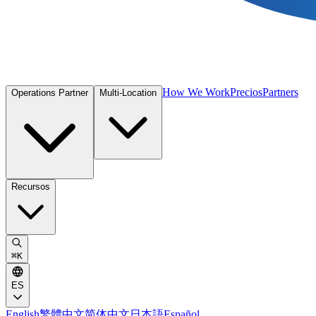
How We Work
Precios
Partners
Operations Partner
Multi-Location
Recursos
⌘
K
ES
English
繁體中文
简体中文
日本語
Español