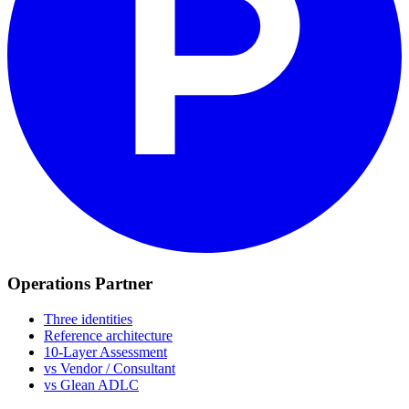
Operations Partner
Three identities
Reference architecture
10-Layer Assessment
vs Vendor / Consultant
vs Glean ADLC