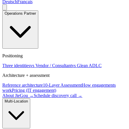
Deutsch
Français
Operations Partner
Positioning
Three identities
vs Vendor / Consultant
vs Glean ADLC
Architecture + assessment
Reference architecture
10-Layer Assessment
How engagements
work
Pricing (IT engagement)
About JieGou →
Schedule discovery call →
Multi-Location