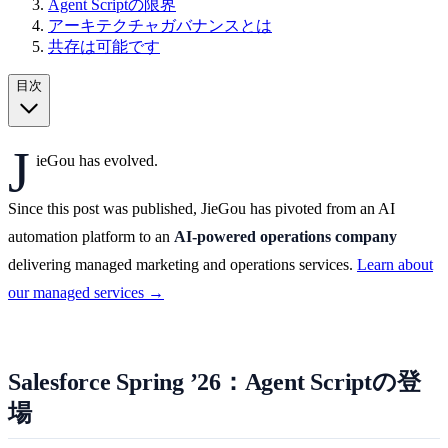
Agent Scriptの限界
アーキテクチャガバナンスとは
共存は可能です
目次
J
ieGou has evolved.
Since this post was published, JieGou has pivoted from an AI
automation platform to an
AI-powered operations company
delivering managed marketing and operations services.
Learn about
our managed services →
Salesforce Spring ’26：Agent Scriptの登
場