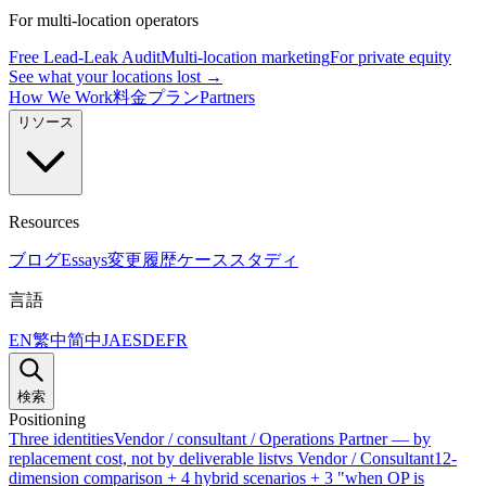
For multi-location operators
Free Lead-Leak Audit
Multi-location marketing
For private equity
See what your locations lost →
How We Work
料金プラン
Partners
リソース
Resources
ブログ
Essays
変更履歴
ケーススタディ
言語
EN
繁中
简中
JA
ES
DE
FR
検索
Positioning
Three identities
Vendor / consultant / Operations Partner — by
replacement cost, not by deliverable list
vs Vendor / Consultant
12-
dimension comparison + 4 hybrid scenarios + 3 "when OP is