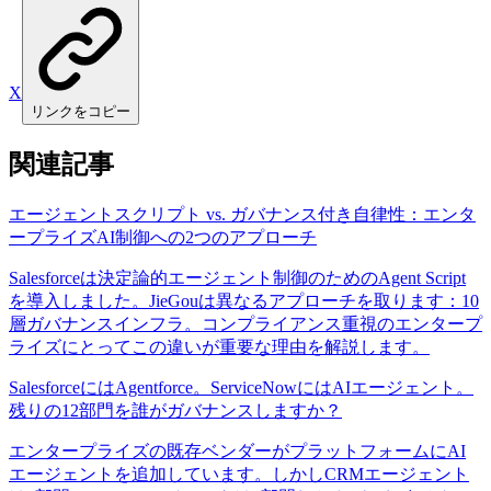
X
リンクをコピー
関連記事
エージェントスクリプト vs. ガバナンス付き自律性：エンタ
ープライズAI制御への2つのアプローチ
Salesforceは決定論的エージェント制御のためのAgent Script
を導入しました。JieGouは異なるアプローチを取ります：10
層ガバナンスインフラ。コンプライアンス重視のエンタープ
ライズにとってこの違いが重要な理由を解説します。
SalesforceにはAgentforce。ServiceNowにはAIエージェント。
残りの12部門を誰がガバナンスしますか？
エンタープライズの既存ベンダーがプラットフォームにAI
エージェントを追加しています。しかしCRMエージェント