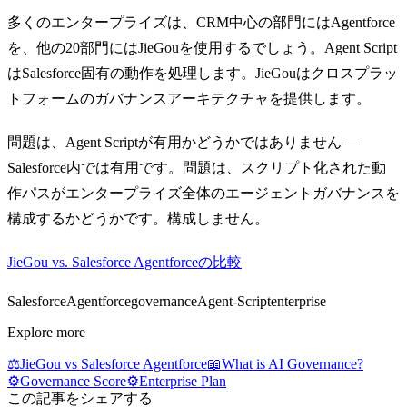
多くのエンタープライズは、CRM中心の部門にはAgentforce
を、他の20部門にはJieGouを使用するでしょう。Agent Script
はSalesforce固有の動作を処理します。JieGouはクロスプラッ
トフォームのガバナンスアーキテクチャを提供します。
問題は、Agent Scriptが有用かどうかではありません —
Salesforce内では有用です。問題は、スクリプト化された動
作パスがエンタープライズ全体のエージェントガバナンスを
構成するかどうかです。構成しません。
JieGou vs. Salesforce Agentforceの比較
Salesforce
Agentforce
governance
Agent-Script
enterprise
Explore more
⚖️
JieGou vs Salesforce Agentforce
📖
What is AI Governance?
⚙️
Governance Score
⚙️
Enterprise Plan
この記事をシェアする