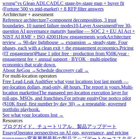
wrong"
vs Glean ADLC
ADLC stage-by-stage map + buyer fit
(Fortune 500 vs mid-market) + 8 RFP filter answers
Architecture + assessment
Reference architecture
7-component decomposition, 3 trust
boundaries, 10 named failure modes
10-Layer Assessment
Free 30-
question AI governance maturity baseline — SOC 2 + EU AI Act +
NIST AI RMF + ISO 42001
How engagements work
Architecture
review → 90-day lighthouse → expansion → steady-state. Four
phases, each with a clean exit + the engagement economics.
Pricing
(IT engagement)
Phase 1 pilot free · production from $50K/year ·
engagement fee + annual support · BYOK · multi-pipeline
economics that scale down.
About JieGou →
Schedule discovery call →
For multi-location operators
Free Lead-Leak Audit
See what your locations lost last month —
per-location dollars, read-only, 48 hours. The report is yours.
Multi-
location marketing
The managed per-location execution layer for
roll-ups, MSOs, and franchises.
For private equity
One portco pilot
($10K fixed, first number by day 30) → a repeatable, governed
portfolio playbook.
See what your locations lost →
Resources
ブログ
ガイド、チュートリアル、製品アップデート
Essays
Operator perspectives on AI ops, governance, and pricing
transparency
変更履歴
最新の製品アップデート
ケーススタディ