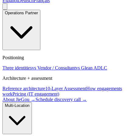
Español
Deutsch
Français
Operations Partner
Positioning
Three identities
vs Vendor / Consultant
vs Glean ADLC
Architecture + assessment
Reference architecture
10-Layer Assessment
How engagements
work
Pricing (IT engagement)
About JieGou →
Schedule discovery call →
Multi-Location