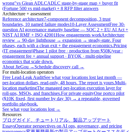
wrong"
vs Glean ADLC
ADLC stage-by-stage map + buyer fit
(Fortune 500 vs mid-market) + 8 RFP filter answers
Architecture + assessment
Reference architecture
7-component decomposition, 3 trust
boundaries, 10 named failure modes
10-Layer Assessment
Free 30-
question AI governance maturity baseline — SOC 2 + EU AI Act +
NIST AI RMF + ISO 42001
How engagements work
Architecture
review → 90-day lighthouse → expansion → steady-state. Four
phases, each with a clean exit + the engagement economics.
Pricing
(IT engagement)
Phase 1 pilot free · production from $50K/year ·
engagement fee + annual support · BYOK · multi-pipeline
economics that scale down.
About JieGou →
Schedule discovery call →
For multi-location operators
Free Lead-Leak Audit
See what your locations lost last month —
per-location dollars, read-only, 48 hours. The report is yours.
Multi-
location marketing
The managed per-location execution layer for
roll-ups, MSOs, and franchises.
For private equity
One portco pilot
($10K fixed, first number by day 30) → a repeatable, governed
portfolio playbook.
See what your locations lost →
Resources
ブログ
ガイド、チュートリアル、製品アップデート
Essays
Operator perspectives on AI ops, governance, and pricing
transparency
変更履歴
最新の製品アップデート
ケーススタディ