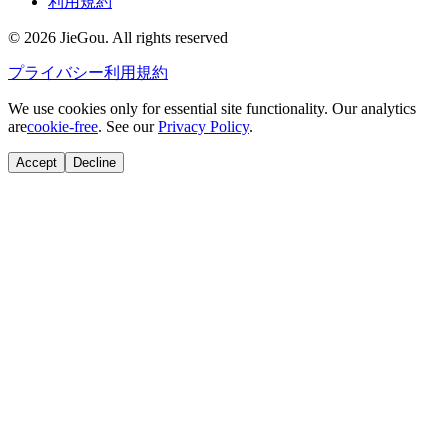
利用規約
© 2026 JieGou. All rights reserved
プライバシー
利用規約
We use cookies only for essential site functionality. Our analytics
are
cookie-free
. See our
Privacy Policy
.
Accept
Decline