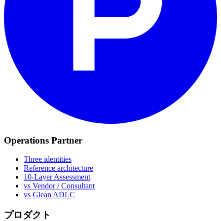
Operations Partner
Three identities
Reference architecture
10-Layer Assessment
vs Vendor / Consultant
vs Glean ADLC
プロダクト