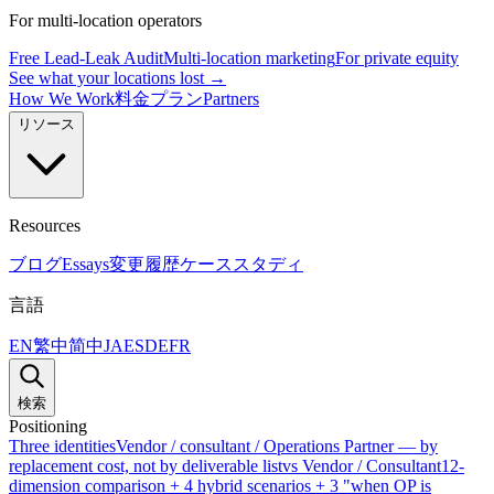
For multi-location operators
Free Lead-Leak Audit
Multi-location marketing
For private equity
See what your locations lost →
How We Work
料金プラン
Partners
リソース
Resources
ブログ
Essays
変更履歴
ケーススタディ
言語
EN
繁中
简中
JA
ES
DE
FR
検索
Positioning
Three identities
Vendor / consultant / Operations Partner — by
replacement cost, not by deliverable list
vs Vendor / Consultant
12-
dimension comparison + 4 hybrid scenarios + 3 "when OP is