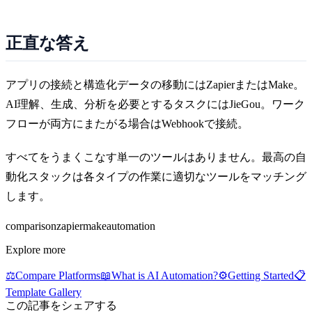
正直な答え
アプリの接続と構造化データの移動にはZapierまたはMake。
AI理解、生成、分析を必要とするタスクにはJieGou。ワーク
フローが両方にまたがる場合はWebhookで接続。
すべてをうまくこなす単一のツールはありません。最高の自
動化スタックは各タイプの作業に適切なツールをマッチング
します。
comparison
zapier
make
automation
Explore more
⚖️
Compare Platforms
📖
What is AI Automation?
⚙️
Getting Started
📋
Template Gallery
この記事をシェアする