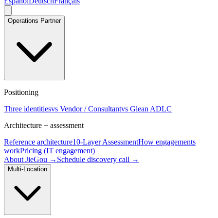
Español
Deutsch
Français
Operations Partner
Positioning
Three identities
vs Vendor / Consultant
vs Glean ADLC
Architecture + assessment
Reference architecture
10-Layer Assessment
How engagements
work
Pricing (IT engagement)
About JieGou →
Schedule discovery call →
Multi-Location