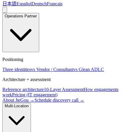
日本語
Español
Deutsch
Français
Operations Partner
Positioning
Three identities
vs Vendor / Consultant
vs Glean ADLC
Architecture + assessment
Reference architecture
10-Layer Assessment
How engagements
work
Pricing (IT engagement)
About JieGou →
Schedule discovery call →
Multi-Location