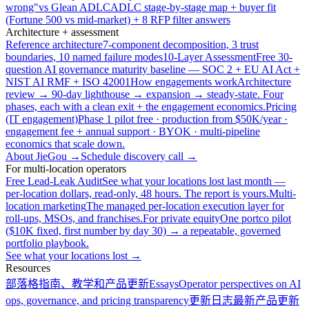
wrong"
vs Glean ADLC
ADLC stage-by-stage map + buyer fit
(Fortune 500 vs mid-market) + 8 RFP filter answers
Architecture + assessment
Reference architecture
7-component decomposition, 3 trust
boundaries, 10 named failure modes
10-Layer Assessment
Free 30-
question AI governance maturity baseline — SOC 2 + EU AI Act +
NIST AI RMF + ISO 42001
How engagements work
Architecture
review → 90-day lighthouse → expansion → steady-state. Four
phases, each with a clean exit + the engagement economics.
Pricing
(IT engagement)
Phase 1 pilot free · production from $50K/year ·
engagement fee + annual support · BYOK · multi-pipeline
economics that scale down.
About JieGou →
Schedule discovery call →
For multi-location operators
Free Lead-Leak Audit
See what your locations lost last month —
per-location dollars, read-only, 48 hours. The report is yours.
Multi-
location marketing
The managed per-location execution layer for
roll-ups, MSOs, and franchises.
For private equity
One portco pilot
($10K fixed, first number by day 30) → a repeatable, governed
portfolio playbook.
See what your locations lost →
Resources
部落格
指南、教学和产品更新
Essays
Operator perspectives on AI
ops, governance, and pricing transparency
更新日志
最新产品更新