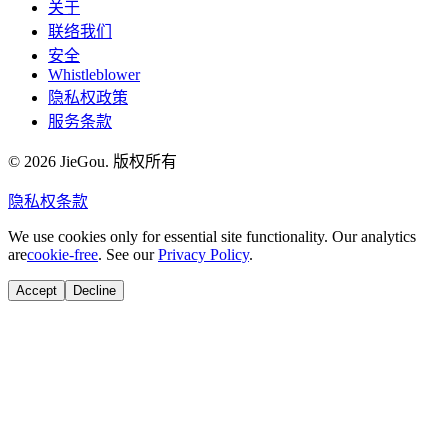
关于
联络我们
安全
Whistleblower
隐私权政策
服务条款
© 2026 JieGou. 版权所有
隐私权
条款
We use cookies only for essential site functionality. Our analytics
are
cookie-free
. See our
Privacy Policy
.
Accept
Decline