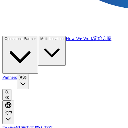
How We Work
定价方案
Operations Partner
Multi-Location
Partners
资源
⌘
K
简中