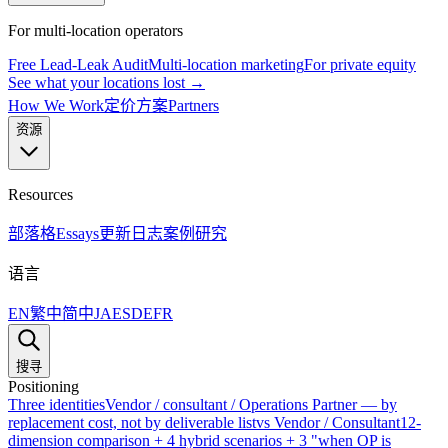
For multi-location operators
Free Lead-Leak Audit
Multi-location marketing
For private equity
See what your locations lost →
How We Work
定价方案
Partners
资源
Resources
部落格
Essays
更新日志
案例研究
语言
EN
繁中
简中
JA
ES
DE
FR
搜寻
Positioning
Three identities
Vendor / consultant / Operations Partner — by
replacement cost, not by deliverable list
vs Vendor / Consultant
12-
dimension comparison + 4 hybrid scenarios + 3 "when OP is