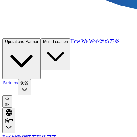
How We Work
定价方案
Operations Partner
Multi-Location
Partners
资源
⌘
K
简中