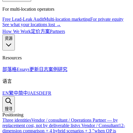
For multi-location operators
Free Lead-Leak Audit
Multi-location marketing
For private equity
See what your locations lost →
How We Work
定价方案
Partners
资源
Resources
部落格
Essays
更新日志
案例研究
语言
EN
繁中
简中
JA
ES
DE
FR
搜寻
Positioning
Three identities
Vendor / consultant / Operations Partner — by
replacement cost, not by deliverable list
vs Vendor / Consultant
12-
dimension comparison + 4 hybrid scenarios + 3 "when OP is