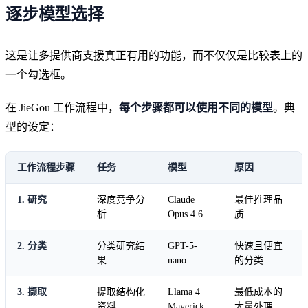
逐步模型选择
这是让多提供商支援真正有用的功能，而不仅仅是比较表上的
一个勾选框。
在 JieGou 工作流程中，
每个步骤都可以使用不同的模型
。典
型的设定：
工作流程步骤
任务
模型
原因
1. 研究
深度竞争分
Claude
最佳推理品
析
Opus 4.6
质
2. 分类
分类研究结
GPT-5-
快速且便宜
果
nano
的分类
3. 撷取
提取结构化
Llama 4
最低成本的
资料
Maverick
大量处理