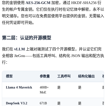
您的金钥使用
AES-256-GCM
加密，通过 HKDF-SHA256 衍
生的帐户专属金钥。它们仅在执行时在记忆体中解密，永不以
明文储存。您也可以在免费层使用平台提供的金钥，无需输入
任何凭证即可开始。
第二层：认证的开源模型
我们在
vLLM
上端对端测试了四个开源模型，并认证它们完
全相容 JieGou——包括工具呼叫、结构化 JSON 输出和配方执
行：
模型
参数量
工具呼叫
结构化输出
视
Llama 4 Maverick
400B+
是
是
是
MoE
DeepSeek V3.2
671B
是
是
否