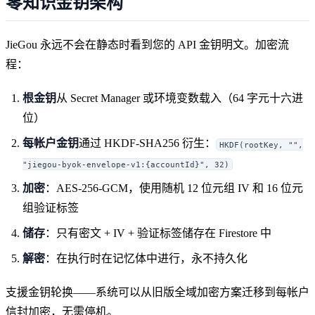
零知识金钥架构
JieGou 永远不会在静态时看到您的 API 金钥明文。加密流
程：
根金钥
从 Secret Manager 或环境变数载入（64 字元十六进
位）
每帐户金钥
通过 HKDF-SHA256 衍生：
HKDF(rootKey, "",
"jiegou-byok-envelope-v1:{accountId}", 32)
加密
：AES-256-GCM，使用随机 12 位元组 IV 和 16 位元
组验证标签
储存
：只有密文 + IV + 验证标签储存在 Firestore 中
解密
：在执行时在记忆体中进行，永不持久化
支援金钥轮换——系统可以从旧版全域加密方案迁移到每帐户
信封加密，无需停机。