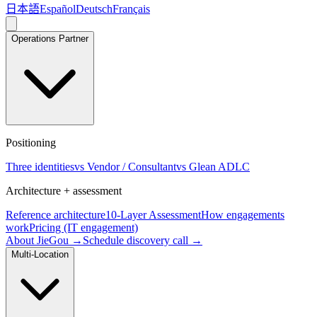
日本語
Español
Deutsch
Français
Operations Partner
Positioning
Three identities
vs Vendor / Consultant
vs Glean ADLC
Architecture + assessment
Reference architecture
10-Layer Assessment
How engagements
work
Pricing (IT engagement)
About JieGou →
Schedule discovery call →
Multi-Location