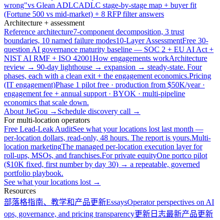
wrong"
vs Glean ADLC
ADLC stage-by-stage map + buyer fit
(Fortune 500 vs mid-market) + 8 RFP filter answers
Architecture + assessment
Reference architecture
7-component decomposition, 3 trust
boundaries, 10 named failure modes
10-Layer Assessment
Free 30-
question AI governance maturity baseline — SOC 2 + EU AI Act +
NIST AI RMF + ISO 42001
How engagements work
Architecture
review → 90-day lighthouse → expansion → steady-state. Four
phases, each with a clean exit + the engagement economics.
Pricing
(IT engagement)
Phase 1 pilot free · production from $50K/year ·
engagement fee + annual support · BYOK · multi-pipeline
economics that scale down.
About JieGou →
Schedule discovery call →
For multi-location operators
Free Lead-Leak Audit
See what your locations lost last month —
per-location dollars, read-only, 48 hours. The report is yours.
Multi-
location marketing
The managed per-location execution layer for
roll-ups, MSOs, and franchises.
For private equity
One portco pilot
($10K fixed, first number by day 30) → a repeatable, governed
portfolio playbook.
See what your locations lost →
Resources
部落格
指南、教学和产品更新
Essays
Operator perspectives on AI
ops, governance, and pricing transparency
更新日志
最新产品更新