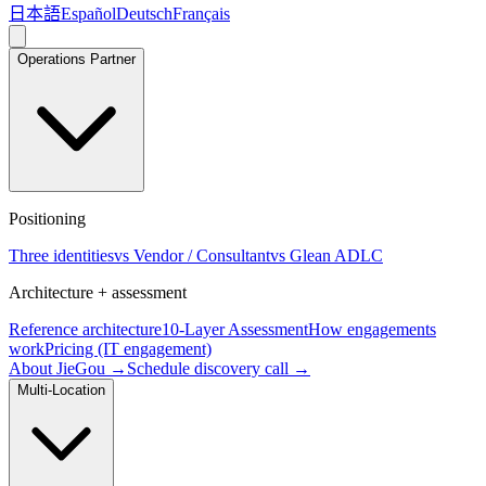
日本語
Español
Deutsch
Français
Operations Partner
Positioning
Three identities
vs Vendor / Consultant
vs Glean ADLC
Architecture + assessment
Reference architecture
10-Layer Assessment
How engagements
work
Pricing (IT engagement)
About JieGou →
Schedule discovery call →
Multi-Location