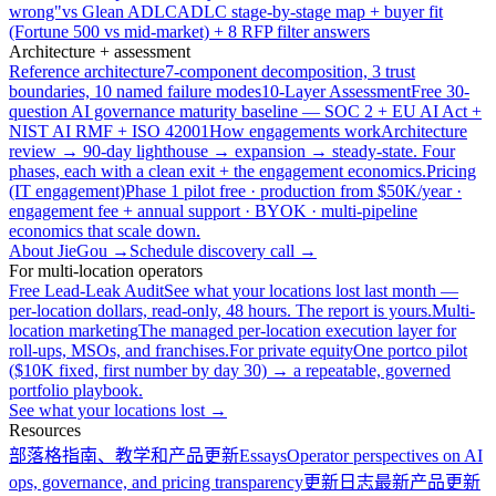
wrong"
vs Glean ADLC
ADLC stage-by-stage map + buyer fit
(Fortune 500 vs mid-market) + 8 RFP filter answers
Architecture + assessment
Reference architecture
7-component decomposition, 3 trust
boundaries, 10 named failure modes
10-Layer Assessment
Free 30-
question AI governance maturity baseline — SOC 2 + EU AI Act +
NIST AI RMF + ISO 42001
How engagements work
Architecture
review → 90-day lighthouse → expansion → steady-state. Four
phases, each with a clean exit + the engagement economics.
Pricing
(IT engagement)
Phase 1 pilot free · production from $50K/year ·
engagement fee + annual support · BYOK · multi-pipeline
economics that scale down.
About JieGou →
Schedule discovery call →
For multi-location operators
Free Lead-Leak Audit
See what your locations lost last month —
per-location dollars, read-only, 48 hours. The report is yours.
Multi-
location marketing
The managed per-location execution layer for
roll-ups, MSOs, and franchises.
For private equity
One portco pilot
($10K fixed, first number by day 30) → a repeatable, governed
portfolio playbook.
See what your locations lost →
Resources
部落格
指南、教学和产品更新
Essays
Operator perspectives on AI
ops, governance, and pricing transparency
更新日志
最新产品更新