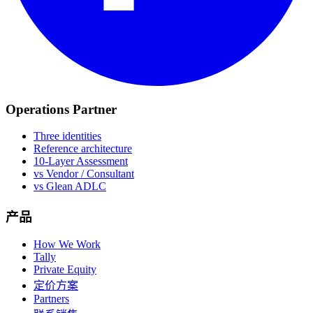
Operations Partner
Three identities
Reference architecture
10-Layer Assessment
vs Vendor / Consultant
vs Glean ADLC
产品
How We Work
Tally
Private Equity
定价方案
Partners