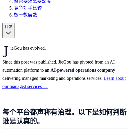
监管要求需要深度
竞争对手比较
数一数层数
目录
J
ieGou has evolved.
Since this post was published, JieGou has pivoted from an AI
automation platform to an
AI-powered operations company
delivering managed marketing and operations services.
Learn about
our managed services →
每个平台都声称有治理。以下是如何判断
谁是认真的。