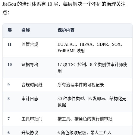
JieGou 的治理体系有 10 层，每层解决一个不同的治理关注
点：
层
名称
保护内容
11
监管合规
EU AI Act、HIPAA、GDPR、SOX、
FedRAMP 映射
10
证据导出
17 项 TSC 控制、8 个类别供审计师使
用
9
合规时间线
所有治理事件的可视记录
8
审计日志
30 种事件类型、即发即忘、结构化元
数据
7
工具审批门
按工具、按角色的执行前审批
6
升级协议
6 角色级联层级，带人工介入