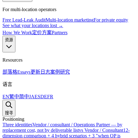
For multi-location operators
Free Lead-Leak Audit
Multi-location marketing
For private equity
See what your locations lost →
How We Work
定价方案
Partners
资源
Resources
部落格
Essays
更新日志
案例研究
语言
EN
繁中
简中
JA
ES
DE
FR
搜寻
Positioning
Three identities
Vendor / consultant / Operations Partner — by
replacement cost, not by deliverable list
vs Vendor / Consultant
12-
dimension comparison + 4 hybrid scenarios + 3 "when OP is