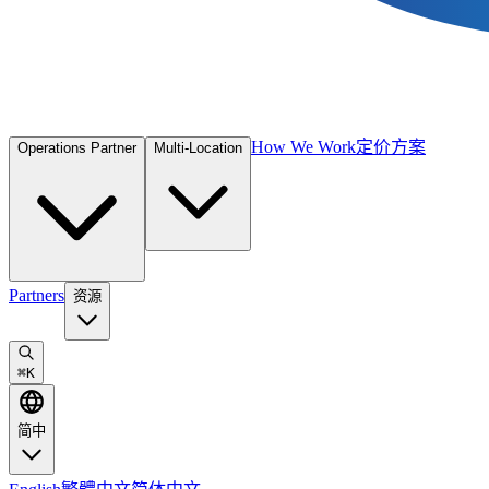
How We Work
定价方案
Operations Partner
Multi-Location
Partners
资源
⌘
K
简中