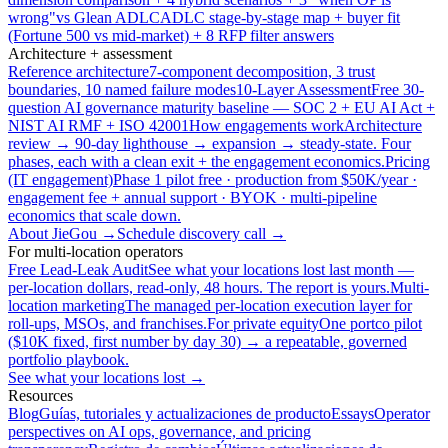
wrong"
vs Glean ADLC
ADLC stage-by-stage map + buyer fit
(Fortune 500 vs mid-market) + 8 RFP filter answers
Architecture + assessment
Reference architecture
7-component decomposition, 3 trust
boundaries, 10 named failure modes
10-Layer Assessment
Free 30-
question AI governance maturity baseline — SOC 2 + EU AI Act +
NIST AI RMF + ISO 42001
How engagements work
Architecture
review → 90-day lighthouse → expansion → steady-state. Four
phases, each with a clean exit + the engagement economics.
Pricing
(IT engagement)
Phase 1 pilot free · production from $50K/year ·
engagement fee + annual support · BYOK · multi-pipeline
economics that scale down.
About JieGou →
Schedule discovery call →
For multi-location operators
Free Lead-Leak Audit
See what your locations lost last month —
per-location dollars, read-only, 48 hours. The report is yours.
Multi-
location marketing
The managed per-location execution layer for
roll-ups, MSOs, and franchises.
For private equity
One portco pilot
($10K fixed, first number by day 30) → a repeatable, governed
portfolio playbook.
See what your locations lost →
Resources
Blog
Guías, tutoriales y actualizaciones de producto
Essays
Operator
perspectives on AI ops, governance, and pricing