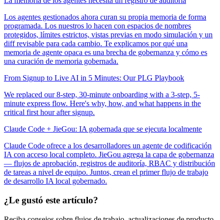
La memoria de los agentes necesita un registro de auditoría
Los agentes gestionados ahora curan su propia memoria de forma
programada. Los nuestros lo hacen con espacios de nombres
protegidos, límites estrictos, vistas previas en modo simulación y un
diff revisable para cada cambio. Te explicamos por qué una
memoria de agente opaca es una brecha de gobernanza y cómo es
una curación de memoria gobernada.
From Signup to Live AI in 5 Minutes: Our PLG Playbook
We replaced our 8-step, 30-minute onboarding with a 3-step, 5-
minute express flow. Here's why, how, and what happens in the
critical first hour after signup.
Claude Code + JieGou: IA gobernada que se ejecuta localmente
Claude Code ofrece a los desarrolladores un agente de codificación
IA con acceso local completo. JieGou agrega la capa de gobernanza
— flujos de aprobación, registros de auditoría, RBAC y distribución
de tareas a nivel de equipo. Juntos, crean el primer flujo de trabajo
de desarrollo IA local gobernado.
¿Le gustó este artículo?
Reciba consejos sobre flujos de trabajo, actualizaciones de producto