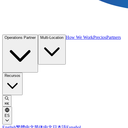
How We Work
Precios
Partners
Operations Partner
Multi-Location
Recursos
⌘
K
ES
English
繁體中文
简体中文
日本語
Español