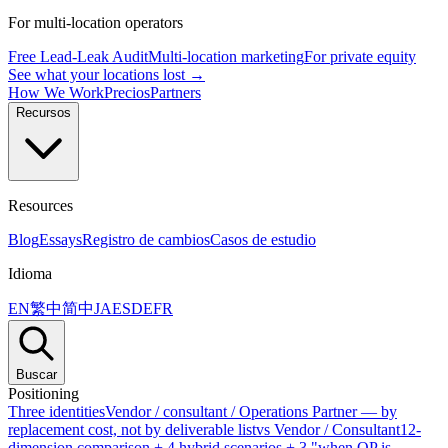
For multi-location operators
Free Lead-Leak Audit
Multi-location marketing
For private equity
See what your locations lost →
How We Work
Precios
Partners
Recursos
Resources
Blog
Essays
Registro de cambios
Casos de estudio
Idioma
EN
繁中
简中
JA
ES
DE
FR
Buscar
Positioning
Three identities
Vendor / consultant / Operations Partner — by
replacement cost, not by deliverable list
vs Vendor / Consultant
12-
dimension comparison + 4 hybrid scenarios + 3 "when OP is