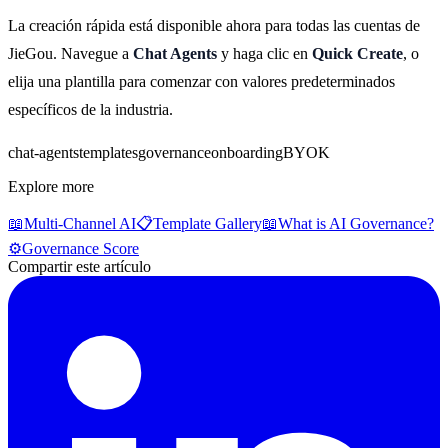
La creación rápida está disponible ahora para todas las cuentas de
JieGou. Navegue a
Chat Agents
y haga clic en
Quick Create
, o
elija una plantilla para comenzar con valores predeterminados
específicos de la industria.
chat-agents
templates
governance
onboarding
BYOK
Explore more
📖
Multi-Channel AI
📋
Template Gallery
📖
What is AI Governance?
⚙️
Governance Score
Compartir este artículo