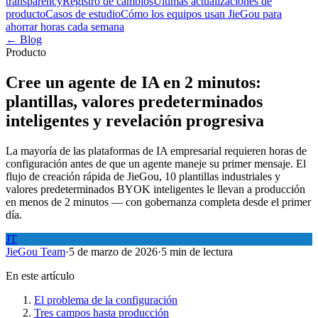
transparency
Registro de cambios
Últimas actualizaciones de
producto
Casos de estudio
Cómo los equipos usan JieGou para
ahorrar horas cada semana
← Blog
Producto
Cree un agente de IA en 2 minutos:
plantillas, valores predeterminados
inteligentes y revelación progresiva
La mayoría de las plataformas de IA empresarial requieren horas de
configuración antes de que un agente maneje su primer mensaje. El
flujo de creación rápida de JieGou, 10 plantillas industriales y
valores predeterminados BYOK inteligentes le llevan a producción
en menos de 2 minutos — con gobernanza completa desde el primer
día.
JT
JieGou Team
·
5 de marzo de 2026
·
5 min de lectura
En este artículo
El problema de la configuración
Tres campos hasta producción