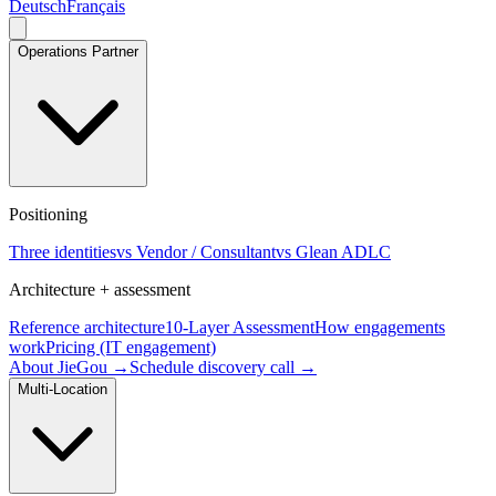
Deutsch
Français
Operations Partner
Positioning
Three identities
vs Vendor / Consultant
vs Glean ADLC
Architecture + assessment
Reference architecture
10-Layer Assessment
How engagements
work
Pricing (IT engagement)
About JieGou →
Schedule discovery call →
Multi-Location