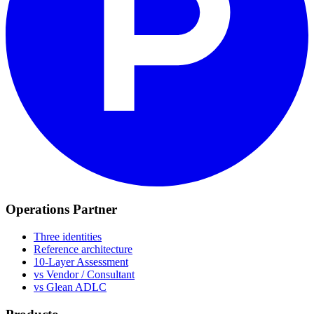
Operations Partner
Three identities
Reference architecture
10-Layer Assessment
vs Vendor / Consultant
vs Glean ADLC