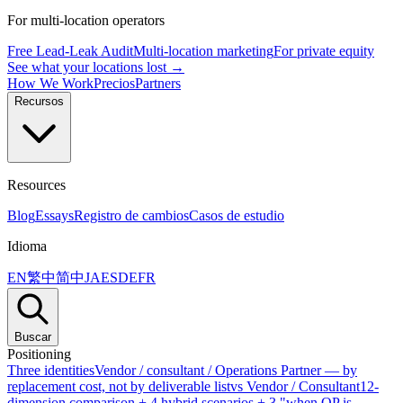
For multi-location operators
Free Lead-Leak Audit
Multi-location marketing
For private equity
See what your locations lost →
How We Work
Precios
Partners
Recursos
Resources
Blog
Essays
Registro de cambios
Casos de estudio
Idioma
EN
繁中
简中
JA
ES
DE
FR
Buscar
Positioning
Three identities
Vendor / consultant / Operations Partner — by
replacement cost, not by deliverable list
vs Vendor / Consultant
12-
dimension comparison + 4 hybrid scenarios + 3 "when OP is