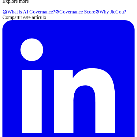
Explore more
📖
What is AI Governance?
⚙️
Governance Score
⚙️
Why JieGou?
Compartir este artículo