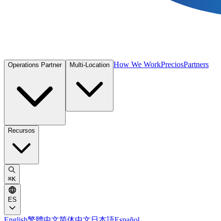
How We Work
Precios
Partners
Operations Partner
Multi-Location
Recursos
⌘
K
ES
English
繁體中文
简体中文
日本語
Español