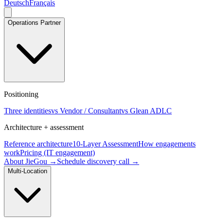
Deutsch
Français
Operations Partner
Positioning
Three identities
vs Vendor / Consultant
vs Glean ADLC
Architecture + assessment
Reference architecture
10-Layer Assessment
How engagements
work
Pricing (IT engagement)
About JieGou →
Schedule discovery call →
Multi-Location