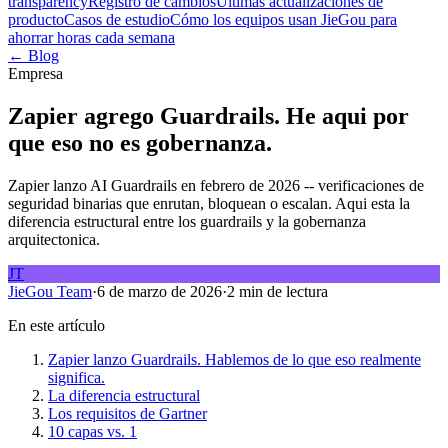
transparency
Registro de cambios
Últimas actualizaciones de
producto
Casos de estudio
Cómo los equipos usan JieGou para
ahorrar horas cada semana
← Blog
Empresa
Zapier agrego Guardrails. He aqui por
que eso no es gobernanza.
Zapier lanzo AI Guardrails en febrero de 2026 -- verificaciones de
seguridad binarias que enrutan, bloquean o escalan. Aqui esta la
diferencia estructural entre los guardrails y la gobernanza
arquitectonica.
JT
JieGou Team
·
6 de marzo de 2026
·
2 min de lectura
En este artículo
Zapier lanzo Guardrails. Hablemos de lo que eso realmente
significa.
La diferencia estructural
Los requisitos de Gartner
10 capas vs. 1