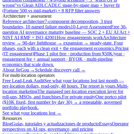
wrong"
vs Glean ADLC
ADLC stage-by-stage map + buyer fit
(Fortune 500 vs mid-market) + 8 RFP filter answers
Architecture + assessment
Reference architecture
7-component decomposition, 3 trust
boundaries, 10 named failure modes
10-Layer Assessment
Free 30-
question AI governance maturity baseline — SOC 2 + EU AI Act +
NIST AI RMF + ISO 42001
How engagements work
Architecture
review → 90-day lighthouse → expansion → steady-state. Four
phases, each with a clean exit + the engagement economics.
Pricing
(IT engagement)
Phase 1 pilot free · production from $50K/year ·
engagement fee + annual support · BYOK · multi-pipeline
economics that scale down.
About JieGou →
Schedule discovery call →
For multi-location operators
Free Lead-Leak Audit
See what your locations lost last month —
per-location dollars, read-only, 48 hours. The report is yours.
Multi-
location marketing
The managed per-location execution layer for
roll-ups, MSOs, and franchises.
For private equity
One portco pilot
($10K fixed, first number by day 30) → a repeatable, governed
portfolio playbook.
See what your locations lost →
Resources
Blog
Guías, tutoriales y actualizaciones de producto
Essays
Operator
perspectives on AI ops, governance, and pricing