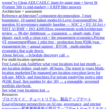
wrong"
vs Glean ADLC
ADLC stage-by-stage map + buyer fit
(Fortune 500 vs mid-market) + 8 RFP filter answers
Architecture + assessment
Reference architecture
7-component decomposition, 3 trust
boundaries, 10 named failure modes
10-Layer Assessment
Free 30-
question AI governance maturity baseline — SOC 2 + EU AI Act +
NIST AI RMF + ISO 42001
How engagements work
Architecture
review → 90-day lighthouse → expansion → steady-state. Four
phases, each with a clean exit + the engagement economics.
Pricing
(IT engagement)
Phase 1 pilot free · production from $50K/year ·
engagement fee + annual support · BYOK · multi-pipeline
economics that scale down.
About JieGou →
Schedule discovery call →
For multi-location operators
Free Lead-Leak Audit
See what your locations lost last month —
per-location dollars, read-only, 48 hours. The report is yours.
Multi-
location marketing
The managed per-location execution layer for
roll-ups, MSOs, and franchises.
For private equity
One portco pilot
($10K fixed, first number by day 30) → a repeatable, governed
portfolio playbook.
See what your locations lost →
Resources
ブログ
ガイド、チュートリアル、製品アップデート
Essays
Operator perspectives on AI ops, governance, and pricing
transparency
変更履歴
最新の製品アップデート
ケーススタディ