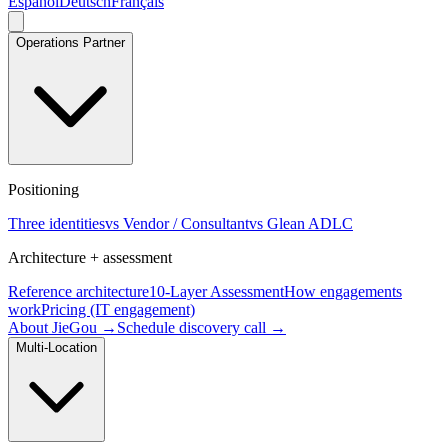
Español
Deutsch
Français
Operations Partner
Positioning
Three identities
vs Vendor / Consultant
vs Glean ADLC
Architecture + assessment
Reference architecture
10-Layer Assessment
How engagements
work
Pricing (IT engagement)
About JieGou →
Schedule discovery call →
Multi-Location