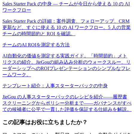
Sales Starter Pack の中身 — チームが今日から使える 10 の AI
ワークフロー
Sales Starter Pack の詳細：案件調査、フォローアップ、CRM
更新など、すぐに使える 10 の AI ワークフロー。5 人の営業
チームの時間節約と ROI を確認。
チームのAI ROIを測定する方法
AI自動化の価値を測定する実践ガイド。「時間節約」メト
リクスの紹介、JieGouの組み込み分析のウォークスルー、リ
ーダーシップへのROIプレゼンテーションのシンプルなフレ
ームワーク。
テンプレート紹介：人事スターターパックの中身
JieGou の人事スターターパックのレシピを紹介——履歴書
スクリーニングからポリシー分析まで——ガバナンスがすべ
ての候補者に公平で一貫した評価を保証する仕組みを解説。
この記事はお役に立ちましたか？