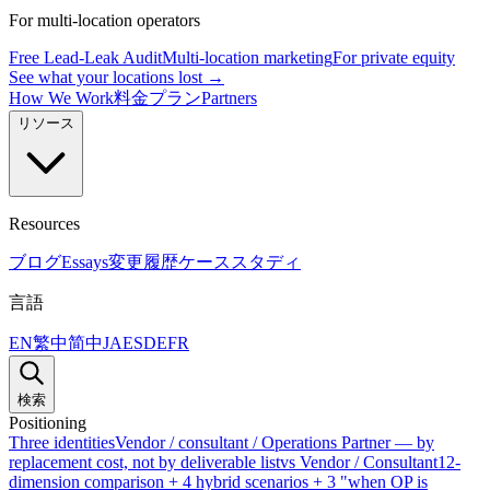
For multi-location operators
Free Lead-Leak Audit
Multi-location marketing
For private equity
See what your locations lost →
How We Work
料金プラン
Partners
リソース
Resources
ブログ
Essays
変更履歴
ケーススタディ
言語
EN
繁中
简中
JA
ES
DE
FR
検索
Positioning
Three identities
Vendor / consultant / Operations Partner — by
replacement cost, not by deliverable list
vs Vendor / Consultant
12-
dimension comparison + 4 hybrid scenarios + 3 "when OP is