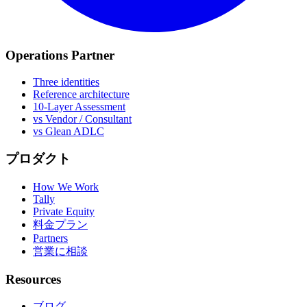
Operations Partner
Three identities
Reference architecture
10-Layer Assessment
vs Vendor / Consultant
vs Glean ADLC
プロダクト
How We Work
Tally
Private Equity
料金プラン
Partners
営業に相談
Resources
ブログ